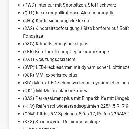
(PWD) Interieur mit Sportsitzen, Stoff schwarz
(QJ1) Interieurapplikationen Aluminiumoptik
(4H5) Kindersicherung elektrisch
(3A2) Kindersitzbefestigung i-Size-konform auf Beif
Fondsitze
(98G) Klimatisierungspaket plus
(4E6) Komfortöffnung Gepäckraumklappe
(JX1) Kreuzungsassistent
(8VP) LED-Heckleuchten mit dynamischer Lichtinsz
(98R) MMI experience plus
(8IY) Matrix LED-Scheinwerfer mit dynamischer Lic
(QK1) Mit Multifunktionskamera
(8A2) Parkassistent plus mit Einparkhilfe mit Umg
(H1V) Reifen rollwiderstandsoptimiert 225/45 R17 
(C9M) Räder, 5-V-Speichen, 8,0Jx17, Reifen 225/45 
(8X8) Scheinwerfer-Reinigungsanlage