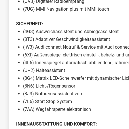
(QV3) Digitaler Radioempfang
(7UG) MMI Navigation plus mit MMI touch
SICHERHEIT:
(4G3) Ausweichassistent und Abbiegeassistent
(8T3) Adaptiver Geschwindigkeitsassistent
(IW3) Audi connect Notruf & Service mit Audi conne
(6XI) Außenspiegel elektrisch einstell-, beheiz- und
(4L6) Innenspiegel automatisch abblendend, rahme
(UH2) Halteassistent
(8G4) Matrix LED-Scheinwerfer mit dynamischer Lic
(8N6) Licht-/Regensensor
(8J3) Notbremsassistent vorn
(7L6) Start-Stop-System
(7AA) Wegfahrsperre elektronisch
INNENAUSSTATTUNG UND KOMFORT: