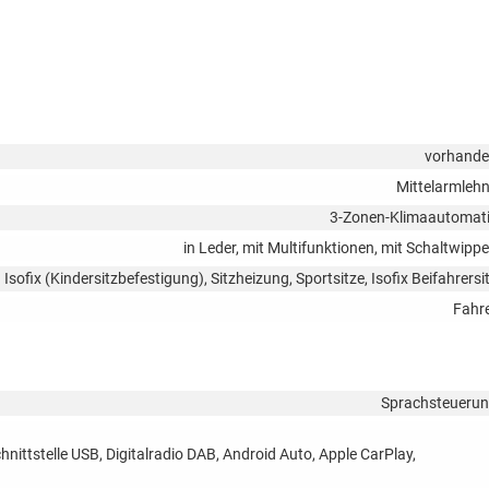
vorhand
Mittelarmleh
3-Zonen-Klimaautomat
in Leder, mit Multifunktionen, mit Schaltwipp
Isofix (Kindersitzbefestigung), Sitzheizung, Sportsitze, Isofix Beifahrersi
Fahr
Sprachsteueru
nittstelle USB, Digitalradio DAB, Android Auto, Apple CarPlay,