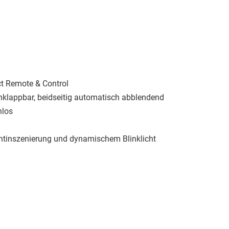
ct Remote & Control
 anklappbar, beidseitig automatisch abblendend
nlos
htinszenierung und dynamischem Blinklicht