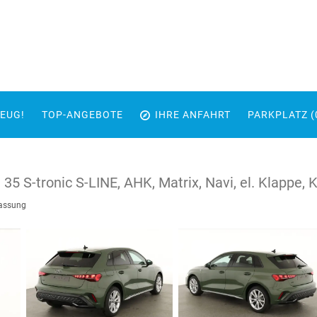
EUG!
TOP-ANGEBOTE
IHRE ANFAHRT
PARKPLATZ (
 35 S-tronic S-LINE, AHK, Matrix, Navi, el. Klappe, 
lassung