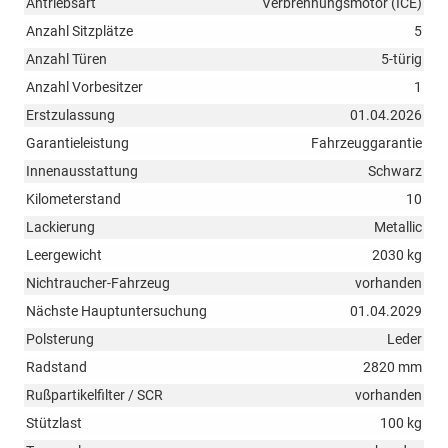
Antriebsart
Verbrennungsmotor (ICE)
Anzahl Sitzplätze
5
Anzahl Türen
5-türig
Anzahl Vorbesitzer
1
Erstzulassung
01.04.2026
Garantieleistung
Fahrzeuggarantie
Innenausstattung
Schwarz
Kilometerstand
10
Lackierung
Metallic
Leergewicht
2030 kg
Nichtraucher-Fahrzeug
vorhanden
Nächste Hauptuntersuchung
01.04.2029
Polsterung
Leder
Radstand
2820 mm
Rußpartikelfilter / SCR
vorhanden
Stützlast
100 kg