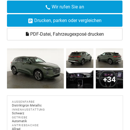
Wir rufen Sie an
Drucken, parken oder vergleichen
PDF-Datei, Fahrzeugexposé drucken
+34
AUSSENFARBE
Distriktgrün Metallic
INNENAUSSTATTUNG
Schwarz
GETRIEBE
Automatik
ANTRIEBSACHSE
Allrad