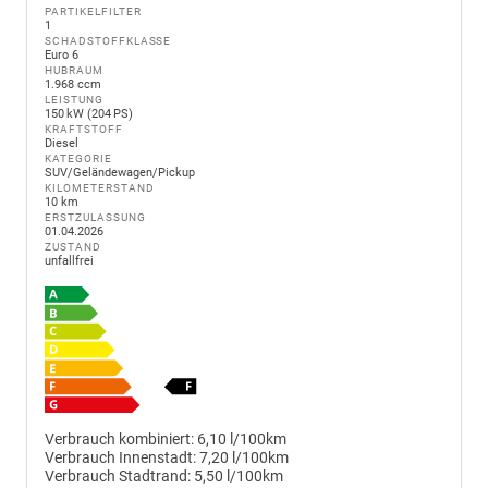
PARTIKELFILTER
1
SCHADSTOFFKLASSE
Euro 6
HUBRAUM
1.968 ccm
LEISTUNG
150 kW (204 PS)
KRAFTSTOFF
Diesel
KATEGORIE
SUV/Geländewagen/Pickup
KILOMETERSTAND
10 km
ERSTZULASSUNG
01.04.2026
ZUSTAND
unfallfrei
Verbrauch kombiniert:
6,10 l/100km
Verbrauch Innenstadt:
7,20 l/100km
Verbrauch Stadtrand:
5,50 l/100km