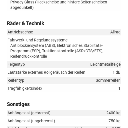
Privacy Glass (Heckscheibe und hintere Seitenscheiben
abgedunkelt)
Räder & Technik
Antriebsachse
Allrad
Fahrwerk- und Regelungssysteme
Antiblockiersystem (ABS), Elektronisches Stabilitäts-
Programm (ESP), Traktionskontrolle (ASR/CTS/ETS),
Reifendruckkontrolle
Felgentyp
Leichtmetallfelge
Lautstärke externes Rollgeräusch der Reifen
1 dB
Reifentyp
Sommerreifen
Tragfähigkeitsindex
1
Sonstiges
Anhängelast (gebremst)
2400 kg
Anhängelast (ungebremst)
750 kg