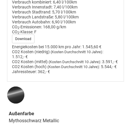
Verbrauch kombiniert:
6,40 l/100km
Verbrauch Innenstadt:
7,40 l/100km
Verbrauch Stadtrand:
5,70 l/100km
Verbrauch Landstraße:
5,80 l/100km
Verbrauch Autobahn:
6,90 l/100km
CO
-Emissionen:
168,00 g/km
2
CO
-Klasse:
F
2
Download
Energiekosten bei 15.000 km pro Jahr:
1.545,60 €
CO2 Kosten (niedrig)
:
(Kosten Durchschnitt 10 Jahre)
1.512,- €
CO2 Kosten (mittel)
:
3.591,- €
(Kosten Durchschnitt 10 Jahre)
CO2 Kosten (hoch)
:
5.544,- €
(Kosten Durchschnitt 10 Jahre)
Jahressteuer:
362,- €
Außenfarbe
Mythosschwarz Metallic