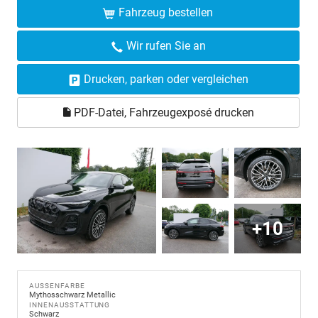
Fahrzeug bestellen
Wir rufen Sie an
Drucken, parken oder vergleichen
PDF-Datei, Fahrzeugexposé drucken
+10
AUSSENFARBE
Mythosschwarz Metallic
INNENAUSSTATTUNG
Schwarz