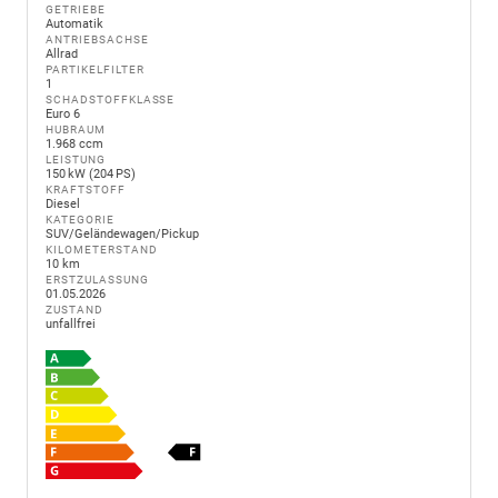
GETRIEBE
Automatik
ANTRIEBSACHSE
Allrad
PARTIKELFILTER
1
SCHADSTOFFKLASSE
Euro 6
HUBRAUM
1.968 ccm
LEISTUNG
150 kW (204 PS)
KRAFTSTOFF
Diesel
KATEGORIE
SUV/Geländewagen/Pickup
KILOMETERSTAND
10 km
ERSTZULASSUNG
01.05.2026
ZUSTAND
unfallfrei