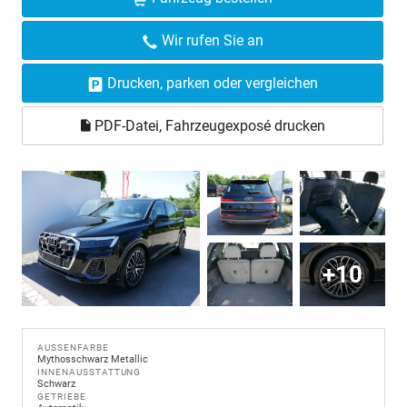
Wir rufen Sie an
Drucken, parken oder vergleichen
PDF-Datei, Fahrzeugexposé drucken
+10
AUSSENFARBE
Mythosschwarz Metallic
INNENAUSSTATTUNG
Schwarz
GETRIEBE