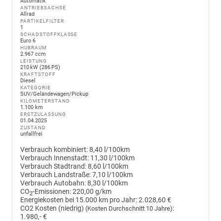
Automatik
ANTRIEBSACHSE
Allrad
PARTIKELFILTER
1
SCHADSTOFFKLASSE
Euro 6
HUBRAUM
2.967 ccm
LEISTUNG
210 kW (286 PS)
KRAFTSTOFF
Diesel
KATEGORIE
SUV/Geländewagen/Pickup
KILOMETERSTAND
1.100 km
ERSTZULASSUNG
01.04.2025
ZUSTAND
unfallfrei
Verbrauch kombiniert:
8,40 l/100km
Verbrauch Innenstadt:
11,30 l/100km
Verbrauch Stadtrand:
8,60 l/100km
Verbrauch Landstraße:
7,10 l/100km
Verbrauch Autobahn:
8,30 l/100km
CO
-Emissionen:
220,00 g/km
2
Energiekosten bei 15.000 km pro Jahr:
2.028,60 €
CO2 Kosten (niedrig)
:
(Kosten Durchschnitt 10 Jahre)
1.980,- €