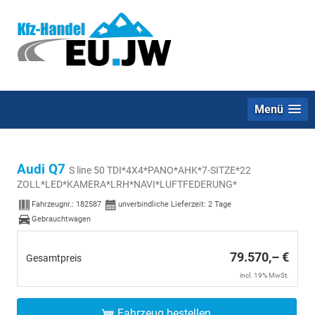
Menü
Audi Q7
S line 50 TDI*4X4*PANO*AHK*7-SITZE*22
ZOLL*LED*KAMERA*LRH*NAVI*LUFTFEDERUNG*
Fahrzeugnr.:
182587
unverbindliche Lieferzeit:
2 Tage
Gebrauchtwagen
79.570,– €
Gesamtpreis
incl. 19% MwSt.
Fahrzeug bestellen