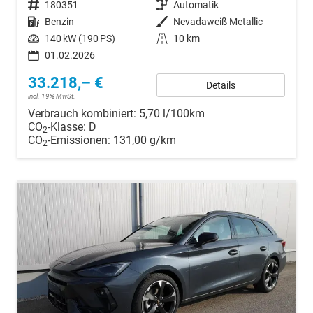
Fahrzeugnr.
180351
Getriebe
Automatik
Kraftstoff
Benzin
Außenfarbe
Nevadaweiß Metallic
Leistung
140 kW (190 PS)
Kilometerstand
10 km
01.02.2026
33.218,– €
Details
incl. 19% MwSt.
Verbrauch kombiniert:
5,70 l/100km
CO
-Klasse:
D
2
CO
-Emissionen:
131,00 g/km
2