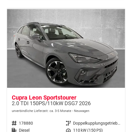
Cupra Leon Sportstourer
2.0 TDI 150PS/110kW DSG7 2026
unverbindliche Lieferzeit: ca. 3-5 Monate
Neuwagen
Fahrzeugnr.
178880
Getriebe
Doppelkupplungsgetriebe (DSG)
Kraftstoff
Diesel
Leistung
110 kW (150 PS)