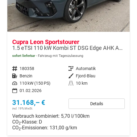
Cupra Leon Sportstourer
1.5 eTSI 110 kW Kombi ST DSG Edge AHK ACC LED
sofort lieferbar
Fahrzeug mit Tageszulassung
Fahrzeugnr.
180358
Getriebe
Automatik
Kraftstoff
Benzin
Außenfarbe
Fjord-Blau
Leistung
110 kW (150 PS)
Kilometerstand
10 km
01.02.2026
31.168,– €
Details
incl. 19% MwSt.
Verbrauch kombiniert:
5,70 l/100km
CO
-Klasse:
D
2
CO
-Emissionen:
131,00 g/km
2