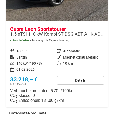
Cupra Leon Sportstourer
1.5 eTSI 110 kW Kombi ST DSG ABT AHK ACC LED
sofort lieferbar
Fahrzeug mit Tageszulassung
Fahrzeugnr.
180353
Getriebe
Automatik
Kraftstoff
Benzin
Außenfarbe
Magneticgrau Metallic
Leistung
140 kW (190 PS)
Kilometerstand
10 km
01.02.2026
33.218,– €
Details
incl. 19% MwSt.
Verbrauch kombiniert:
5,70 l/100km
CO
-Klasse:
D
2
CO
-Emissionen:
131,00 g/km
2
Datensätze pro Seite: