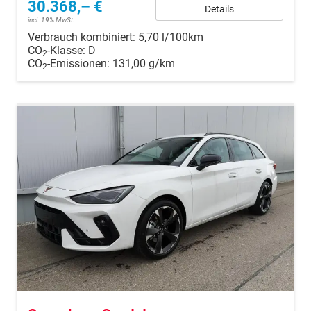
30.368,– €
Details
incl. 19% MwSt.
Verbrauch kombiniert:
5,70 l/100km
CO
-Klasse:
D
2
CO
-Emissionen:
131,00 g/km
2