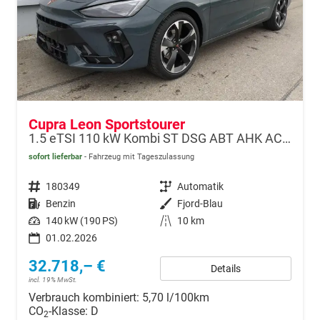
Cupra Leon Sportstourer
1.5 eTSI 110 kW Kombi ST DSG ABT AHK ACC LED
sofort lieferbar
Fahrzeug mit Tageszulassung
Fahrzeugnr.
180349
Getriebe
Automatik
Kraftstoff
Benzin
Außenfarbe
Fjord-Blau
Leistung
140 kW (190 PS)
Kilometerstand
10 km
01.02.2026
32.718,– €
Details
incl. 19% MwSt.
Verbrauch kombiniert:
5,70 l/100km
CO
-Klasse:
D
2