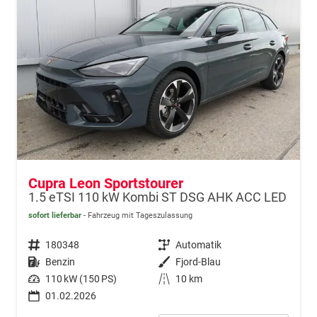
Cupra Leon Sportstourer
1.5 eTSI 110 kW Kombi ST DSG AHK ACC LED
sofort lieferbar
Fahrzeug mit Tageszulassung
Fahrzeugnr.
180348
Getriebe
Automatik
Kraftstoff
Benzin
Außenfarbe
Fjord-Blau
Leistung
110 kW (150 PS)
Kilometerstand
10 km
01.02.2026