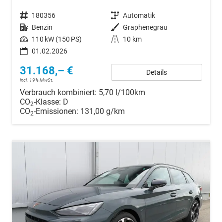
Fahrzeugnr.
180356
Getriebe
Automatik
Kraftstoff
Benzin
Außenfarbe
Graphenegrau
Leistung
110 kW (150 PS)
Kilometerstand
10 km
01.02.2026
31.168,– €
Details
incl. 19% MwSt.
Verbrauch kombiniert:
5,70 l/100km
CO
-Klasse:
D
2
CO
-Emissionen:
131,00 g/km
2