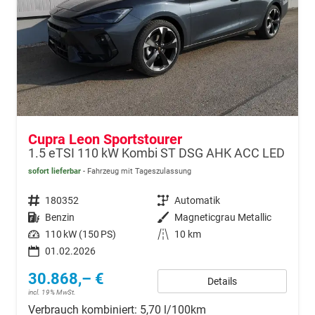
Cupra Leon Sportstourer
1.5 eTSI 110 kW Kombi ST DSG AHK ACC LED
sofort lieferbar
Fahrzeug mit Tageszulassung
Fahrzeugnr.
180352
Getriebe
Automatik
Kraftstoff
Benzin
Außenfarbe
Magneticgrau Metallic
Leistung
110 kW (150 PS)
Kilometerstand
10 km
01.02.2026
30.868,– €
Details
incl. 19% MwSt.
Verbrauch kombiniert:
5,70 l/100km