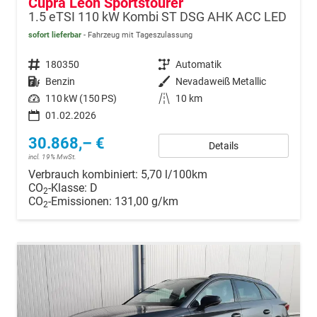
Cupra Leon Sportstourer
1.5 eTSI 110 kW Kombi ST DSG AHK ACC LED
sofort lieferbar
Fahrzeug mit Tageszulassung
Fahrzeugnr.
180350
Getriebe
Automatik
Kraftstoff
Benzin
Außenfarbe
Nevadaweiß Metallic
Leistung
110 kW (150 PS)
Kilometerstand
10 km
01.02.2026
30.868,– €
Details
incl. 19% MwSt.
Verbrauch kombiniert:
5,70 l/100km
CO
-Klasse:
D
2
CO
-Emissionen:
131,00 g/km
2