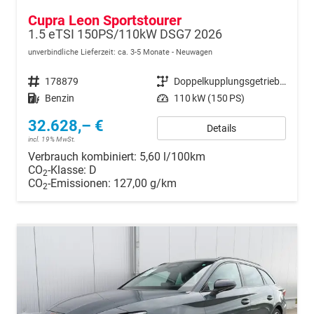
Cupra Leon Sportstourer
1.5 eTSI 150PS/110kW DSG7 2026
unverbindliche Lieferzeit: ca. 3-5 Monate
Neuwagen
Fahrzeugnr.
178879
Getriebe
Doppelkupplungsgetriebe (DSG)
Kraftstoff
Benzin
Leistung
110 kW (150 PS)
32.628,– €
Details
incl. 19% MwSt.
Verbrauch kombiniert:
5,60 l/100km
CO
-Klasse:
D
2
CO
-Emissionen:
127,00 g/km
2