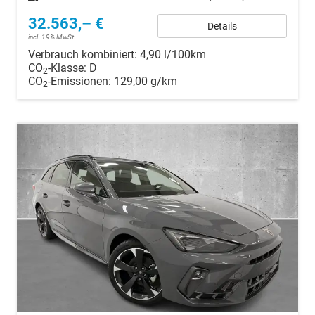
32.563,– €
Details
incl. 19% MwSt.
Verbrauch kombiniert:
4,90 l/100km
CO
-Klasse:
D
2
CO
-Emissionen:
129,00 g/km
2