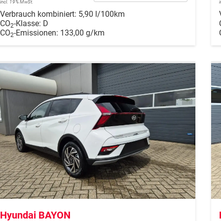
incl. 19% MwSt.
Verbrauch kombiniert:
5,90 l/100km
CO
-Klasse:
D
2
CO
-Emissionen:
133,00 g/km
2
Hyundai BAYON