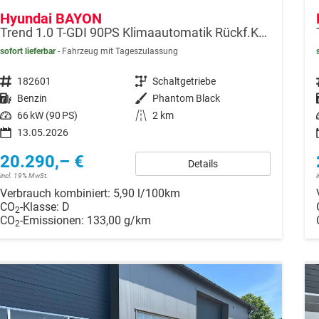
Hyundai BAYON
Trend 1.0 T-GDI 90PS Klimaautomatik Rückf.Kamera Parksensoren Sitzheizung Lenkradheizung Bluetooth Touchscreen Tempomat Apple CarPlay + Android Auto 16"LM
sofort lieferbar
Fahrzeug mit Tageszulassung
Fahrzeugnr.
182601
Getriebe
Schaltgetriebe
Kraftstoff
Benzin
Außenfarbe
Phantom Black
Leistung
66 kW (90 PS)
Kilometerstand
2 km
13.05.2026
20.290,– €
Details
incl. 19% MwSt.
Verbrauch kombiniert:
5,90 l/100km
CO
-Klasse:
D
2
CO
-Emissionen:
133,00 g/km
2