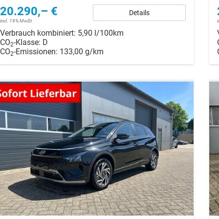
20.290,– €
Details
incl. 19% MwSt.
Verbrauch kombiniert:
5,90 l/100km
CO
-Klasse:
D
2
CO
-Emissionen:
133,00 g/km
2