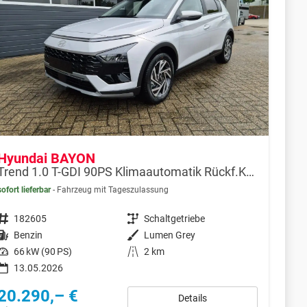
Hyundai BAYON
Trend 1.0 T-GDI 90PS Klimaautomatik Rückf.Kamera Parksensoren Sitzheizung Lenkradheizung Bluetooth Touchscreen Tempomat Apple CarPlay + Android Auto 16"LM
sofort lieferbar
Fahrzeug mit Tageszulassung
Fahrzeugnr.
182605
Getriebe
Schaltgetriebe
Kraftstoff
Benzin
Außenfarbe
Lumen Grey
Leistung
66 kW (90 PS)
Kilometerstand
2 km
13.05.2026
20.290,– €
Details