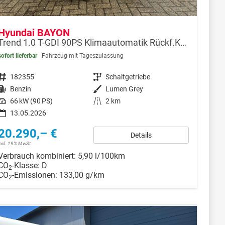
Hyundai BAYON
Trend 1.0 T-GDI 90PS Klimaautomatik Rückf.Kamera Parksensoren Sitzheizung Lenkradheizung Bluetooth Touchscreen Tempomat Apple CarPlay + Android Auto 16"LM
sofort lieferbar
Fahrzeug mit Tageszulassung
Fahrzeugnr.
182355
Getriebe
Schaltgetriebe
Kraftstoff
Benzin
Außenfarbe
Lumen Grey
Leistung
66 kW (90 PS)
Kilometerstand
2 km
13.05.2026
20.290,– €
Details
incl. 19% MwSt.
Verbrauch kombiniert:
5,90 l/100km
CO
-Klasse:
D
2
CO
-Emissionen:
133,00 g/km
2