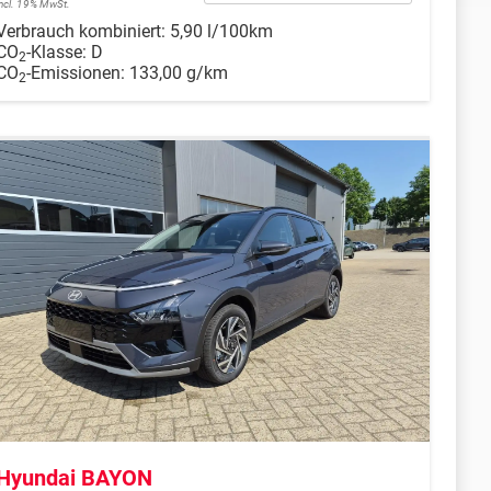
incl. 19% MwSt.
Verbrauch kombiniert:
5,90 l/100km
CO
-Klasse:
D
2
CO
-Emissionen:
133,00 g/km
2
Hyundai BAYON