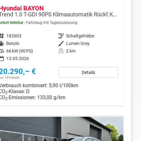
Hyundai BAYON
Trend 1.0 T-GDI 90PS Klimaautomatik Rückf.Kamera Parksensoren Sitzheizung Lenkradheizung Bluetooth Touchscreen Tempomat Apple CarPlay + Android Auto 16"LM
sofort lieferbar
Fahrzeug mit Tageszulassung
Fahrzeugnr.
182603
Getriebe
Schaltgetriebe
Kraftstoff
Benzin
Außenfarbe
Lumen Grey
Leistung
66 kW (90 PS)
Kilometerstand
2 km
13.05.2026
20.290,– €
Details
incl. 19% MwSt.
Verbrauch kombiniert:
5,90 l/100km
CO
-Klasse:
D
2
CO
-Emissionen:
133,00 g/km
2