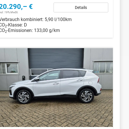
20.290,– €
Details
incl. 19% MwSt.
Verbrauch kombiniert:
5,90 l/100km
CO
-Klasse:
D
2
CO
-Emissionen:
133,00 g/km
2