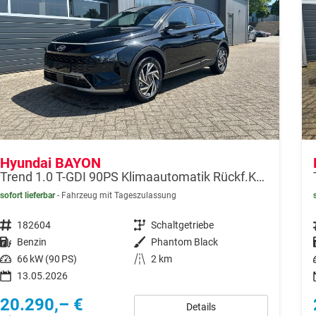
Hyundai BAYON
Trend 1.0 T-GDI 90PS Klimaautomatik Rückf.Kamera Parksensoren Sitzheizung Lenkradheizung Bluetooth Touchscreen Tempomat Apple CarPlay + Android Auto 16"LM
sofort lieferbar
Fahrzeug mit Tageszulassung
Fahrzeugnr.
182604
Getriebe
Schaltgetriebe
Kraftstoff
Benzin
Außenfarbe
Phantom Black
Leistung
66 kW (90 PS)
Kilometerstand
2 km
13.05.2026
20.290,– €
Details