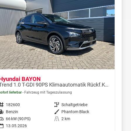
Hyundai BAYON
Trend 1.0 T-GDI 90PS Klimaautomatik Rückf.Kamera Parksensoren Sitzheizung Lenkradheizung Bluetooth Touchscreen Tempomat Apple CarPlay + Android Auto 16"LM
sofort lieferbar
Fahrzeug mit Tageszulassung
Fahrzeugnr.
182600
Getriebe
Schaltgetriebe
Kraftstoff
Benzin
Außenfarbe
Phantom Black
Leistung
66 kW (90 PS)
Kilometerstand
2 km
13.05.2026