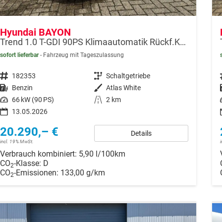
Hyundai BAYON
Trend 1.0 T-GDI 90PS Klimaautomatik Rückf.Kamera Parksensoren Sitzheizung Lenkradheizung Bluetooth Touchscreen Tempomat Apple CarPlay + Android Auto 16"LM
sofort lieferbar
Fahrzeug mit Tageszulassung
Fahrzeugnr.
182353
Getriebe
Schaltgetriebe
Kraftstoff
Benzin
Außenfarbe
Atlas White
Leistung
66 kW (90 PS)
Kilometerstand
2 km
13.05.2026
20.290,– €
Details
incl. 19% MwSt.
Verbrauch kombiniert:
5,90 l/100km
CO
-Klasse:
D
2
CO
-Emissionen:
133,00 g/km
2