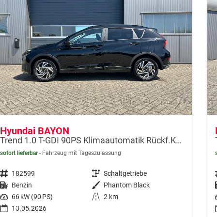
Hyundai BAYON
Trend 1.0 T-GDI 90PS Klimaautomatik Rückf.Kamera Parksensoren Sitzheizung Lenkradheizung Bluetooth Touchscreen Tempomat Apple CarPlay + Android Auto 16"LM
sofort lieferbar
Fahrzeug mit Tageszulassung
Fahrzeugnr.
182599
Getriebe
Schaltgetriebe
Kraftstoff
Benzin
Außenfarbe
Phantom Black
Leistung
66 kW (90 PS)
Kilometerstand
2 km
13.05.2026