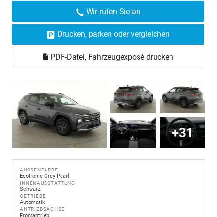
Wir rufen Sie an
Drucken, parken oder vergleichen
PDF-Datei, Fahrzeugexposé drucken
+31
AUSSENFARBE
Ecotronic Grey Pearl
INNENAUSSTATTUNG
Schwarz
GETRIEBE
Automatik
ANTRIEBSACHSE
Frontantrieb