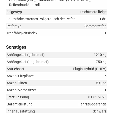
Reifendruckkontrolle
Felgentyp
Leichtmetallfelge
Lautstärke externes Rollgeräusch der Reifen
1 dB
Reifentyp
Sommerreifen
Tragfähigkeitsindex
1
Sonstiges
Anhängelast (gebremst)
1210 kg
Anhängelast (ungebremst)
750 kg
Antriebsart
Plugin-Hybrid (PHEV)
Anzahl Sitzplätze
5
Anzahl Türen
5-türig
Anzahl Vorbesitzer
1
Erstzulassung
01.03.2026
Garantieleistung
Fahrzeuggarantie
Innenausstattung
Schwarz