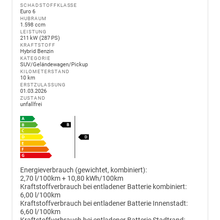
SCHADSTOFFKLASSE
Euro 6
HUBRAUM
1.598 ccm
LEISTUNG
211 kW (287 PS)
KRAFTSTOFF
Hybrid Benzin
KATEGORIE
SUV/Geländewagen/Pickup
KILOMETERSTAND
10 km
ERSTZULASSUNG
01.03.2026
ZUSTAND
unfallfrei
Energieverbrauch (gewichtet, kombiniert):
2,70 l/100km + 10,80 kWh/100km
Kraftstoffverbrauch bei entladener Batterie kombiniert:
6,00 l/100km
Kraftstoffverbrauch bei entladener Batterie Innenstadt:
6,60 l/100km