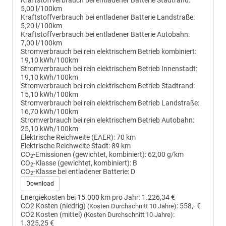
Kraftstoffverbrauch bei entladener Batterie Stadtrand:
5,00 l/100km
Kraftstoffverbrauch bei entladener Batterie Landstraße:
5,20 l/100km
Kraftstoffverbrauch bei entladener Batterie Autobahn:
7,00 l/100km
Stromverbrauch bei rein elektrischem Betrieb kombiniert:
19,10 kWh/100km
Stromverbrauch bei rein elektrischem Betrieb Innenstadt:
19,10 kWh/100km
Stromverbrauch bei rein elektrischem Betrieb Stadtrand:
15,10 kWh/100km
Stromverbrauch bei rein elektrischem Betrieb Landstraße:
16,70 kWh/100km
Stromverbrauch bei rein elektrischem Betrieb Autobahn:
25,10 kWh/100km
Elektrische Reichweite (EAER):
70 km
Elektrische Reichweite Stadt:
89 km
CO
-Emissionen (gewichtet, kombiniert):
62,00 g/km
2
CO
-Klasse (gewichtet, kombiniert):
B
2
CO
-Klasse bei entladener Batterie:
D
2
Download
Energiekosten bei 15.000 km pro Jahr:
1.226,34 €
CO2 Kosten (niedrig)
:
558,- €
(Kosten Durchschnitt 10 Jahre)
CO2 Kosten (mittel)
:
(Kosten Durchschnitt 10 Jahre)
1.325,25 €