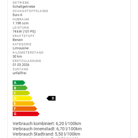
GETRIEBE
Schaltgetriebe
SCHADSTOFFKLASSE
Euro 6
HUBRAUM
1.198 ccm
LEISTUNG
74 kW (101 PS)
KRAFTSTOFF
Benzin
KATEGORIE
Limousine
KILOMETERSTAND
50 km
ERSTZULASSUNG
01.03.2026
ZUSTAND
unfallfrei
Verbrauch kombiniert:
6,20 l/100km
Verbrauch Innenstadt:
6,70 l/100km
Verbrauch Stadtrand:
5,50 l/100km