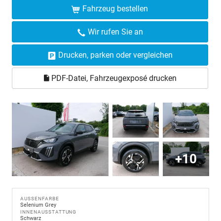
Fahrzeug bestellen
Wir rufen Sie an
Drucken, parken oder vergleichen
PDF-Datei, Fahrzeugexposé drucken
+10
AUSSENFARBE
Selenium Grey
INNENAUSSTATTUNG
Schwarz