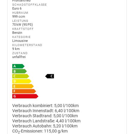
Frontantrieb
SCHADSTOFFKLASSE
Euro 6
HUBRAUM
999 ccm
LEISTUNG
70 kW (95 PS)
KRAFTSTOFF
Benzin
KATEGORIE
Limousine
KILOMETERSTAND
9 km
ZUSTAND
unfallfrei
Verbrauch kombiniert:
5,00 l/100km
Verbrauch Innenstadt:
6,40 l/100km
Verbrauch Stadtrand:
5,00 l/100km
Verbrauch Landstraße:
4,40 l/100km
Verbrauch Autobahn:
5,20 l/100km
CO
-Emissionen:
115,00 g/km
2