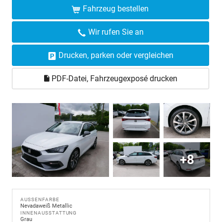
Fahrzeug bestellen
Wir rufen Sie an
Drucken, parken oder vergleichen
PDF-Datei, Fahrzeugexposé drucken
+8
AUSSENFARBE
Nevadaweiß Metallic
INNENAUSSTATTUNG
Grau