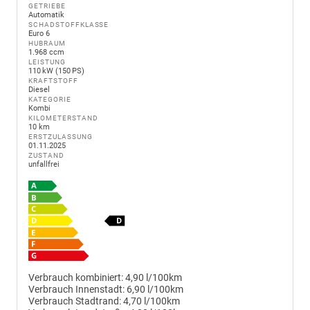
GETRIEBE
Automatik
SCHADSTOFFKLASSE
Euro 6
HUBRAUM
1.968 ccm
LEISTUNG
110 kW (150 PS)
KRAFTSTOFF
Diesel
KATEGORIE
Kombi
KILOMETERSTAND
10 km
ERSTZULASSUNG
01.11.2025
ZUSTAND
unfallfrei
Verbrauch kombiniert:
4,90 l/100km
Verbrauch Innenstadt:
6,90 l/100km
Verbrauch Stadtrand:
4,70 l/100km