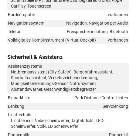
Schnittstelle MP3, Schnittstelle USB, Digitalradio DAB, Apple
CarPlay, Touchscreen
Bordcomputer
vorhanden
Navigationssystem
Navigation, Navigation per Audio
Telefon
Freisprecheinrichtung, Bluetooth
Volldigitales Kombiinstrument (Virtual Cockpit)
vorhanden
Sicherheit & Assistenz
Assistenzsysteme
Notbremsassistent (City-Safety), Berganfahrassistent,
Spurhalteassistent, Verkehrzeichenerkennung,
Müdigkeitserkennungs-Sensor, Notrufsystem,
Abstandswarner, Geschwindigkeitsbegrenzer
Einparkhilfe
Park Distance Control hinten
Lenkung
Servolenkung
Lichttechnik
Lichtsensor, Nebelscheinwerfer, Tagfahrlicht, LED-
Scheinwerfer, Voll-LED Scheinwerfer
Pannenhilfe
Pannenkit