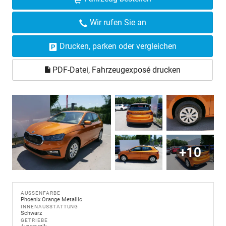
Wir rufen Sie an
Drucken, parken oder vergleichen
PDF-Datei, Fahrzeugexposé drucken
+10
AUSSENFARBE
Phoenix Orange Metallic
INNENAUSSTATTUNG
Schwarz
GETRIEBE