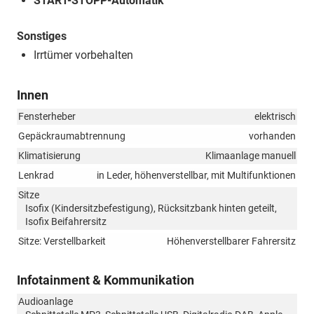
START-STOPP-Automatik
Sonstiges
Irrtümer vorbehalten
Innen
Fensterheber
elektrisch
Gepäckraumabtrennung
vorhanden
Klimatisierung
Klimaanlage manuell
Lenkrad
in Leder, höhenverstellbar, mit Multifunktionen
Sitze
Isofix (Kindersitzbefestigung), Rücksitzbank hinten geteilt,
Isofix Beifahrersitz
Sitze: Verstellbarkeit
Höhenverstellbarer Fahrersitz
Infotainment & Kommunikation
Audioanlage