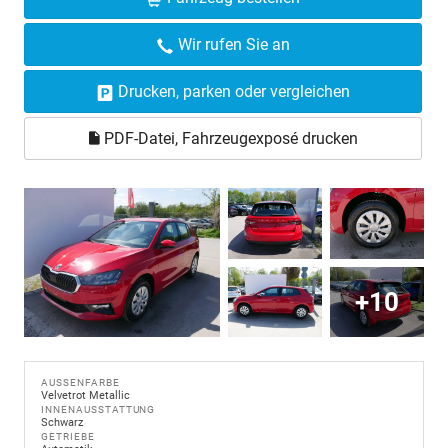
Wir rufen Sie an
Drucken, parken oder vergleichen
PDF-Datei, Fahrzeugexposé drucken
+10
AUSSENFARBE
Velvetrot Metallic
INNENAUSSTATTUNG
Schwarz
GETRIEBE