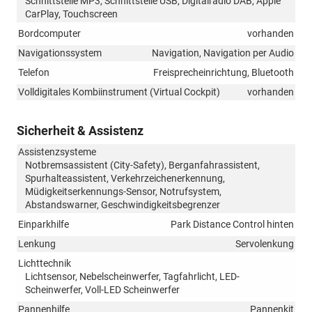
Schnittstelle MP3, Schnittstelle USB, Digitalradio DAB, Apple
CarPlay, Touchscreen
Bordcomputer
vorhanden
Navigationssystem
Navigation, Navigation per Audio
Telefon
Freisprecheinrichtung, Bluetooth
Volldigitales Kombiinstrument (Virtual Cockpit)
vorhanden
Sicherheit & Assistenz
Assistenzsysteme
Notbremsassistent (City-Safety), Berganfahrassistent,
Spurhalteassistent, Verkehrzeichenerkennung,
Müdigkeitserkennungs-Sensor, Notrufsystem,
Abstandswarner, Geschwindigkeitsbegrenzer
Einparkhilfe
Park Distance Control hinten
Lenkung
Servolenkung
Lichttechnik
Lichtsensor, Nebelscheinwerfer, Tagfahrlicht, LED-
Scheinwerfer, Voll-LED Scheinwerfer
Pannenhilfe
Pannenkit