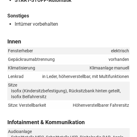
START-STOPP-Automatik
Sonstiges
Irrtümer vorbehalten
Innen
Fensterheber
elektrisch
Gepäckraumabtrennung
vorhanden
Klimatisierung
Klimaanlage manuell
Lenkrad
in Leder, höhenverstellbar, mit Multifunktionen
Sitze
Isofix (Kindersitzbefestigung), Rücksitzbank hinten geteilt,
Isofix Beifahrersitz
Sitze: Verstellbarkeit
Höhenverstellbarer Fahrersitz
Infotainment & Kommunikation
Audioanlage