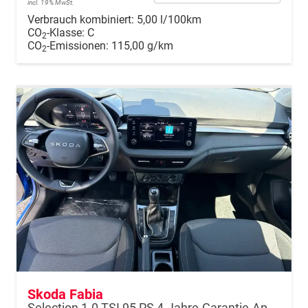
incl. 19% MwSt.
Verbrauch kombiniert:
5,00 l/100km
CO
-Klasse:
C
2
CO
-Emissionen:
115,00 g/km
2
Skoda Fabia
Selection 1.0 TSI 95 PS 4-Jahre-Garantie-AppleCarPlay-AndroidAuto-LED-PDC-Sitzheizung-DAB-Klima