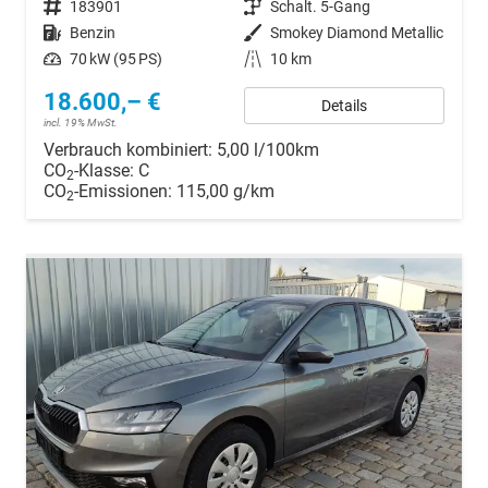
Fahrzeugnr.
183901
Getriebe
Schalt. 5-Gang
Kraftstoff
Benzin
Außenfarbe
Smokey Diamond Metallic
Leistung
70 kW (95 PS)
Kilometerstand
10 km
18.600,– €
Details
incl. 19% MwSt.
Verbrauch kombiniert:
5,00 l/100km
CO
-Klasse:
C
2
CO
-Emissionen:
115,00 g/km
2