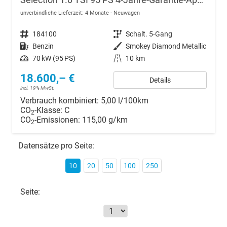
unverbindliche Lieferzeit:
4 Monate
Neuwagen
Fahrzeugnr.
184100
Getriebe
Schalt. 5-Gang
Kraftstoff
Benzin
Außenfarbe
Smokey Diamond Metallic
Leistung
70 kW (95 PS)
Kilometerstand
10 km
18.600,– €
Details
incl. 19% MwSt.
Verbrauch kombiniert:
5,00 l/100km
CO
-Klasse:
C
2
CO
-Emissionen:
115,00 g/km
2
Datensätze pro Seite:
10
20
50
100
250
Seite: