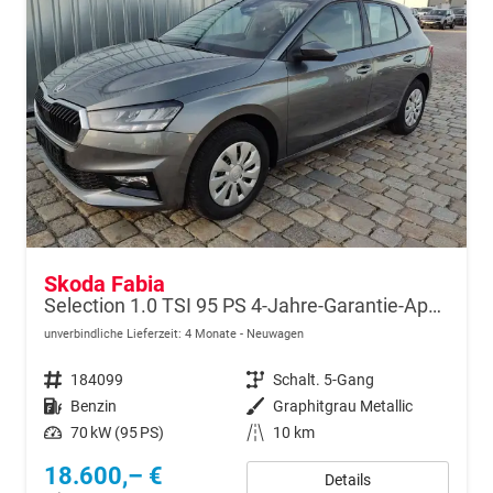
Skoda Fabia
Selection 1.0 TSI 95 PS 4-Jahre-Garantie-AppleCarPlay-AndroidAuto-LED-PDC-Sitzheizung-DAB-Klima
unverbindliche Lieferzeit:
4 Monate
Neuwagen
Fahrzeugnr.
184099
Getriebe
Schalt. 5-Gang
Kraftstoff
Benzin
Außenfarbe
Graphitgrau Metallic
Leistung
70 kW (95 PS)
Kilometerstand
10 km
18.600,– €
Details