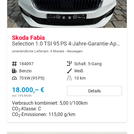
Skoda Fabia
Selection 1.0 TSI 95 PS 4-Jahre-Garantie-AppleCarPlay-AndroidAuto-LED-PDC-Sitzheizung-DAB-Klima
unverbindliche Lieferzeit:
4 Monate
Neuwagen
Fahrzeugnr.
184097
Getriebe
Schalt. 5-Gang
Kraftstoff
Benzin
Außenfarbe
Weiß
Leistung
70 kW (95 PS)
Kilometerstand
10 km
18.000,– €
Details
incl. 19% MwSt.
Verbrauch kombiniert:
5,00 l/100km
CO
-Klasse:
C
2
CO
-Emissionen:
115,00 g/km
2