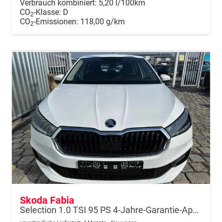
Verbrauch kombiniert:
5,20 l/100km
CO
-Klasse:
D
2
CO
-Emissionen:
118,00 g/km
2
Skoda Fabia
Selection 1.0 TSI 95 PS 4-Jahre-Garantie-AppleCarPlay-AndroidAuto-LED-PDC-Sitzheizung-DAB-Klima