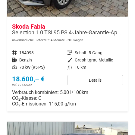
Skoda Fabia
Selection 1.0 TSI 95 PS 4-Jahre-Garantie-AppleCarPlay-AndroidAuto-LED-PDC-Sitzheizung-DAB-Klima
unverbindliche Lieferzeit:
4 Monate
Neuwagen
Fahrzeugnr.
184098
Getriebe
Schalt. 5-Gang
Kraftstoff
Benzin
Außenfarbe
Graphitgrau Metallic
Leistung
70 kW (95 PS)
Kilometerstand
10 km
18.600,– €
Details
incl. 19% MwSt.
Verbrauch kombiniert:
5,00 l/100km
CO
-Klasse:
C
2
CO
-Emissionen:
115,00 g/km
2