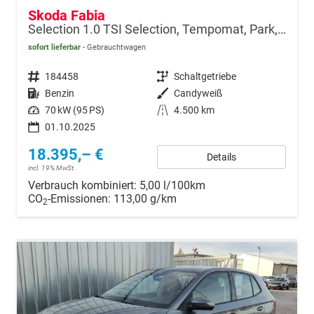
Skoda Fabia
Selection 1.0 TSI Selection, Tempomat, Park, Winterpaket, SmartLink, 4-J Garantie
sofort lieferbar
Gebrauchtwagen
Fahrzeugnr.
184458
Getriebe
Schaltgetriebe
Kraftstoff
Benzin
Außenfarbe
Candyweiß
Leistung
70 kW (95 PS)
Kilometerstand
4.500 km
01.10.2025
18.395,– €
Details
incl. 19% MwSt.
Verbrauch kombiniert:
5,00 l/100km
CO
-Emissionen:
113,00 g/km
2