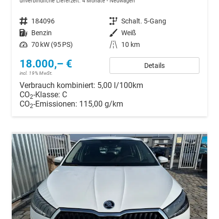
unverbindliche Lieferzeit:
4 Monate
Neuwagen
Fahrzeugnr.
184096
Getriebe
Schalt. 5-Gang
Kraftstoff
Benzin
Außenfarbe
Weiß
Leistung
70 kW (95 PS)
Kilometerstand
10 km
18.000,– €
Details
incl. 19% MwSt.
Verbrauch kombiniert:
5,00 l/100km
CO
-Klasse:
C
2
CO
-Emissionen:
115,00 g/km
2