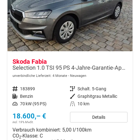
Skoda Fabia
Selection 1.0 TSI 95 PS 4-Jahre-Garantie-AppleCarPlay-AndroidAuto-LED-PDC-Sitzheizung-DAB-Klima
unverbindliche Lieferzeit:
4 Monate
Neuwagen
Fahrzeugnr.
183899
Getriebe
Schalt. 5-Gang
Kraftstoff
Benzin
Außenfarbe
Graphitgrau Metallic
Leistung
70 kW (95 PS)
Kilometerstand
10 km
18.600,– €
Details
incl. 19% MwSt.
Verbrauch kombiniert:
5,00 l/100km
CO
-Klasse:
C
2