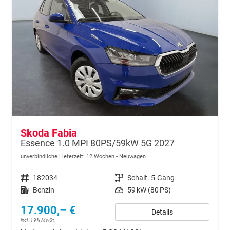
Skoda Fabia
Essence 1.0 MPI 80PS/59kW 5G 2027
unverbindliche Lieferzeit:
12 Wochen
Neuwagen
Fahrzeugnr.
182034
Getriebe
Schalt. 5-Gang
Kraftstoff
Benzin
Leistung
59 kW (80 PS)
17.900,– €
Details
incl. 19% MwSt.