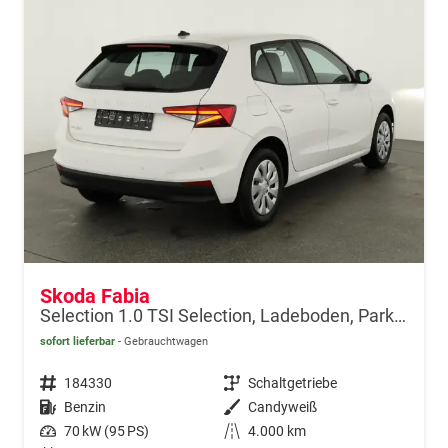
Skoda Fabia
Selection 1.0 TSI Selection, Ladeboden, Park, Winterpaket, SmartLink, 4-J Garantie
sofort lieferbar
Gebrauchtwagen
Fahrzeugnr.
184330
Getriebe
Schaltgetriebe
Kraftstoff
Benzin
Außenfarbe
Candyweiß
Leistung
70 kW (95 PS)
Kilometerstand
4.000 km