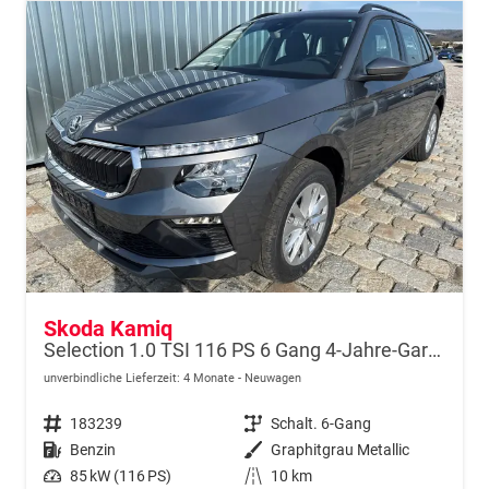
Skoda Kamiq
Selection 1.0 TSI 116 PS 6 Gang 4-Jahre-Garantie-Anhängerkupplung schwenkbar-Kessy-16" Alu-2-Zonen-Climatronic-Tempomat-LED-AppleCarPlay-AndroidAuto-Rückfahrkamera-2xPDC
unverbindliche Lieferzeit:
4 Monate
Neuwagen
Fahrzeugnr.
183239
Getriebe
Schalt. 6-Gang
Kraftstoff
Benzin
Außenfarbe
Graphitgrau Metallic
Leistung
85 kW (116 PS)
Kilometerstand
10 km