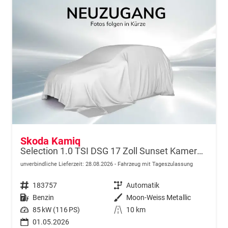
Skoda Kamiq
Selection 1.0 TSI DSG 17 Zoll Sunset Kamera PDC v+h
unverbindliche Lieferzeit:
28.08.2026
Fahrzeug mit Tageszulassung
Fahrzeugnr.
183757
Getriebe
Automatik
Kraftstoff
Benzin
Außenfarbe
Moon-Weiss Metallic
Leistung
85 kW (116 PS)
Kilometerstand
10 km
01.05.2026