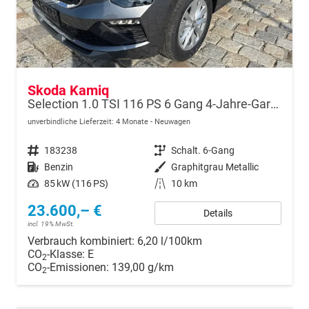
Skoda Kamiq
Selection 1.0 TSI 116 PS 6 Gang 4-Jahre-Garantie-Anhängerkupplung schwenkbar-Kessy-16" Alu-2-Zonen-Climatronic-Tempomat-LED-AppleCarPlay-AndroidAuto-Rückfahrkamera-2xPDC
unverbindliche Lieferzeit:
4 Monate
Neuwagen
Fahrzeugnr.
183238
Getriebe
Schalt. 6-Gang
Kraftstoff
Benzin
Außenfarbe
Graphitgrau Metallic
Leistung
85 kW (116 PS)
Kilometerstand
10 km
23.600,– €
Details
incl. 19% MwSt.
Verbrauch kombiniert:
6,20 l/100km
CO
-Klasse:
E
2
CO
-Emissionen:
139,00 g/km
2