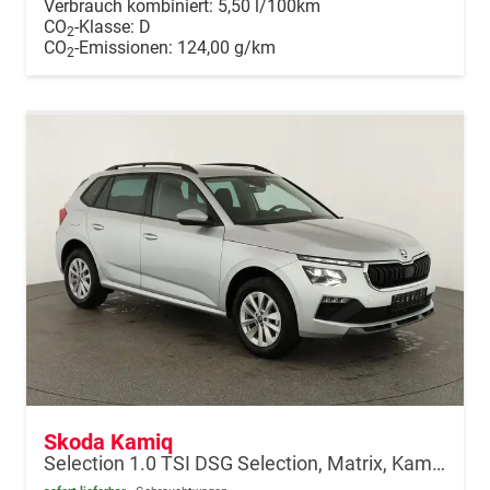
Verbrauch kombiniert:
5,50 l/100km
CO
-Klasse:
D
2
CO
-Emissionen:
124,00 g/km
2
Skoda Kamiq
Selection 1.0 TSI DSG Selection, Matrix, Kamera, Winter, 16-Zoll, 4-J Garantie