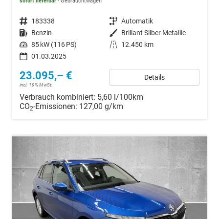
sofort lieferbar
Gebrauchtwagen
Fahrzeugnr.
183338
Getriebe
Automatik
Kraftstoff
Benzin
Außenfarbe
Brillant Silber Metallic
Leistung
85 kW (116 PS)
Kilometerstand
12.450 km
01.03.2025
23.095,– €
Details
incl. 19% MwSt.
Verbrauch kombiniert:
5,60 l/100km
CO
-Emissionen:
127,00 g/km
2