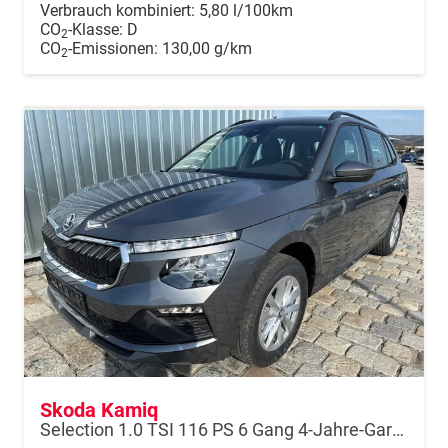
Verbrauch kombiniert:
5,80 l/100km
CO
-Klasse:
D
2
CO
-Emissionen:
130,00 g/km
2
Skoda Kamiq
Selection 1.0 TSI 116 PS 6 Gang 4-Jahre-Garantie-Anhängerkupplung schwenkbar-Kessy-16" Alu-2-Zonen-Climatronic-Tempomat-LED-AppleCarPlay-AndroidAuto-Rückfahrkamera-2xPDC