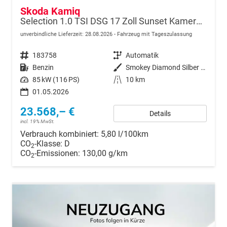
Skoda Kamiq
Selection 1.0 TSI DSG 17 Zoll Sunset Kamera PDC v+h
unverbindliche Lieferzeit:
28.08.2026
Fahrzeug mit Tageszulassung
Fahrzeugnr.
183758
Getriebe
Automatik
Kraftstoff
Benzin
Außenfarbe
Smokey Diamond Silber Metallic
Leistung
85 kW (116 PS)
Kilometerstand
10 km
01.05.2026
23.568,– €
Details
incl. 19% MwSt.
Verbrauch kombiniert:
5,80 l/100km
CO
-Klasse:
D
2
CO
-Emissionen:
130,00 g/km
2