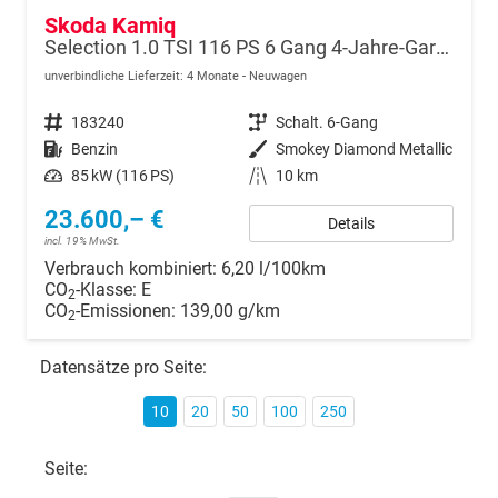
Skoda Kamiq
Selection 1.0 TSI 116 PS 6 Gang 4-Jahre-Garantie-Anhängerkupplung schwenkbar-Kessy-16" Alu-2-Zonen-Climatronic-Tempomat-LED-AppleCarPlay-AndroidAuto-Rückfahrkamera-2xPDC
unverbindliche Lieferzeit:
4 Monate
Neuwagen
Fahrzeugnr.
183240
Getriebe
Schalt. 6-Gang
Kraftstoff
Benzin
Außenfarbe
Smokey Diamond Metallic
Leistung
85 kW (116 PS)
Kilometerstand
10 km
23.600,– €
Details
incl. 19% MwSt.
Verbrauch kombiniert:
6,20 l/100km
CO
-Klasse:
E
2
CO
-Emissionen:
139,00 g/km
2
Datensätze pro Seite:
10
20
50
100
250
Seite: