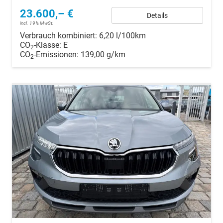
23.600,– €
Details
incl. 19% MwSt.
Verbrauch kombiniert:
6,20 l/100km
CO
-Klasse:
E
2
CO
-Emissionen:
139,00 g/km
2