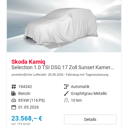
Skoda Kamiq
Selection 1.0 TSI DSG 17 Zoll Sunset Kamera PDC v+h
unverbindliche Lieferzeit:
28.08.2026
Fahrzeug mit Tageszulassung
Fahrzeugnr.
184342
Getriebe
Automatik
Kraftstoff
Benzin
Außenfarbe
Graphitgrau Metallic
Leistung
85 kW (116 PS)
Kilometerstand
10 km
01.05.2026
23.568,– €
Details
incl. 19% MwSt.