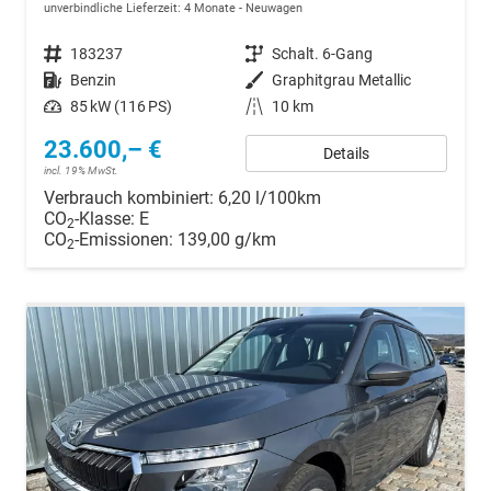
unverbindliche Lieferzeit:
4 Monate
Neuwagen
Fahrzeugnr.
183237
Getriebe
Schalt. 6-Gang
Kraftstoff
Benzin
Außenfarbe
Graphitgrau Metallic
Leistung
85 kW (116 PS)
Kilometerstand
10 km
23.600,– €
Details
incl. 19% MwSt.
Verbrauch kombiniert:
6,20 l/100km
CO
-Klasse:
E
2
CO
-Emissionen:
139,00 g/km
2