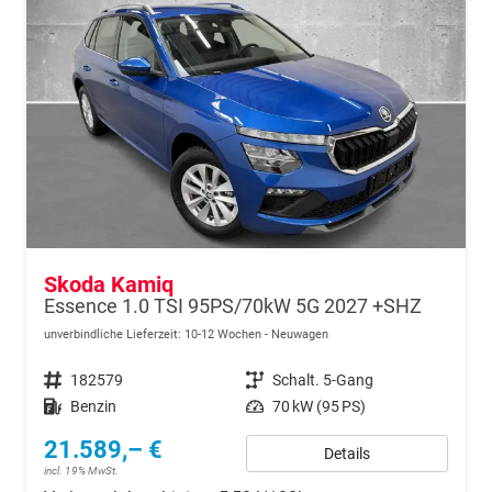
Skoda Kamiq
Essence 1.0 TSI 95PS/70kW 5G 2027 +SHZ
unverbindliche Lieferzeit: 10-12 Wochen
Neuwagen
Fahrzeugnr.
182579
Getriebe
Schalt. 5-Gang
Kraftstoff
Benzin
Leistung
70 kW (95 PS)
21.589,– €
Details
incl. 19% MwSt.