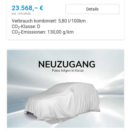
23.568,– €
Details
incl. 19% MwSt.
Verbrauch kombiniert:
5,80 l/100km
CO
-Klasse:
D
2
CO
-Emissionen:
130,00 g/km
2