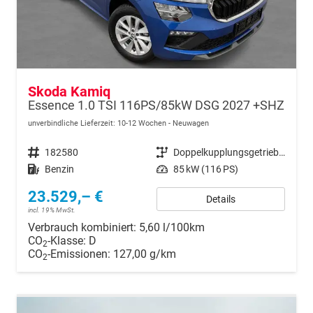
Skoda Kamiq
Essence 1.0 TSI 116PS/85kW DSG 2027 +SHZ
unverbindliche Lieferzeit: 10-12 Wochen
Neuwagen
Fahrzeugnr.
182580
Getriebe
Doppelkupplungsgetriebe (DSG)
Kraftstoff
Benzin
Leistung
85 kW (116 PS)
23.529,– €
Details
incl. 19% MwSt.
Verbrauch kombiniert:
5,60 l/100km
CO
-Klasse:
D
2
CO
-Emissionen:
127,00 g/km
2