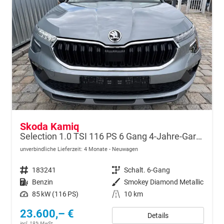
Skoda Kamiq
Selection 1.0 TSI 116 PS 6 Gang 4-Jahre-Garantie-Anhängerkupplung schwenkbar-Kessy-16" Alu-2-Zonen-Climatronic-Tempomat-LED-AppleCarPlay-AndroidAuto-Rückfahrkamera-2xPDC
unverbindliche Lieferzeit:
4 Monate
Neuwagen
Fahrzeugnr.
183241
Getriebe
Schalt. 6-Gang
Kraftstoff
Benzin
Außenfarbe
Smokey Diamond Metallic
Leistung
85 kW (116 PS)
Kilometerstand
10 km
23.600,– €
Details
incl. 19% MwSt.