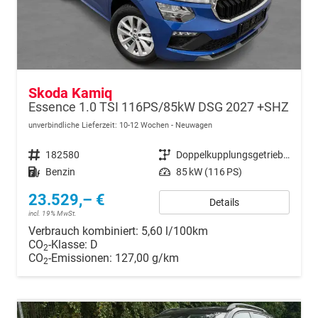
Skoda Kamiq
Essence 1.0 TSI 116PS/85kW DSG 2027 +SHZ
unverbindliche Lieferzeit: 10-12 Wochen
Neuwagen
Fahrzeugnr.
182580
Getriebe
Doppelkupplungsgetriebe (DSG)
Kraftstoff
Benzin
Leistung
85 kW (116 PS)
23.529,– €
Details
incl. 19% MwSt.
Verbrauch kombiniert:
5,60 l/100km
CO
-Klasse:
D
2
CO
-Emissionen:
127,00 g/km
2