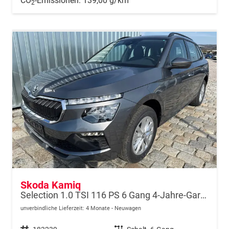
CO
-Emissionen:
139,00 g/km
2
Skoda Kamiq
Selection 1.0 TSI 116 PS 6 Gang 4-Jahre-Garantie-Anhängerkupplung schwenkbar-Kessy-16" Alu-2-Zonen-Climatronic-Tempomat-LED-AppleCarPlay-AndroidAuto-Rückfahrkamera-2xPDC
unverbindliche Lieferzeit:
4 Monate
Neuwagen