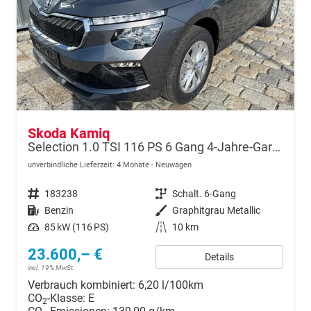
Skoda Kamiq
Selection 1.0 TSI 116 PS 6 Gang 4-Jahre-Garantie-Anhängerkupplung schwenkbar-Kessy-16" Alu-2-Zonen-Climatronic-Tempomat-LED-AppleCarPlay-AndroidAuto-Rückfahrkamera-2xPDC
unverbindliche Lieferzeit:
4 Monate
Neuwagen
Fahrzeugnr.
183238
Getriebe
Schalt. 6-Gang
Kraftstoff
Benzin
Außenfarbe
Graphitgrau Metallic
Leistung
85 kW (116 PS)
Kilometerstand
10 km
23.600,– €
Details
incl. 19% MwSt.
Verbrauch kombiniert:
6,20 l/100km
CO
-Klasse:
E
2