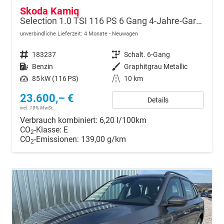
Skoda Kamiq
Selection 1.0 TSI 116 PS 6 Gang 4-Jahre-Garantie-Anhängerkupplung schwenkbar-Kessy-16" Alu-2-Zonen-Climatronic-Tempomat-LED-AppleCarPlay-AndroidAuto-Rückfahrkamera-2xPDC
unverbindliche Lieferzeit:
4 Monate
Neuwagen
Fahrzeugnr.
183237
Getriebe
Schalt. 6-Gang
Kraftstoff
Benzin
Außenfarbe
Graphitgrau Metallic
Leistung
85 kW (116 PS)
Kilometerstand
10 km
23.600,– €
Details
incl. 19% MwSt.
Verbrauch kombiniert:
6,20 l/100km
CO
-Klasse:
E
2
CO
-Emissionen:
139,00 g/km
2