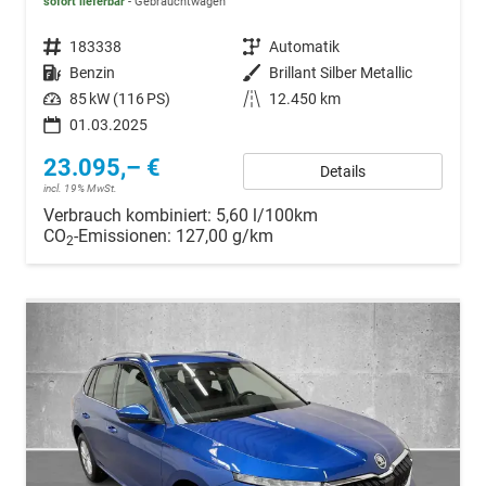
sofort lieferbar
Gebrauchtwagen
Fahrzeugnr.
183338
Getriebe
Automatik
Kraftstoff
Benzin
Außenfarbe
Brillant Silber Metallic
Leistung
85 kW (116 PS)
Kilometerstand
12.450 km
01.03.2025
23.095,– €
Details
incl. 19% MwSt.
Verbrauch kombiniert:
5,60 l/100km
CO
-Emissionen:
127,00 g/km
2