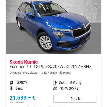
Skoda Kamiq
Essence 1.0 TSI 95PS/70kW 5G 2027 +SHZ
unverbindliche Lieferzeit: 10-12 Wochen
Neuwagen
Fahrzeugnr.
182579
Getriebe
Schalt. 5-Gang
Kraftstoff
Benzin
Leistung
70 kW (95 PS)
21.589,– €
Details
incl. 19% MwSt.