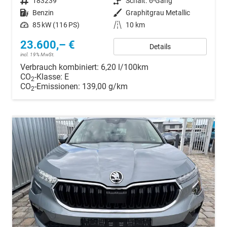
Fahrzeugnr.
183239
Getriebe
Schalt. 6-Gang
Kraftstoff
Benzin
Außenfarbe
Graphitgrau Metallic
Leistung
85 kW (116 PS)
Kilometerstand
10 km
23.600,– €
Details
incl. 19% MwSt.
Verbrauch kombiniert:
6,20 l/100km
CO
-Klasse:
E
2
CO
-Emissionen:
139,00 g/km
2