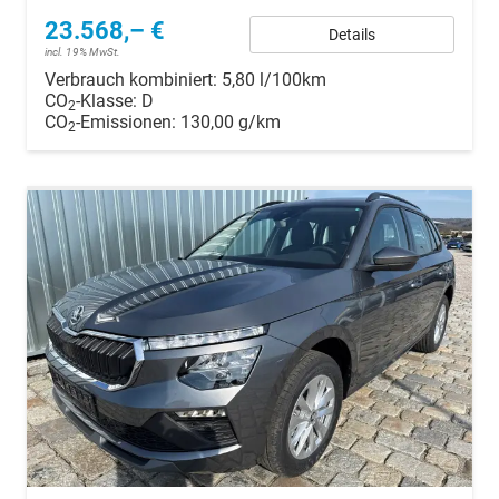
23.568,– €
Details
incl. 19% MwSt.
Verbrauch kombiniert:
5,80 l/100km
CO
-Klasse:
D
2
CO
-Emissionen:
130,00 g/km
2