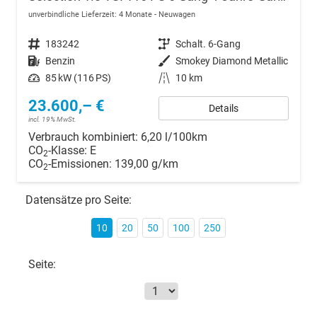
unverbindliche Lieferzeit:
4 Monate
Neuwagen
Fahrzeugnr.
183242
Getriebe
Schalt. 6-Gang
Kraftstoff
Benzin
Außenfarbe
Smokey Diamond Metallic
Leistung
85 kW (116 PS)
Kilometerstand
10 km
23.600,– €
Details
incl. 19% MwSt.
Verbrauch kombiniert:
6,20 l/100km
CO
-Klasse:
E
2
CO
-Emissionen:
139,00 g/km
2
Datensätze pro Seite:
10
20
50
100
250
Seite: