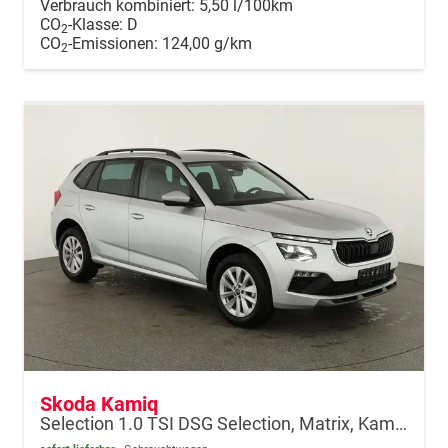
Verbrauch kombiniert:
5,50 l/100km
CO
-Klasse:
D
2
CO
-Emissionen:
124,00 g/km
2
Skoda Kamiq
Selection 1.0 TSI DSG Selection, Matrix, Kamera, Winter, 16-Zoll, 4-J Garantie