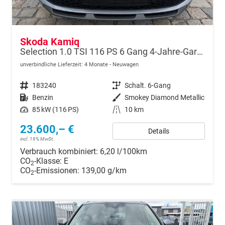
Skoda Kamiq
Selection 1.0 TSI 116 PS 6 Gang 4-Jahre-Garantie-Anhängerkupplung schwenkbar-Kessy-16" Alu-2-Zonen-Climatronic-Tempomat-LED-AppleCarPlay-AndroidAuto-Rückfahrkamera-2xPDC
unverbindliche Lieferzeit:
4 Monate
Neuwagen
Fahrzeugnr.
183240
Getriebe
Schalt. 6-Gang
Kraftstoff
Benzin
Außenfarbe
Smokey Diamond Metallic
Leistung
85 kW (116 PS)
Kilometerstand
10 km
23.600,– €
Details
incl. 19% MwSt.
Verbrauch kombiniert:
6,20 l/100km
CO
-Klasse:
E
2
CO
-Emissionen:
139,00 g/km
2