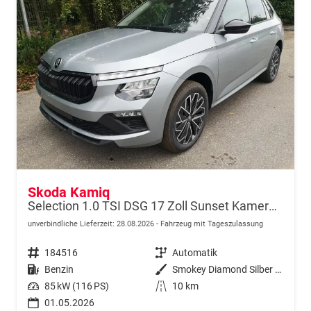
Skoda Kamiq
Selection 1.0 TSI DSG 17 Zoll Sunset Kamera PDC v+h
unverbindliche Lieferzeit:
28.08.2026
Fahrzeug mit Tageszulassung
Fahrzeugnr.
184516
Getriebe
Automatik
Kraftstoff
Benzin
Außenfarbe
Smokey Diamond Silber Metallic
Leistung
85 kW (116 PS)
Kilometerstand
10 km
01.05.2026