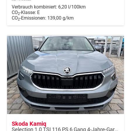
Verbrauch kombiniert:
6,20 l/100km
CO
-Klasse:
E
2
CO
-Emissionen:
139,00 g/km
2
Skoda Kamiq
Selection 1.0 TSI 116 PS 6 Gang 4-Jahre-Garantie-Anhängerkupplung schwenkbar-Kessy-16" Alu-2-Zonen-Climatronic-Tempomat-LED-AppleCarPlay-AndroidAuto-Rückfahrkamera-2xPDC