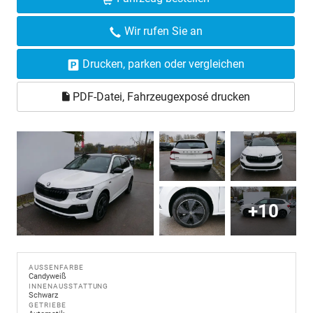
Wir rufen Sie an
Drucken, parken oder vergleichen
PDF-Datei, Fahrzeugexposé drucken
+10
AUSSENFARBE
Candyweiß
INNENAUSSTATTUNG
Schwarz
GETRIEBE