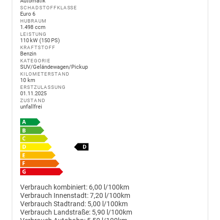
Automatik
SCHADSTOFFKLASSE
Euro 6
HUBRAUM
1.498 ccm
LEISTUNG
110 kW (150 PS)
KRAFTSTOFF
Benzin
KATEGORIE
SUV/Geländewagen/Pickup
KILOMETERSTAND
10 km
ERSTZULASSUNG
01.11.2025
ZUSTAND
unfallfrei
Verbrauch kombiniert:
6,00 l/100km
Verbrauch Innenstadt:
7,20 l/100km
Verbrauch Stadtrand:
5,00 l/100km
Verbrauch Landstraße:
5,90 l/100km