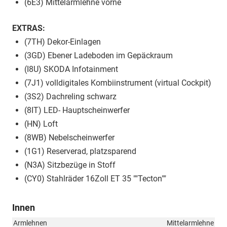
(6E3) Mittelarmlehne vorne
EXTRAS:
(7TH) Dekor-Einlagen
(3GD) Ebener Ladeboden im Gepäckraum
(I8U) SKODA Infotainment
(7J1) volldigitales Kombiinstrument (virtual Cockpit)
(3S2) Dachreling schwarz
(8IT) LED- Hauptscheinwerfer
(HN) Loft
(8WB) Nebelscheinwerfer
(1G1) Reserverad, platzsparend
(N3A) Sitzbezüge in Stoff
(CY0) Stahlräder 16Zoll ET 35 ""Tecton""
Innen
Armlehnen
Mittelarmlehne