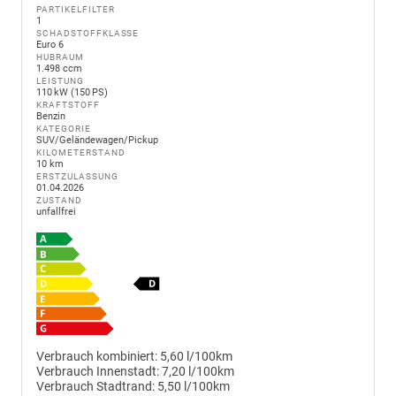
PARTIKELFILTER
1
SCHADSTOFFKLASSE
Euro 6
HUBRAUM
1.498 ccm
LEISTUNG
110 kW (150 PS)
KRAFTSTOFF
Benzin
KATEGORIE
SUV/Geländewagen/Pickup
KILOMETERSTAND
10 km
ERSTZULASSUNG
01.04.2026
ZUSTAND
unfallfrei
Verbrauch kombiniert:
5,60 l/100km
Verbrauch Innenstadt:
7,20 l/100km
Verbrauch Stadtrand:
5,50 l/100km