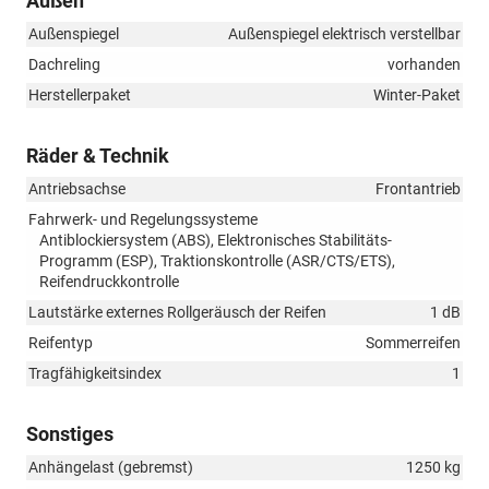
Außen
Außenspiegel
Außenspiegel elektrisch verstellbar
Dachreling
vorhanden
Herstellerpaket
Winter-Paket
Räder & Technik
Antriebsachse
Frontantrieb
Fahrwerk- und Regelungssysteme
Antiblockiersystem (ABS), Elektronisches Stabilitäts-
Programm (ESP), Traktionskontrolle (ASR/CTS/ETS),
Reifendruckkontrolle
Lautstärke externes Rollgeräusch der Reifen
1 dB
Reifentyp
Sommerreifen
Tragfähigkeitsindex
1
Sonstiges
Anhängelast (gebremst)
1250 kg