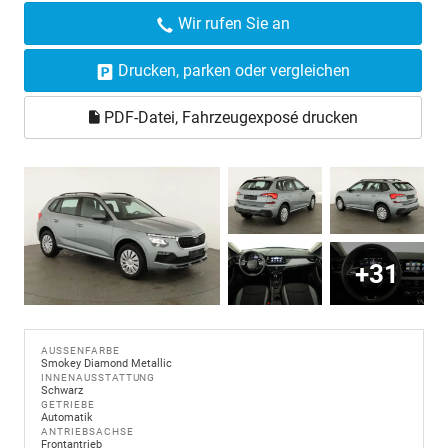
Wir rufen Sie an
Drucken, parken oder vergleichen
PDF-Datei, Fahrzeugexposé drucken
+31
AUSSENFARBE
Smokey Diamond Metallic
INNENAUSSTATTUNG
Schwarz
GETRIEBE
Automatik
ANTRIEBSACHSE
Frontantrieb