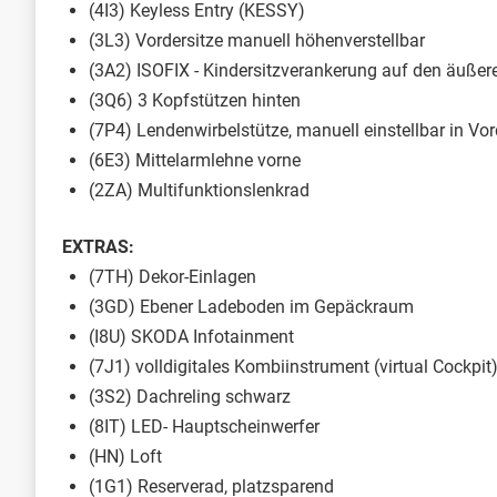
(4I3) Keyless Entry (KESSY)
(3L3) Vordersitze manuell höhenverstellbar
(3A2) ISOFIX - Kindersitzverankerung auf den äußer
(3Q6) 3 Kopfstützen hinten
(7P4) Lendenwirbelstütze, manuell einstellbar in Vor
(6E3) Mittelarmlehne vorne
(2ZA) Multifunktionslenkrad
EXTRAS:
(7TH) Dekor-Einlagen
(3GD) Ebener Ladeboden im Gepäckraum
(I8U) SKODA Infotainment
(7J1) volldigitales Kombiinstrument (virtual Cockpit
(3S2) Dachreling schwarz
(8IT) LED- Hauptscheinwerfer
(HN) Loft
(1G1) Reserverad, platzsparend