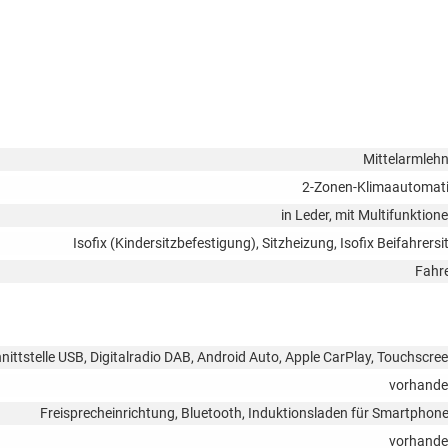
Mittelarmleh
2-Zonen-Klimaautomat
in Leder, mit Multifunktion
Isofix (Kindersitzbefestigung), Sitzheizung, Isofix Beifahrersi
Fahr
nittstelle USB, Digitalradio DAB, Android Auto, Apple CarPlay, Touchscre
vorhand
Freisprecheinrichtung, Bluetooth, Induktionsladen für Smartphon
vorhand