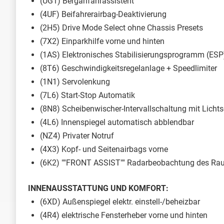
(UG1) Berganfahrassistent
(4UF) Beifahrerairbag-Deaktivierung
(2H5) Drive Mode Select ohne Chassis Presets
(7X2) Einparkhilfe vorne und hinten
(1AS) Elektronisches Stabilisierungsprogramm (ESP
(8T6) Geschwindigkeitsregelanlage + Speedlimiter
(1N1) Servolenkung
(7L6) Start-Stop Automatik
(8N8) Scheibenwischer-Intervallschaltung mit Licht
(4L6) Innenspiegel automatisch abblendbar
(NZ4) Privater Notruf
(4X3) Kopf- und Seitenairbags vorne
(6K2) ""FRONT ASSIST"" Radarbeobachtung des Raums
INNENAUSSTATTUNG UND KOMFORT:
(6XD) Außenspiegel elektr. einstell-/beheizbar
(4R4) elektrische Fensterheber vorne und hinten