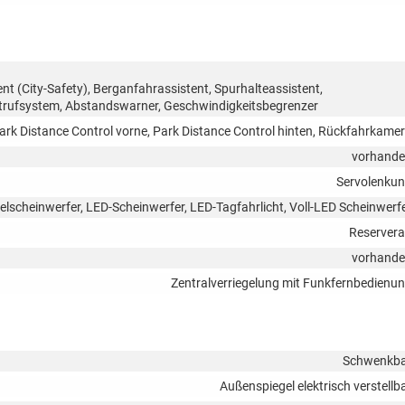
 (City-Safety), Berganfahrassistent, Spurhalteassistent,
trufsystem, Abstandswarner, Geschwindigkeitsbegrenzer
ark Distance Control vorne, Park Distance Control hinten, Rückfahrkame
vorhand
Servolenku
elscheinwerfer, LED-Scheinwerfer, LED-Tagfahrlicht, Voll-LED Scheinwerf
Reserver
vorhand
Zentralverriegelung mit Funkfernbedienu
Schwenkb
Außenspiegel elektrisch verstellb