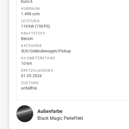
Euro 6
HUBRAUM
1.498 ccm
LEISTUNG
110 kW (150 PS)
KRAFTSTOFF
Benzin
KATEGORIE
SUV/Geländewagen/Pickup
KILOMETERSTAND
10 km
ERSTZULASSUNG
01.05.2026
ZUSTAND
unfallfrei
Außenfarbe
Black Magic Perleffekt