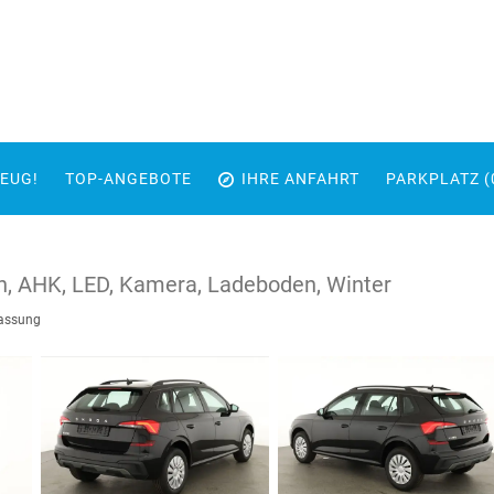
EUG!
TOP-ANGEBOTE
IHRE ANFAHRT
PARKPLATZ (
on, AHK, LED, Kamera, Ladeboden, Winter
lassung