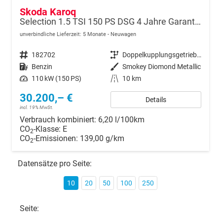
Skoda Karoq
Selection 1.5 TSI 150 PS DSG 4 Jahre Garantie-Anhängerkupplung-Keyless Start-AppleCarPlay-AndroidAuto-Sunset-Tempomat-2-Zonen-Klima-16''Alu
unverbindliche Lieferzeit:
5 Monate
Neuwagen
Fahrzeugnr.
182702
Getriebe
Doppelkupplungsgetriebe (DSG)
Kraftstoff
Benzin
Außenfarbe
Smokey Diomond Metallic
Leistung
110 kW (150 PS)
Kilometerstand
10 km
30.200,– €
Details
incl. 19% MwSt.
Verbrauch kombiniert:
6,20 l/100km
CO
-Klasse:
E
2
CO
-Emissionen:
139,00 g/km
2
Datensätze pro Seite:
10
20
50
100
250
Seite: