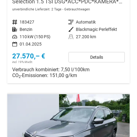
Selection 1.5 TSI DSG*ACC*PDC*KAMERA*TEMPOMAT*LED*SMARTLINK*KLIMA*RADIO*17-ZOLL
unverbindliche Lieferzeit:
2 Tage
Gebrauchtwagen
Fahrzeugnr.
183427
Getriebe
Automatik
Kraftstoff
Benzin
Außenfarbe
Blackmagic Perleffekt
Leistung
110 kW (150 PS)
Kilometerstand
27.200 km
01.04.2025
27.570,– €
Details
incl. 19% MwSt.
Verbrauch kombiniert:
7,50 l/100km
CO
-Emissionen:
151,00 g/km
2