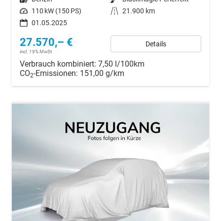
Leistung
110 kW (150 PS)
Kilometerstand
21.900 km
01.05.2025
27.570,– €
Details
incl. 19% MwSt.
Verbrauch kombiniert:
7,50 l/100km
CO
-Emissionen:
151,00 g/km
2