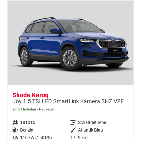
Skoda Karoq
Joy 1.5 TSI LED SmartLink Kamera SHZ VZE
sofort lieferbar
Neuwagen
Fahrzeugnr.
181015
Getriebe
Schaltgetriebe
Kraftstoff
Benzin
Außenfarbe
Atlantik Blau
Leistung
110 kW (150 PS)
Kilometerstand
9 km