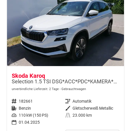
Skoda Karoq
Selection 1.5 TSI DSG*ACC*PDC*KAMERA*TEMPOMAT*LED*SMARTLINK*KLIMA*RADIO*17-ZOLL
unverbindliche Lieferzeit:
2 Tage
Gebrauchtwagen
Fahrzeugnr.
182661
Getriebe
Automatik
Kraftstoff
Benzin
Außenfarbe
Gletscherweiß Metallic
Leistung
110 kW (150 PS)
Kilometerstand
23.000 km
01.04.2025