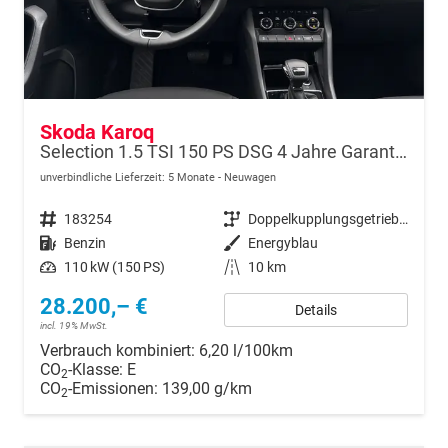
Skoda Karoq
Selection 1.5 TSI 150 PS DSG 4 Jahre Garantie-Keyless Start-AppleCarPlay-AndroidAuto-Sunset-Tempomat-2-Zonen-Klima-16''Alu
unverbindliche Lieferzeit:
5 Monate
Neuwagen
Fahrzeugnr.
183254
Getriebe
Doppelkupplungsgetriebe (DSG)
Kraftstoff
Benzin
Außenfarbe
Energyblau
Leistung
110 kW (150 PS)
Kilometerstand
10 km
28.200,– €
Details
incl. 19% MwSt.
Verbrauch kombiniert:
6,20 l/100km
CO
-Klasse:
E
2
CO
-Emissionen:
139,00 g/km
2