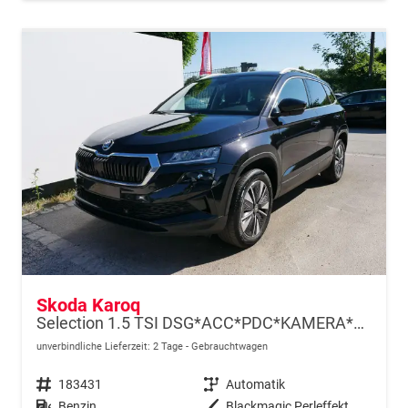
Skoda Karoq
Selection 1.5 TSI DSG*ACC*PDC*KAMERA*TEMPOMAT*LED*SMARTLINK*KLIMA*RADIO*17-ZOLL
unverbindliche Lieferzeit:
2 Tage
Gebrauchtwagen
Fahrzeugnr.
183431
Getriebe
Automatik
Kraftstoff
Benzin
Außenfarbe
Blackmagic Perleffekt