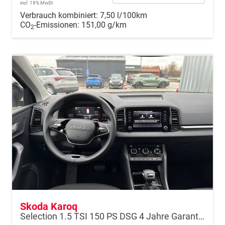
incl. 19% MwSt.
Verbrauch kombiniert:
7,50 l/100km
CO
-Emissionen:
151,00 g/km
2
Skoda Karoq
Selection 1.5 TSI 150 PS DSG 4 Jahre Garantie-Keyless Start-AppleCarPlay-AndroidAuto-Sunset-Tempomat-2-Zonen-Klima-16''Alu