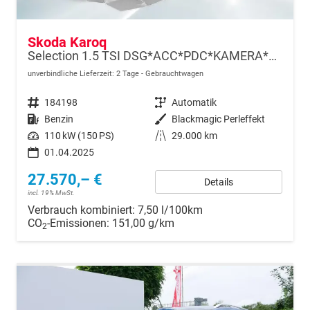
Skoda Karoq
Selection 1.5 TSI DSG*ACC*PDC*KAMERA*TEMPOMAT*LED*SMARTLINK*KLIMA*RADIO*17-ZOLL
unverbindliche Lieferzeit:
2 Tage
Gebrauchtwagen
Fahrzeugnr.
184198
Getriebe
Automatik
Kraftstoff
Benzin
Außenfarbe
Blackmagic Perleffekt
Leistung
110 kW (150 PS)
Kilometerstand
29.000 km
01.04.2025
27.570,– €
Details
incl. 19% MwSt.
Verbrauch kombiniert:
7,50 l/100km
CO
-Emissionen:
151,00 g/km
2