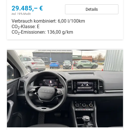
29.485,– €
Details
incl. 19% MwSt.
Verbrauch kombiniert:
6,00 l/100km
CO
-Klasse:
E
2
CO
-Emissionen:
136,00 g/km
2