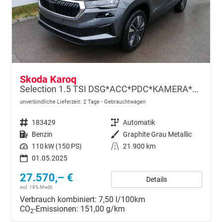
Skoda Karoq
Selection 1.5 TSI DSG*ACC*PDC*KAMERA*TEMPOMAT*LED*SMARTLINK*KLIMA*RADIO*17-ZOLL
unverbindliche Lieferzeit:
2 Tage
Gebrauchtwagen
Fahrzeugnr.
183429
Getriebe
Automatik
Kraftstoff
Benzin
Außenfarbe
Graphite Grau Metallic
Leistung
110 kW (150 PS)
Kilometerstand
21.900 km
01.05.2025
27.570,– €
Details
incl. 19% MwSt.
Verbrauch kombiniert:
7,50 l/100km
CO
-Emissionen:
151,00 g/km
2