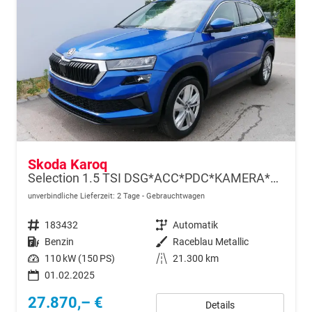
Skoda Karoq
Selection 1.5 TSI DSG*ACC*PDC*KAMERA*TEMPOMAT*LED*SMARTLINK*KLIMA*RADIO*17-ZOLL
unverbindliche Lieferzeit:
2 Tage
Gebrauchtwagen
Fahrzeugnr.
183432
Getriebe
Automatik
Kraftstoff
Benzin
Außenfarbe
Raceblau Metallic
Leistung
110 kW (150 PS)
Kilometerstand
21.300 km
01.02.2025
27.870,– €
Details