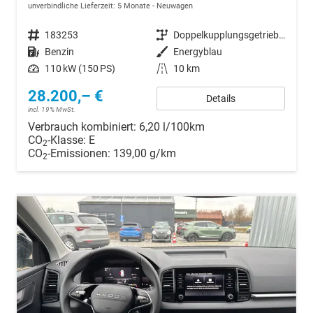
unverbindliche Lieferzeit:
5 Monate
Neuwagen
Fahrzeugnr.
183253
Getriebe
Doppelkupplungsgetriebe (DSG)
Kraftstoff
Benzin
Außenfarbe
Energyblau
Leistung
110 kW (150 PS)
Kilometerstand
10 km
28.200,– €
Details
incl. 19% MwSt.
Verbrauch kombiniert:
6,20 l/100km
CO
-Klasse:
E
2
CO
-Emissionen:
139,00 g/km
2