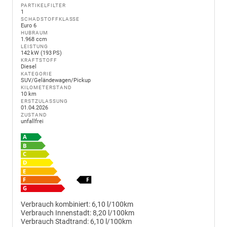
PARTIKELFILTER
1
SCHADSTOFFKLASSE
Euro 6
HUBRAUM
1.968 ccm
LEISTUNG
142 kW (193 PS)
KRAFTSTOFF
Diesel
KATEGORIE
SUV/Geländewagen/Pickup
KILOMETERSTAND
10 km
ERSTZULASSUNG
01.04.2026
ZUSTAND
unfallfrei
Verbrauch kombiniert:
6,10 l/100km
Verbrauch Innenstadt:
8,20 l/100km
Verbrauch Stadtrand:
6,10 l/100km