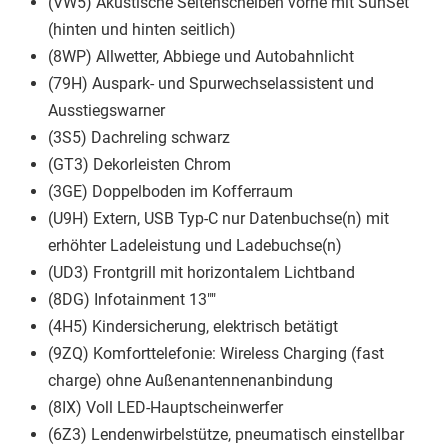
(VW5) Akustische Seitenscheiben vorne mit SunSet
(hinten und hinten seitlich)
(8WP) Allwetter, Abbiege und Autobahnlicht
(79H) Auspark- und Spurwechselassistent und
Ausstiegswarner
(3S5) Dachreling schwarz
(GT3) Dekorleisten Chrom
(3GE) Doppelboden im Kofferraum
(U9H) Extern, USB Typ-C nur Datenbuchse(n) mit
erhöhter Ladeleistung und Ladebuchse(n)
(UD3) Frontgrill mit horizontalem Lichtband
(8DG) Infotainment 13""
(4H5) Kindersicherung, elektrisch betätigt
(9ZQ) Komforttelefonie: Wireless Charging (fast
charge) ohne Außenantennenanbindung
(8IX) Voll LED-Hauptscheinwerfer
(6Z3) Lendenwirbelstütze, pneumatisch einstellbar