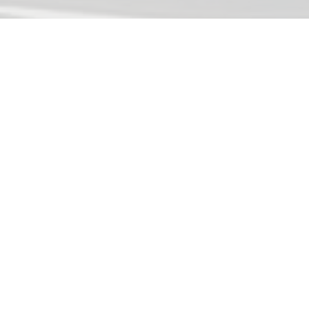
Hauptstraße 43
D-84155 Bodenkirchen
Öffnungszeiten
Montag bis Freitag
09:00-17:30 Uhr