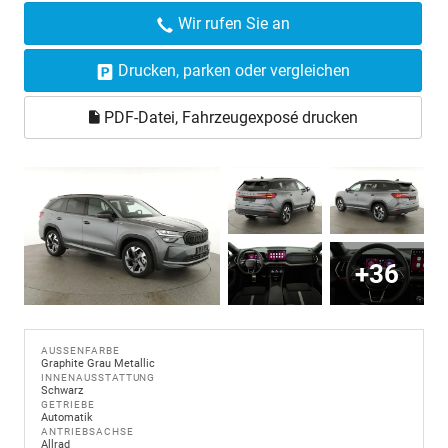
Wir rufen Sie an
Drucken, parken oder vergleichen
PDF-Datei, Fahrzeugexposé drucken
+36
AUSSENFARBE
Graphite Grau Metallic
INNENAUSSTATTUNG
Schwarz
GETRIEBE
Automatik
ANTRIEBSACHSE
Allrad