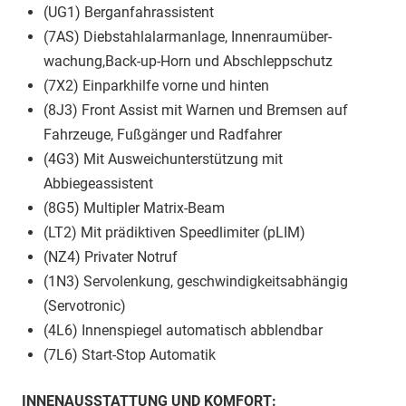
(UG1) Berganfahrassistent
(7AS) Diebstahlalarmanlage, Innenraumüber-
wachung,Back-up-Horn und Abschleppschutz
(7X2) Einparkhilfe vorne und hinten
(8J3) Front Assist mit Warnen und Bremsen auf
Fahrzeuge, Fußgänger und Radfahrer
(4G3) Mit Ausweichunterstützung mit
Abbiegeassistent
(8G5) Multipler Matrix-Beam
(LT2) Mit prädiktiven Speedlimiter (pLIM)
(NZ4) Privater Notruf
(1N3) Servolenkung, geschwindigkeitsabhängig
(Servotronic)
(4L6) Innenspiegel automatisch abblendbar
(7L6) Start-Stop Automatik
INNENAUSSTATTUNG UND KOMFORT: