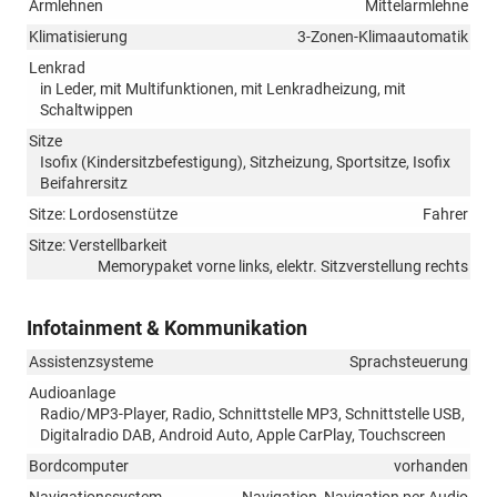
Armlehnen
Mittelarmlehne
Klimatisierung
3-Zonen-Klimaautomatik
Lenkrad
in Leder, mit Multifunktionen, mit Lenkradheizung, mit
Schaltwippen
Sitze
Isofix (Kindersitzbefestigung), Sitzheizung, Sportsitze, Isofix
Beifahrersitz
Sitze: Lordosenstütze
Fahrer
Sitze: Verstellbarkeit
Memorypaket vorne links, elektr. Sitzverstellung rechts
Infotainment & Kommunikation
Assistenzsysteme
Sprachsteuerung
Audioanlage
Radio/MP3-Player, Radio, Schnittstelle MP3, Schnittstelle USB,
Digitalradio DAB, Android Auto, Apple CarPlay, Touchscreen
Bordcomputer
vorhanden
Navigationssystem
Navigation, Navigation per Audio