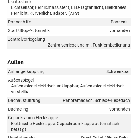
Lichttechnik
Lichtsensor, Fernlichtassistent, LED-Tagfahrlicht, Blendfreies
Fernlicht, Kurvenlicht, adaptiv (AFS)
Pannenhilfe
Pannenkit
Start/Stop-Automatik
vorhanden
Zentralverriegelung
Zentralverriegelung mit Funkfernbedienung
Außen
Anhängerkupplung
Schwenkbar
Außenspiegel
Außenspiegel elektrisch anklappbar, Außenspiegel elektrisch
verstellbar
Dachausführung
Panoramadach, Schiebe-Hebedach
Dachreling
vorhanden
Gepäckraum-/Heckklappe
Elektrische Heckklappe, Gepäckraumklappe automatisch
betätigt
Herstellerpaket
Sport-Paket, Winter-Paket