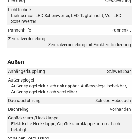
Lenkung
Servolenkung
Lichttechnik
Lichtsensor, LED-Scheinwerfer, LED-Tagfahrlicht, Voll-LED
Scheinwerfer
Pannenhilfe
Pannenkit
Zentralverriegelung
Zentralverriegelung mit Funkfernbedienung
Außen
Anhängerkupplung
Schwenkbar
Außenspiegel
Außenspiegel elektrisch anklappbar, Außenspiegel beheizbar,
Außenspiegel elektrisch verstellbar
Dachausführung
Schiebe-Hebedach
Dachreling
vorhanden
Gepäckraum-/Heckklappe
Elektrische Heckklappe, Gepäckraumklappe automatisch
betätigt
Scheiben, Verglasung