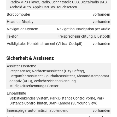
Radio/MP3-Player, Radio, Schnittstelle USB, Digitalradio DAB,
Android Auto, Apple CarPlay, Touchscreen
Bordcomputer
vorhanden
Head-up-Display
vorhanden
Navigationssystem
Navigation, Navigation per Audio
Telefon
Freisprecheinrichtung, Bluetooth
Volldigitales Kombiinstrument (Virtual Cockpit)
vorhanden
Sicherheit & Assistenz
Assistenzsysteme
Regensensor, Notbremsassistent (City-Safety),
Berganfahrassistent, Spurhalteassistent, Abstandstempomat
adaptiv (ACC), Verkehrzeichenerkennung,
Müdigkeitserkennungs-Sensor
Einparkhilfe
Selbstlenkendes System, Park Distance Control vorne, Park
Distance Control hinten, 360°-Kamera (Surround View)
Innenspiegel automatisch abblendend
vorhanden