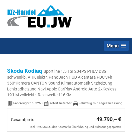
Menü
Skoda Kodiaq
Sportline 1.5 TSI 204PS PHEV DSG
schwenkb. AHK elektr. PanoDach HUD Alcantara PDC v+h
360°Kamera CANTON Sound Klimaautomatik Sitzheizung
Lenkradheizung Navi Apple CarPlay Android Auto 2xKeyless
19"LM vollelektr. Reichweite 116KM
Fahrzeugnr.:
183263
sofort lieferbar
Fahrzeug mit Tageszulassung
49.790,– €
Gesamtpreis
incl. 19% MwSt., den Kosten für Überführung und Zulassungspapieren