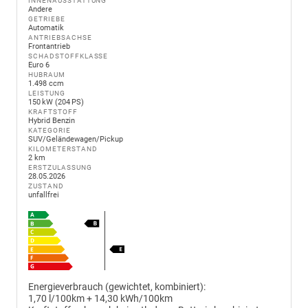
INNENAUSSTATTUNG
Andere
GETRIEBE
Automatik
ANTRIEBSACHSE
Frontantrieb
SCHADSTOFFKLASSE
Euro 6
HUBRAUM
1.498 ccm
LEISTUNG
150 kW (204 PS)
KRAFTSTOFF
Hybrid Benzin
KATEGORIE
SUV/Geländewagen/Pickup
KILOMETERSTAND
2 km
ERSTZULASSUNG
28.05.2026
ZUSTAND
unfallfrei
Energieverbrauch (gewichtet, kombiniert):
1,70 l/100km + 14,30 kWh/100km