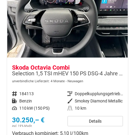
Skoda Octavia Combi
Selection 1,5 TSI mHEV 150 PS DSG-4 Jahre Garantie-Anhängerkupplung schwenkbar-PDC vorne und hinten-Sitzheizung-Smart Link
unverbindliche Lieferzeit:
4 Monate
Neuwagen
Fahrzeugnr.
184113
Getriebe
Doppelkupplungsgetriebe (DSG)
Kraftstoff
Benzin
Außenfarbe
Smokey Diamond Metallic
Leistung
110 kW (150 PS)
Kilometerstand
10 km
30.250,– €
Details
incl. 19% MwSt.
Verbrauch kombiniert:
5,10 l/100km