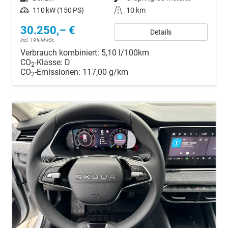
Leistung
110 kW (150 PS)
Kilometerstand
10 km
30.250,– €
Details
incl. 19% MwSt.
Verbrauch kombiniert:
5,10 l/100km
CO
-Klasse:
D
2
CO
-Emissionen:
117,00 g/km
2