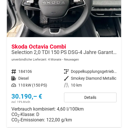
Skoda Octavia Combi
Selection 2,0 TDI 150 PS DSG-4 Jahre Garantie-PDC vorne und hinten-Sitzheizung-Smart Link
unverbindliche Lieferzeit:
4 Monate
Neuwagen
Fahrzeugnr.
184106
Getriebe
Doppelkupplungsgetriebe (DSG)
Kraftstoff
Diesel
Außenfarbe
Smokey Diamond Metallic
Leistung
110 kW (150 PS)
Kilometerstand
10 km
30.190,– €
Details
incl. 19% MwSt.
Verbrauch kombiniert:
4,60 l/100km
CO
-Klasse:
D
2
CO
-Emissionen:
122,00 g/km
2