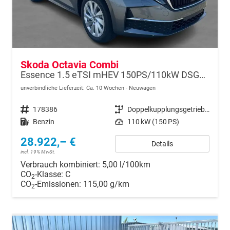
Skoda Octavia Combi
Essence 1.5 eTSI mHEV 150PS/110kW DSG7 2026
unverbindliche Lieferzeit: Ca. 10 Wochen
Neuwagen
Fahrzeugnr.
178386
Getriebe
Doppelkupplungsgetriebe (DSG)
Kraftstoff
Benzin
Leistung
110 kW (150 PS)
28.922,– €
Details
incl. 19% MwSt.
Verbrauch kombiniert:
5,00 l/100km
CO
-Klasse:
C
2
CO
-Emissionen:
115,00 g/km
2