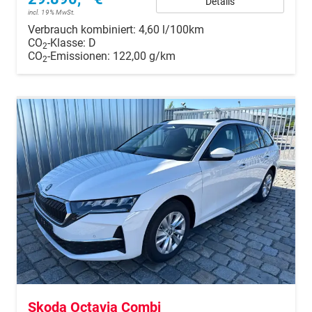
Details
incl. 19% MwSt.
Verbrauch kombiniert:
4,60 l/100km
CO
-Klasse:
D
2
CO
-Emissionen:
122,00 g/km
2
Skoda Octavia Combi