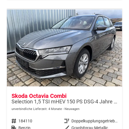
Skoda Octavia Combi
Selection 1,5 TSI mHEV 150 PS DSG-4 Jahre Garantie-Anhängerkupplung schwenkbar-PDC vorne und hinten-Sitzheizung-Smart Link
unverbindliche Lieferzeit:
4 Monate
Neuwagen
Fahrzeugnr.
184110
Getriebe
Doppelkupplungsgetriebe (DSG)
Kraftstoff
Benzin
Außenfarbe
Graphitgrau Metallic