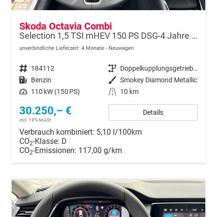
Skoda Octavia Combi
Selection 1,5 TSI mHEV 150 PS DSG-4 Jahre Garantie-Anhängerkupplung schwenkbar-PDC vorne und hinten-Sitzheizung-Smart Link
unverbindliche Lieferzeit:
4 Monate
Neuwagen
Fahrzeugnr.
184112
Getriebe
Doppelkupplungsgetriebe (DSG)
Kraftstoff
Benzin
Außenfarbe
Smokey Diamond Metallic
Leistung
110 kW (150 PS)
Kilometerstand
10 km
30.250,– €
Details
incl. 19% MwSt.
Verbrauch kombiniert:
5,10 l/100km
CO
-Klasse:
D
2
CO
-Emissionen:
117,00 g/km
2