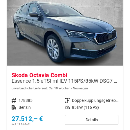
Skoda Octavia Combi
Essence 1.5 eTSI mHEV 115PS/85kW DSG7 2026
unverbindliche Lieferzeit: Ca. 10 Wochen
Neuwagen
Fahrzeugnr.
178385
Getriebe
Doppelkupplungsgetriebe (DSG)
Kraftstoff
Benzin
Leistung
85 kW (116 PS)
27.512,– €
Details
incl. 19% MwSt.