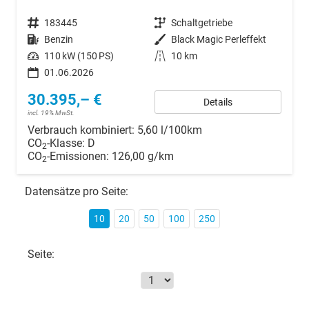
Fahrzeugnr.
183445
Getriebe
Schaltgetriebe
Kraftstoff
Benzin
Außenfarbe
Black Magic Perleffekt
Leistung
110 kW (150 PS)
Kilometerstand
10 km
01.06.2026
30.395,– €
Details
incl. 19% MwSt.
Verbrauch kombiniert:
5,60 l/100km
CO
-Klasse:
D
2
CO
-Emissionen:
126,00 g/km
2
Datensätze pro Seite:
10
20
50
100
250
Seite: