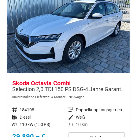
Skoda Octavia Combi
Selection 2,0 TDI 150 PS DSG-4 Jahre Garantie-PDC vorne und hinten-Sitzheizung-Smart Link
unverbindliche Lieferzeit:
4 Monate
Neuwagen
Fahrzeugnr.
184108
Getriebe
Doppelkupplungsgetriebe (DSG)
Kraftstoff
Diesel
Außenfarbe
Weiß
Leistung
110 kW (150 PS)
Kilometerstand
10 km
29.890,– €