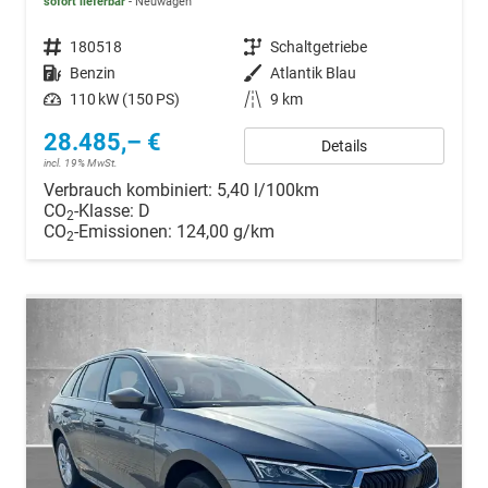
sofort lieferbar
Neuwagen
Fahrzeugnr.
180518
Getriebe
Schaltgetriebe
Kraftstoff
Benzin
Außenfarbe
Atlantik Blau
Leistung
110 kW (150 PS)
Kilometerstand
9 km
28.485,– €
Details
incl. 19% MwSt.
Verbrauch kombiniert:
5,40 l/100km
CO
-Klasse:
D
2
CO
-Emissionen:
124,00 g/km
2