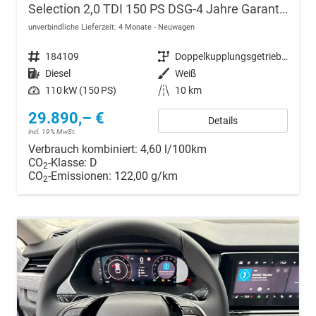
Selection 2,0 TDI 150 PS DSG-4 Jahre Garantie-PDC vorne und hinten-Sitzheizung-Smart Link
unverbindliche Lieferzeit:
4 Monate
Neuwagen
Fahrzeugnr.
184109
Getriebe
Doppelkupplungsgetriebe (DSG)
Kraftstoff
Diesel
Außenfarbe
Weiß
Leistung
110 kW (150 PS)
Kilometerstand
10 km
29.890,– €
Details
incl. 19% MwSt.
Verbrauch kombiniert:
4,60 l/100km
CO
-Klasse:
D
2
CO
-Emissionen:
122,00 g/km
2