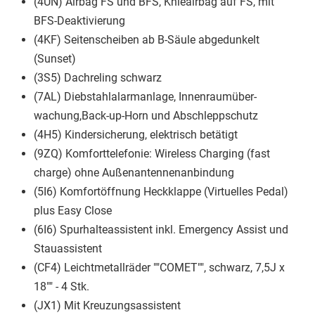
(4UN) Airbag FS und BFS, Knieairbag auf FS, mit
BFS-Deaktivierung
(4KF) Seitenscheiben ab B-Säule abgedunkelt
(Sunset)
(3S5) Dachreling schwarz
(7AL) Diebstahlalarmanlage, Innenraumüber-
wachung,Back-up-Horn und Abschleppschutz
(4H5) Kindersicherung, elektrisch betätigt
(9ZQ) Komforttelefonie: Wireless Charging (fast
charge) ohne Außenantennenanbindung
(5I6) Komfortöffnung Heckklappe (Virtuelles Pedal)
plus Easy Close
(6I6) Spurhalteassistent inkl. Emergency Assist und
Stauassistent
(CF4) Leichtmetallräder ""COMET"", schwarz, 7,5J x
18"" - 4 Stk.
(JX1) Mit Kreuzungsassistent