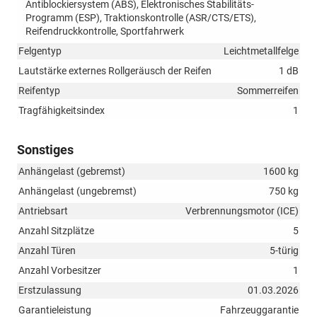
Antiblockiersystem (ABS), Elektronisches Stabilitäts-
Programm (ESP), Traktionskontrolle (ASR/CTS/ETS),
Reifendruckkontrolle, Sportfahrwerk
Felgentyp
Leichtmetallfelge
Lautstärke externes Rollgeräusch der Reifen
1 dB
Reifentyp
Sommerreifen
Tragfähigkeitsindex
1
Sonstiges
Anhängelast (gebremst)
1600 kg
Anhängelast (ungebremst)
750 kg
Antriebsart
Verbrennungsmotor (ICE)
Anzahl Sitzplätze
5
Anzahl Türen
5-türig
Anzahl Vorbesitzer
1
Erstzulassung
01.03.2026
Garantieleistung
Fahrzeuggarantie