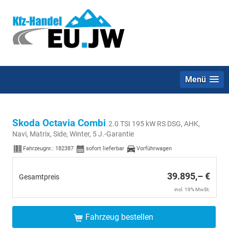
Menü
Skoda Octavia Combi
2.0 TSI 195 kW RS DSG, AHK,
Navi, Matrix, Side, Winter, 5 J.-Garantie
Fahrzeugnr.:
182387
sofort lieferbar
Vorführwagen
39.895,– €
Gesamtpreis
incl. 19% MwSt.
Fahrzeug bestellen