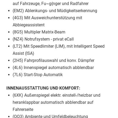
auf Fahrzeuge, Fu~g{nger und Radfahrer
(EM2) Ablenkungs- und Müdigkeitserkennung
(4G3) Mit Ausweichunterstützung mit
Abbiegeassistent
(8G5) Multipler Matrix-Beam
(NZ4) Notrufsystem - privat eCall
(LT2) Mit Speedlimiter (LIM), mit Intelligent Speed
Assist (ISA)
(2H5) Fahrprofilauswahl und konv. Dämpfer
(4L6) Innenspiegel automatisch abblendbar
(7L6) Start-Stop Automatik
INNENAUSSTATTUNG UND KOMFORT:
(6XK) Außenspiegel elektr. einstell-/heizbar und
heranklappbar automatisch abblendbar auf
Fahrerseite
(QQ3) Ambiente und Umfeldbeleuchtung