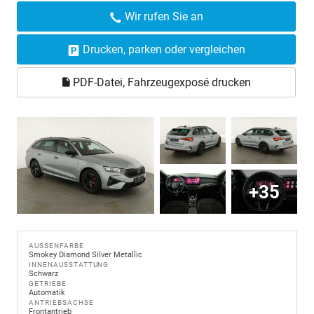
Wir rufen Sie an
Drucken, parken oder vergleichen
PDF-Datei, Fahrzeugexposé drucken
+35
AUSSENFARBE
Smokey Diamond Silver Metallic
INNENAUSSTATTUNG
Schwarz
GETRIEBE
Automatik
ANTRIEBSACHSE
Frontantrieb