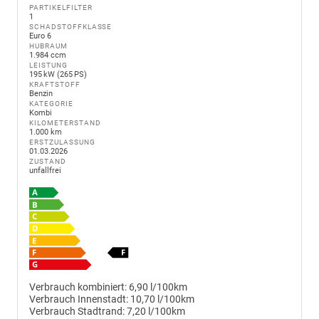
PARTIKELFILTER
1
SCHADSTOFFKLASSE
Euro 6
HUBRAUM
1.984 ccm
LEISTUNG
195 kW (265 PS)
KRAFTSTOFF
Benzin
KATEGORIE
Kombi
KILOMETERSTAND
1.000 km
ERSTZULASSUNG
01.03.2026
ZUSTAND
unfallfrei
Verbrauch kombiniert:
6,90 l/100km
Verbrauch Innenstadt:
10,70 l/100km
Verbrauch Stadtrand:
7,20 l/100km