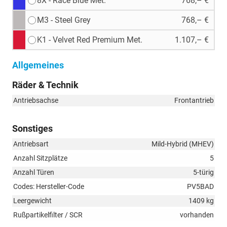
8X - Race Blue Met.
768,– €
M3 - Steel Grey
768,– €
K1 - Velvet Red Premium Met.
1.107,– €
Allgemeines
Räder & Technik
Antriebsachse
Frontantrieb
Sonstiges
Antriebsart
Mild-Hybrid (MHEV)
Anzahl Sitzplätze
5
Anzahl Türen
5-türig
Codes: Hersteller-Code
PV5BAD
Leergewicht
1409 kg
Rußpartikelfilter / SCR
vorhanden