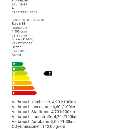
Frontantrieb
ZYLINDER
4
PARTIKELFILTER
1
SCHADSTOFFKLASSE
Euro 6 EB
HUBRAUM
1.498 ccm
LEISTUNG
85 kW (116 PS)
KRAFTSTOFF
Benzin
KATEGORIE
Kombi
Verbrauch kombiniert:
4,90 l/100km
Verbrauch Innenstadt:
6,60 l/100km
Verbrauch Stadtrand:
4,70 l/100km
Verbrauch Landstraße:
4,20 l/100km
Verbrauch Autobahn:
5,00 l/100km
CO
-Emissionen:
112,00 g/km
2