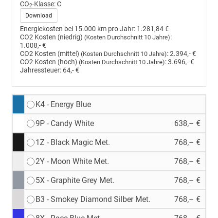
CO
-Klasse:
C
2
Download
Energiekosten bei 15.000 km pro Jahr:
1.281,84 €
CO2 Kosten (niedrig)
:
(Kosten Durchschnitt 10 Jahre)
1.008,- €
CO2 Kosten (mittel)
:
2.394,- €
(Kosten Durchschnitt 10 Jahre)
CO2 Kosten (hoch)
:
3.696,- €
(Kosten Durchschnitt 10 Jahre)
Jahressteuer:
64,- €
K4 - Energy Blue
9P - Candy White
638,– €
1Z - Black Magic Met.
768,– €
2Y - Moon White Met.
768,– €
5X - Graphite Grey Met.
768,– €
B3 - Smokey Diamond Silber Met.
768,– €