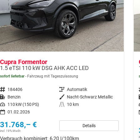
Cupra Formentor
1.5 eTSI 110 kW DSG AHK ACC LED
sofort lieferbar
Fahrzeug mit Tageszulassung
Fahrzeugnr.
184406
Getriebe
Automatik
Kraftstoff
Benzin
Außenfarbe
Nacht-Schwarz Metallic
Leistung
110 kW (150 PS)
Kilometerstand
10 km
01.02.2026
31.768,– €
Details
incl. 19% MwSt.
Verbrauch kombiniert:
6,20 l/100km