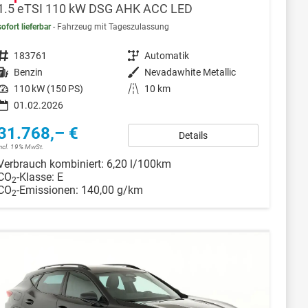
1.5 eTSI 110 kW DSG AHK ACC LED
sofort lieferbar
Fahrzeug mit Tageszulassung
Fahrzeugnr.
183761
Getriebe
Automatik
Kraftstoff
Benzin
Außenfarbe
Nevadawhite Metallic
Leistung
110 kW (150 PS)
Kilometerstand
10 km
01.02.2026
31.768,– €
Details
incl. 19% MwSt.
Verbrauch kombiniert:
6,20 l/100km
CO
-Klasse:
E
2
CO
-Emissionen:
140,00 g/km
2