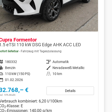
Cupra Formentor
1.5 eTSI 110 kW DSG Edge AHK ACC LED
sofort lieferbar
Fahrzeug mit Tageszulassung
Fahrzeugnr.
180332
Getriebe
Automatik
Kraftstoff
Benzin
Außenfarbe
Nevadaweiß Metallic
Leistung
110 kW (150 PS)
Kilometerstand
10 km
01.02.2026
32.768,– €
Details
incl. 19% MwSt.
Verbrauch kombiniert:
6,20 l/100km
CO
-Klasse:
E
2
CO
-Emissionen:
140,00 g/km
2