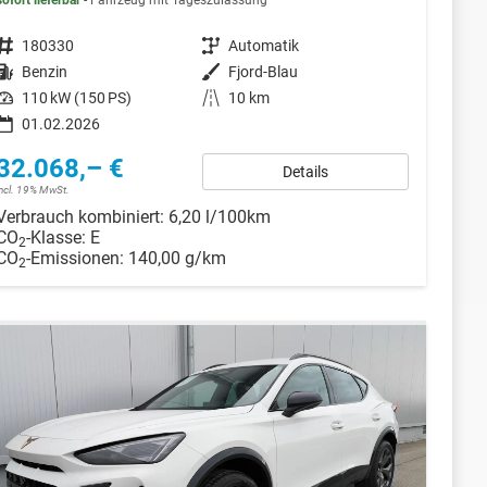
sofort lieferbar
Fahrzeug mit Tageszulassung
Fahrzeugnr.
180330
Getriebe
Automatik
Kraftstoff
Benzin
Außenfarbe
Fjord-Blau
Leistung
110 kW (150 PS)
Kilometerstand
10 km
01.02.2026
32.068,– €
Details
incl. 19% MwSt.
Verbrauch kombiniert:
6,20 l/100km
CO
-Klasse:
E
2
CO
-Emissionen:
140,00 g/km
2