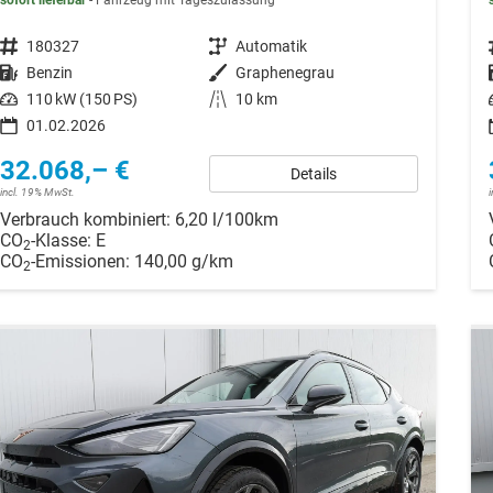
sofort lieferbar
Fahrzeug mit Tageszulassung
Fahrzeugnr.
180327
Getriebe
Automatik
Kraftstoff
Benzin
Außenfarbe
Graphenegrau
Leistung
110 kW (150 PS)
Kilometerstand
10 km
01.02.2026
32.068,– €
Details
incl. 19% MwSt.
Verbrauch kombiniert:
6,20 l/100km
CO
-Klasse:
E
2
CO
-Emissionen:
140,00 g/km
2