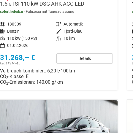
1.5 eTSI 110 kW DSG AHK ACC LED
sofort lieferbar
Fahrzeug mit Tageszulassung
Fahrzeugnr.
180309
Getriebe
Automatik
Kraftstoff
Benzin
Außenfarbe
Fjord-Blau
Leistung
110 kW (150 PS)
Kilometerstand
10 km
01.02.2026
31.268,– €
Details
incl. 19% MwSt.
Verbrauch kombiniert:
6,20 l/100km
CO
-Klasse:
E
2
CO
-Emissionen:
140,00 g/km
2