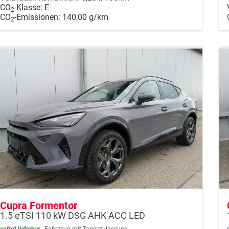
CO
-Klasse:
E
2
CO
-Emissionen:
140,00 g/km
2
Cupra Formentor
1.5 eTSI 110 kW DSG AHK ACC LED