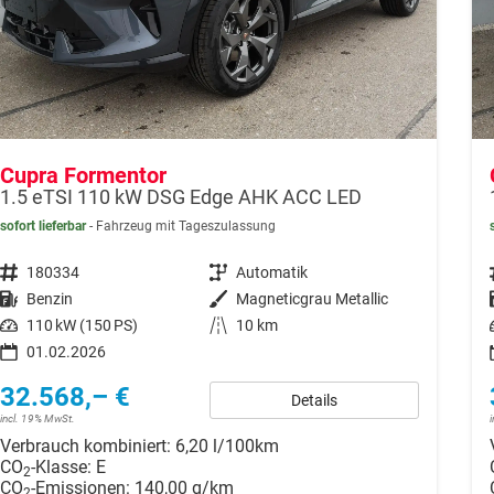
Cupra Formentor
1.5 eTSI 110 kW DSG Edge AHK ACC LED
sofort lieferbar
Fahrzeug mit Tageszulassung
Fahrzeugnr.
180334
Getriebe
Automatik
Kraftstoff
Benzin
Außenfarbe
Magneticgrau Metallic
Leistung
110 kW (150 PS)
Kilometerstand
10 km
01.02.2026
32.568,– €
Details
incl. 19% MwSt.
Verbrauch kombiniert:
6,20 l/100km
CO
-Klasse:
E
2
CO
-Emissionen:
140,00 g/km
2