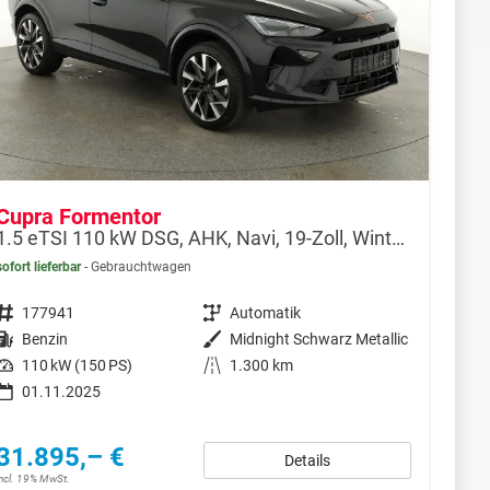
Cupra Formentor
1.5 eTSI 110 kW DSG, AHK, Navi, 19-Zoll, Winterpaket
sofort lieferbar
Gebrauchtwagen
Fahrzeugnr.
177941
Getriebe
Automatik
Kraftstoff
Benzin
Außenfarbe
Midnight Schwarz Metallic
Leistung
110 kW (150 PS)
Kilometerstand
1.300 km
01.11.2025
31.895,– €
Details
incl. 19% MwSt.