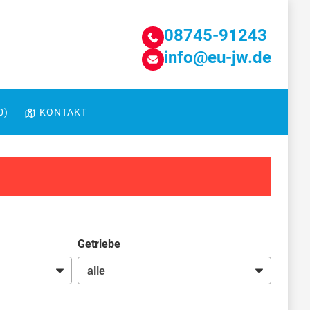
08745-91243
info@eu-jw.de
0
)
KONTAKT
Getriebe