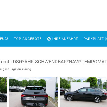
EUG!
TOP-ANGEBOTE
IHRE ANFAHRT
PARKPLATZ (
I Kombi DSG*AHK-SCHWENKBAR*NAVI*TEMPOMA
eug mit Tageszulassung