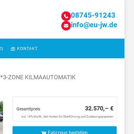
08745-91243
info@eu-jw.de
0
)
KONTAKT
T*3-ZONE KILMAAUTOMATIK
32.570,– €
Gesamtpreis
incl. 19% MwSt., den Kosten für Überführung und Zulassungspapieren
Fahrzeug bestellen