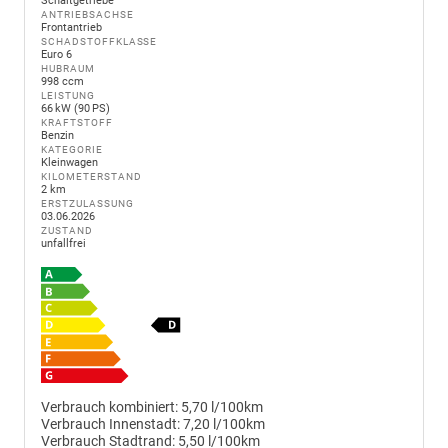
Schaltgetriebe
ANTRIEBSACHSE
Frontantrieb
SCHADSTOFFKLASSE
Euro 6
HUBRAUM
998 ccm
LEISTUNG
66 kW (90 PS)
KRAFTSTOFF
Benzin
KATEGORIE
Kleinwagen
KILOMETERSTAND
2 km
ERSTZULASSUNG
03.06.2026
ZUSTAND
unfallfrei
Verbrauch kombiniert:
5,70 l/100km
Verbrauch Innenstadt:
7,20 l/100km
Verbrauch Stadtrand:
5,50 l/100km