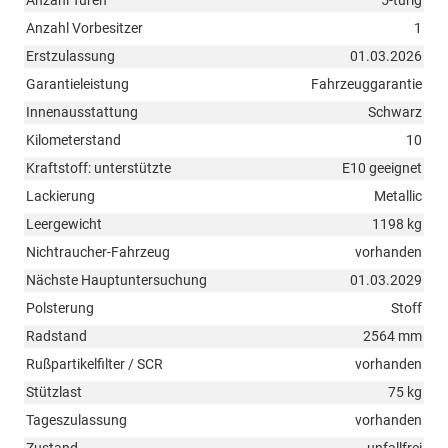
Anzahl Vorbesitzer
1
Erstzulassung
01.03.2026
Garantieleistung
Fahrzeuggarantie
Innenausstattung
Schwarz
Kilometerstand
10
Kraftstoff: unterstützte
E10 geeignet
Lackierung
Metallic
Leergewicht
1198 kg
Nichtraucher-Fahrzeug
vorhanden
Nächste Hauptuntersuchung
01.03.2029
Polsterung
Stoff
Radstand
2564 mm
Rußpartikelfilter / SCR
vorhanden
Stützlast
75 kg
Tageszulassung
vorhanden
Zustand
unfallfrei