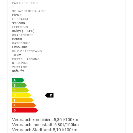
PARTIKELFILTER
1
SCHADSTOFFKLASSE
Euro 6
HUBRAUM
999 ccm
LEISTUNG
85 kW (116 PS)
KRAFTSTOFF
Benzin
KATEGORIE
Limousine
KILOMETERSTAND
10 km
ERSTZULASSUNG
01.03.2026
ZUSTAND
unfallfrei
Verbrauch kombiniert:
5,30 l/100km
Verbrauch Innenstadt:
6,80 l/100km
Verbrauch Stadtrand:
5,10 l/100km