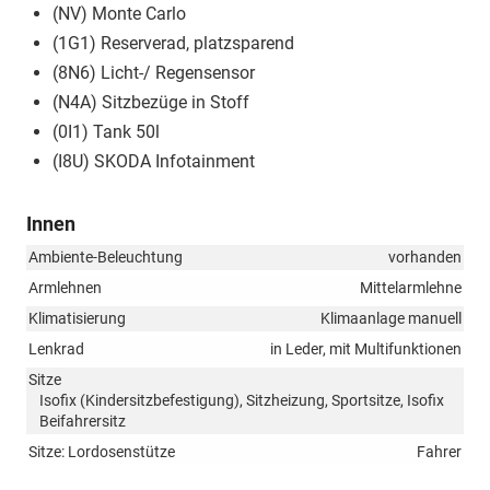
(NV) Monte Carlo
(1G1) Reserverad, platzsparend
(8N6) Licht-/ Regensensor
(N4A) Sitzbezüge in Stoff
(0I1) Tank 50l
(I8U) SKODA Infotainment
Innen
Ambiente-Beleuchtung
vorhanden
Armlehnen
Mittelarmlehne
Klimatisierung
Klimaanlage manuell
Lenkrad
in Leder, mit Multifunktionen
Sitze
Isofix (Kindersitzbefestigung), Sitzheizung, Sportsitze, Isofix
Beifahrersitz
Sitze: Lordosenstütze
Fahrer