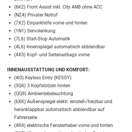
(6K2) Front Assist inkl. City ANB ohne ACC
(NZ4) Privater Notruf
(7X2) Einparkhilfe vorne und hinten
(1N1) Servolenkung
(7L6) Start-Stop Automatik
(4L6) Innenspiegel automatisch abblendbar
(4X3) Kopf- und Seitenairbags vorne
INNENAUSSTATTUNG UND KOMFORT:
(4I3) Keyless Entry (KESSY)
(3Q6) 3 Kopfstützen hinten
(QQ8) Ambientebeleuchtung
(6XK) Außenspiegel elektr. einstell-/heizbar und
heranklappbar automatisch abblendbar auf
Fahrerseite
(4R4) elektrische Fensterheber vorne und hinten