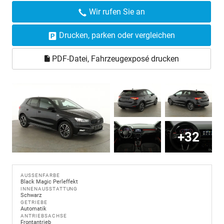
Wir rufen Sie an
Drucken, parken oder vergleichen
PDF-Datei, Fahrzeugexposé drucken
+32
AUSSENFARBE
Black Magic Perleffekt
INNENAUSSTATTUNG
Schwarz
GETRIEBE
Automatik
ANTRIEBSACHSE
Frontantrieb