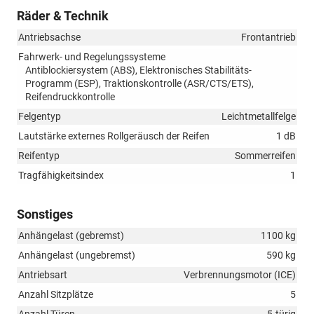
Räder & Technik
Antriebsachse
Frontantrieb
Fahrwerk- und Regelungssysteme
Antiblockiersystem (ABS), Elektronisches Stabilitäts-
Programm (ESP), Traktionskontrolle (ASR/CTS/ETS),
Reifendruckkontrolle
Felgentyp
Leichtmetallfelge
Lautstärke externes Rollgeräusch der Reifen
1 dB
Reifentyp
Sommerreifen
Tragfähigkeitsindex
1
Sonstiges
Anhängelast (gebremst)
1100 kg
Anhängelast (ungebremst)
590 kg
Antriebsart
Verbrennungsmotor (ICE)
Anzahl Sitzplätze
5
Anzahl Türen
5-türig