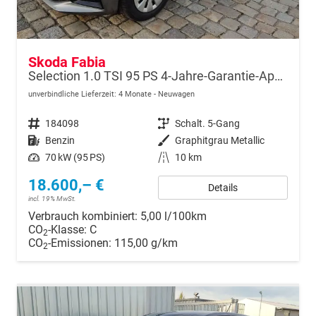
Skoda Fabia
Selection 1.0 TSI 95 PS 4-Jahre-Garantie-AppleCarPlay-AndroidAuto-LED-PDC-Sitzheizung-DAB-Klima
unverbindliche Lieferzeit:
4 Monate
Neuwagen
Fahrzeugnr.
184098
Getriebe
Schalt. 5-Gang
Kraftstoff
Benzin
Außenfarbe
Graphitgrau Metallic
Leistung
70 kW (95 PS)
Kilometerstand
10 km
18.600,– €
Details
incl. 19% MwSt.
Verbrauch kombiniert:
5,00 l/100km
CO
-Klasse:
C
2
CO
-Emissionen:
115,00 g/km
2