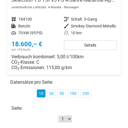
unverbindliche Lieferzeit:
4 Monate
Neuwagen
Fahrzeugnr.
184100
Getriebe
Schalt. 5-Gang
Kraftstoff
Benzin
Außenfarbe
Smokey Diamond Metallic
Leistung
70 kW (95 PS)
Kilometerstand
10 km
18.600,– €
Details
incl. 19% MwSt.
Verbrauch kombiniert:
5,00 l/100km
CO
-Klasse:
C
2
CO
-Emissionen:
115,00 g/km
2
Datensätze pro Seite:
10
20
50
100
250
Seite: