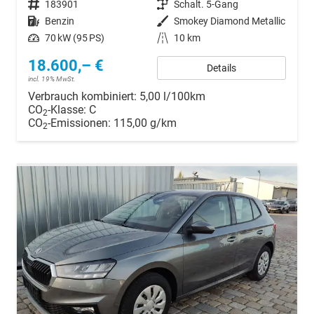
Fahrzeugnr.
183901
Getriebe
Schalt. 5-Gang
Kraftstoff
Benzin
Außenfarbe
Smokey Diamond Metallic
Leistung
70 kW (95 PS)
Kilometerstand
10 km
18.600,– €
Details
incl. 19% MwSt.
Verbrauch kombiniert:
5,00 l/100km
CO
-Klasse:
C
2
CO
-Emissionen:
115,00 g/km
2