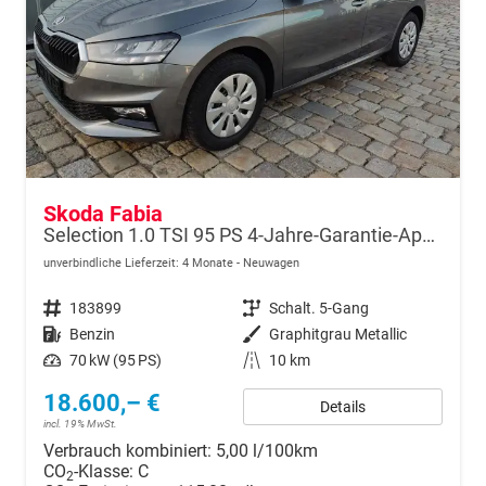
Skoda Fabia
Selection 1.0 TSI 95 PS 4-Jahre-Garantie-AppleCarPlay-AndroidAuto-LED-PDC-Sitzheizung-DAB-Klima
unverbindliche Lieferzeit:
4 Monate
Neuwagen
Fahrzeugnr.
183899
Getriebe
Schalt. 5-Gang
Kraftstoff
Benzin
Außenfarbe
Graphitgrau Metallic
Leistung
70 kW (95 PS)
Kilometerstand
10 km
18.600,– €
Details
incl. 19% MwSt.
Verbrauch kombiniert:
5,00 l/100km
CO
-Klasse:
C
2