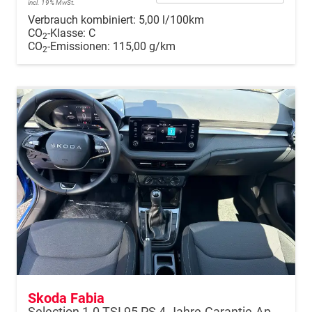
incl. 19% MwSt.
Verbrauch kombiniert:
5,00 l/100km
CO
-Klasse:
C
2
CO
-Emissionen:
115,00 g/km
2
Skoda Fabia
Selection 1.0 TSI 95 PS 4-Jahre-Garantie-AppleCarPlay-AndroidAuto-LED-PDC-Sitzheizung-DAB-Klima