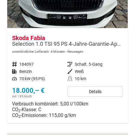
Skoda Fabia
Selection 1.0 TSI 95 PS 4-Jahre-Garantie-AppleCarPlay-AndroidAuto-LED-PDC-Sitzheizung-DAB-Klima
unverbindliche Lieferzeit:
4 Monate
Neuwagen
Fahrzeugnr.
184097
Getriebe
Schalt. 5-Gang
Kraftstoff
Benzin
Außenfarbe
Weiß
Leistung
70 kW (95 PS)
Kilometerstand
10 km
18.000,– €
Details
incl. 19% MwSt.
Verbrauch kombiniert:
5,00 l/100km
CO
-Klasse:
C
2
CO
-Emissionen:
115,00 g/km
2