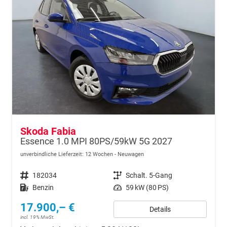
Skoda Fabia
Essence 1.0 MPI 80PS/59kW 5G 2027
unverbindliche Lieferzeit:
12 Wochen
Neuwagen
Fahrzeugnr.
182034
Getriebe
Schalt. 5-Gang
Kraftstoff
Benzin
Leistung
59 kW (80 PS)
17.900,– €
Details
incl. 19% MwSt.