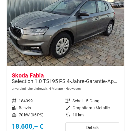
Skoda Fabia
Selection 1.0 TSI 95 PS 4-Jahre-Garantie-AppleCarPlay-AndroidAuto-LED-PDC-Sitzheizung-DAB-Klima
unverbindliche Lieferzeit:
4 Monate
Neuwagen
Fahrzeugnr.
184099
Getriebe
Schalt. 5-Gang
Kraftstoff
Benzin
Außenfarbe
Graphitgrau Metallic
Leistung
70 kW (95 PS)
Kilometerstand
10 km
18.600,– €
Details