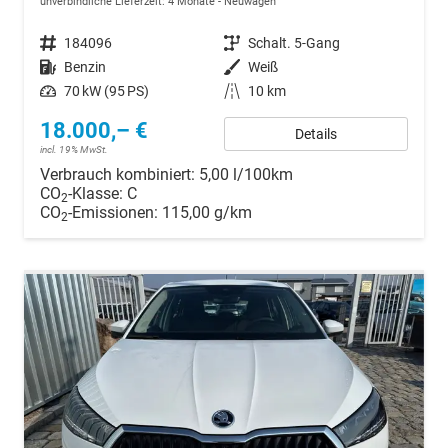
unverbindliche Lieferzeit:
4 Monate
Neuwagen
Fahrzeugnr.
184096
Getriebe
Schalt. 5-Gang
Kraftstoff
Benzin
Außenfarbe
Weiß
Leistung
70 kW (95 PS)
Kilometerstand
10 km
18.000,– €
Details
incl. 19% MwSt.
Verbrauch kombiniert:
5,00 l/100km
CO
-Klasse:
C
2
CO
-Emissionen:
115,00 g/km
2