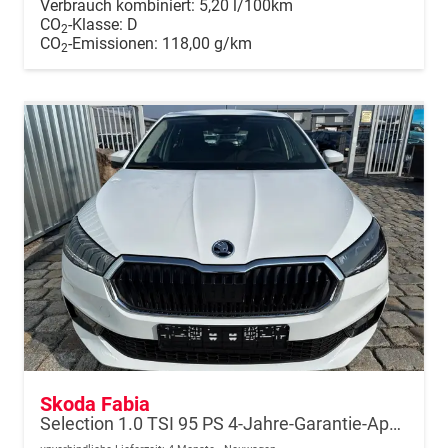
Verbrauch kombiniert:
5,20 l/100km
CO
-Klasse:
D
2
CO
-Emissionen:
118,00 g/km
2
Skoda Fabia
Selection 1.0 TSI 95 PS 4-Jahre-Garantie-AppleCarPlay-AndroidAuto-LED-PDC-Sitzheizung-DAB-Klima