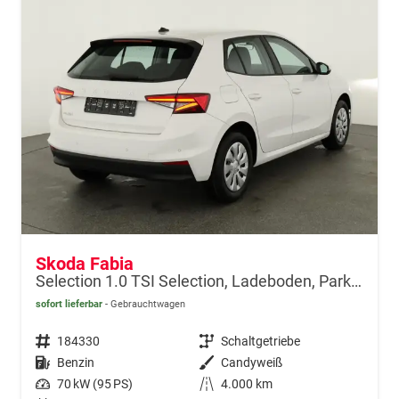
Skoda Fabia
Selection 1.0 TSI Selection, Ladeboden, Park, Winterpaket, SmartLink, 4-J Garantie
sofort lieferbar
Gebrauchtwagen
Fahrzeugnr.
184330
Getriebe
Schaltgetriebe
Kraftstoff
Benzin
Außenfarbe
Candyweiß
Leistung
70 kW (95 PS)
Kilometerstand
4.000 km