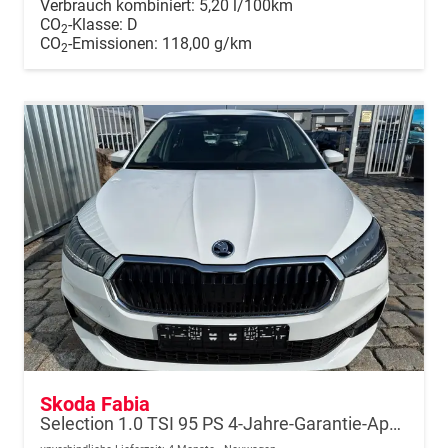
Verbrauch kombiniert:
5,20 l/100km
CO
-Klasse:
D
2
CO
-Emissionen:
118,00 g/km
2
Skoda Fabia
Selection 1.0 TSI 95 PS 4-Jahre-Garantie-AppleCarPlay-AndroidAuto-LED-PDC-Sitzheizung-DAB-Klima