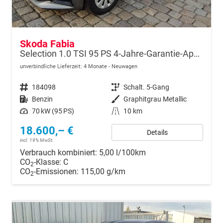
Skoda Fabia
Selection 1.0 TSI 95 PS 4-Jahre-Garantie-AppleCarPlay-AndroidAuto-LED-PDC-Sitzheizung-DAB-Klima
unverbindliche Lieferzeit:
4 Monate
Neuwagen
Fahrzeugnr.
184098
Getriebe
Schalt. 5-Gang
Kraftstoff
Benzin
Außenfarbe
Graphitgrau Metallic
Leistung
70 kW (95 PS)
Kilometerstand
10 km
18.600,– €
Details
incl. 19% MwSt.
Verbrauch kombiniert:
5,00 l/100km
CO
-Klasse:
C
2
CO
-Emissionen:
115,00 g/km
2