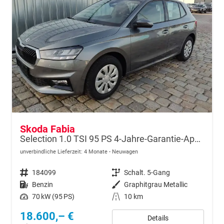
Skoda Fabia
Selection 1.0 TSI 95 PS 4-Jahre-Garantie-AppleCarPlay-AndroidAuto-LED-PDC-Sitzheizung-DAB-Klima
unverbindliche Lieferzeit:
4 Monate
Neuwagen
Fahrzeugnr.
184099
Getriebe
Schalt. 5-Gang
Kraftstoff
Benzin
Außenfarbe
Graphitgrau Metallic
Leistung
70 kW (95 PS)
Kilometerstand
10 km
18.600,– €
Details