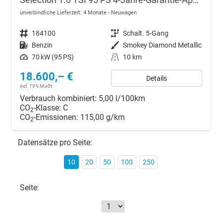
unverbindliche Lieferzeit:
4 Monate
Neuwagen
Fahrzeugnr.
184100
Getriebe
Schalt. 5-Gang
Kraftstoff
Benzin
Außenfarbe
Smokey Diamond Metallic
Leistung
70 kW (95 PS)
Kilometerstand
10 km
18.600,– €
Details
incl. 19% MwSt.
Verbrauch kombiniert:
5,00 l/100km
CO
-Klasse:
C
2
CO
-Emissionen:
115,00 g/km
2
Datensätze pro Seite:
10
20
50
100
250
Seite: