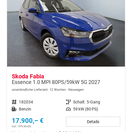
Skoda Fabia
Essence 1.0 MPI 80PS/59kW 5G 2027
unverbindliche Lieferzeit:
12 Wochen
Neuwagen
Fahrzeugnr.
182034
Getriebe
Schalt. 5-Gang
Kraftstoff
Benzin
Leistung
59 kW (80 PS)
17.900,– €
Details
incl. 19% MwSt.