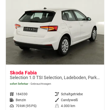
Skoda Fabia
Selection 1.0 TSI Selection, Ladeboden, Park, Winterpaket, SmartLink, 4-J Garantie
sofort lieferbar
Gebrauchtwagen
Fahrzeugnr.
184330
Getriebe
Schaltgetriebe
Kraftstoff
Benzin
Außenfarbe
Candyweiß
Leistung
70 kW (95 PS)
Kilometerstand
4.000 km