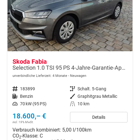
Skoda Fabia
Selection 1.0 TSI 95 PS 4-Jahre-Garantie-AppleCarPlay-AndroidAuto-LED-PDC-Sitzheizung-DAB-Klima
unverbindliche Lieferzeit:
4 Monate
Neuwagen
Fahrzeugnr.
183899
Getriebe
Schalt. 5-Gang
Kraftstoff
Benzin
Außenfarbe
Graphitgrau Metallic
Leistung
70 kW (95 PS)
Kilometerstand
10 km
18.600,– €
Details
incl. 19% MwSt.
Verbrauch kombiniert:
5,00 l/100km
CO
-Klasse:
C
2