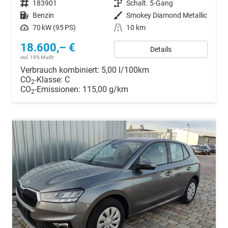
Fahrzeugnr.
183901
Getriebe
Schalt. 5-Gang
Kraftstoff
Benzin
Außenfarbe
Smokey Diamond Metallic
Leistung
70 kW (95 PS)
Kilometerstand
10 km
18.600,– €
Details
incl. 19% MwSt.
Verbrauch kombiniert:
5,00 l/100km
CO
-Klasse:
C
2
CO
-Emissionen:
115,00 g/km
2