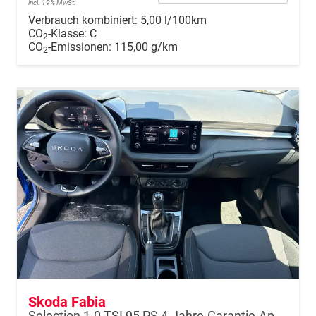
incl. 19% MwSt.
Verbrauch kombiniert:
5,00 l/100km
CO
-Klasse:
C
2
CO
-Emissionen:
115,00 g/km
2
Skoda Fabia
Selection 1.0 TSI 95 PS 4-Jahre-Garantie-AppleCarPlay-AndroidAuto-LED-PDC-Sitzheizung-DAB-Klima