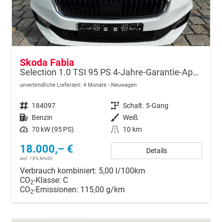
Skoda Fabia
Selection 1.0 TSI 95 PS 4-Jahre-Garantie-AppleCarPlay-AndroidAuto-LED-PDC-Sitzheizung-DAB-Klima
unverbindliche Lieferzeit:
4 Monate
Neuwagen
Fahrzeugnr.
184097
Getriebe
Schalt. 5-Gang
Kraftstoff
Benzin
Außenfarbe
Weiß
Leistung
70 kW (95 PS)
Kilometerstand
10 km
18.000,– €
Details
incl. 19% MwSt.
Verbrauch kombiniert:
5,00 l/100km
CO
-Klasse:
C
2
CO
-Emissionen:
115,00 g/km
2