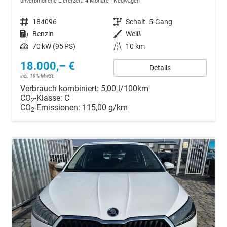
unverbindliche Lieferzeit:
4 Monate
Neuwagen
Fahrzeugnr.
184096
Getriebe
Schalt. 5-Gang
Kraftstoff
Benzin
Außenfarbe
Weiß
Leistung
70 kW (95 PS)
Kilometerstand
10 km
18.000,– €
Details
incl. 19% MwSt.
Verbrauch kombiniert:
5,00 l/100km
CO
-Klasse:
C
2
CO
-Emissionen:
115,00 g/km
2