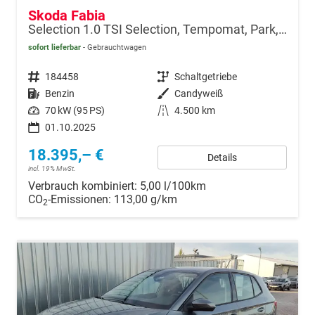
Skoda Fabia
Selection 1.0 TSI Selection, Tempomat, Park, Winterpaket, SmartLink, 4-J Garantie
sofort lieferbar
Gebrauchtwagen
Fahrzeugnr.
184458
Getriebe
Schaltgetriebe
Kraftstoff
Benzin
Außenfarbe
Candyweiß
Leistung
70 kW (95 PS)
Kilometerstand
4.500 km
01.10.2025
18.395,– €
Details
incl. 19% MwSt.
Verbrauch kombiniert:
5,00 l/100km
CO
-Emissionen:
113,00 g/km
2