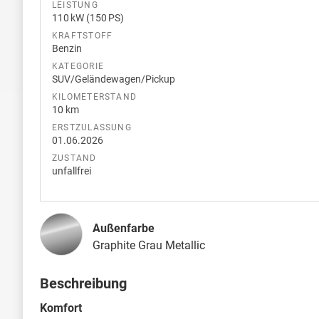
LEISTUNG
110 kW (150 PS)
KRAFTSTOFF
Benzin
KATEGORIE
SUV/Geländewagen/Pickup
KILOMETERSTAND
10 km
ERSTZULASSUNG
01.06.2026
ZUSTAND
unfallfrei
Außenfarbe
Graphite Grau Metallic
Beschreibung
Komfort