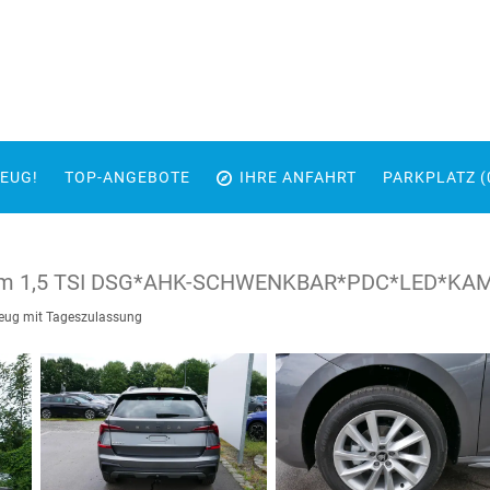
EUG!
TOP-ANGEBOTE
IHRE ANFAHRT
PARKPLATZ (
emium 1,5 TSI DSG*AHK-SCHWENKBAR*PDC*LED*
eug mit Tageszulassung