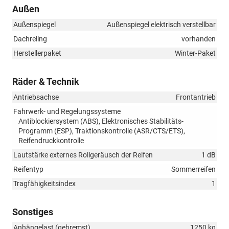
Außen
Außenspiegel
Außenspiegel elektrisch verstellbar
Dachreling
vorhanden
Herstellerpaket
Winter-Paket
Räder & Technik
Antriebsachse
Frontantrieb
Fahrwerk- und Regelungssysteme
Antiblockiersystem (ABS), Elektronisches Stabilitäts-
Programm (ESP), Traktionskontrolle (ASR/CTS/ETS),
Reifendruckkontrolle
Lautstärke externes Rollgeräusch der Reifen
1 dB
Reifentyp
Sommerreifen
Tragfähigkeitsindex
1
Sonstiges
Anhängelast (gebremst)
1250 kg