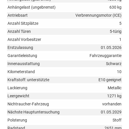
Anhängelast (ungebremst)
630 kg
Antriebsart
Verbrennungsmotor (ICE)
Anzahl Sitzplätze
5
Anzahl Türen
5-türig
Anzahl Vorbesitzer
1
Erstzulassung
01.05.2026
Garantieleistung
Fahrzeuggarantie
Innenausstattung
Schwarz
Kilometerstand
10
Kraftstoff: unterstützte
E10 geeignet
Lackierung
Metallic
Leergewicht
1271 kg
Nichtraucher-Fahrzeug
vorhanden
Nächste Hauptuntersuchung
01.05.2029
Polsterung
Stoff
Radstand
2651 mm