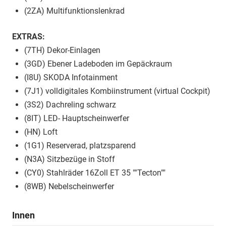
(2ZA) Multifunktionslenkrad
EXTRAS:
(7TH) Dekor-Einlagen
(3GD) Ebener Ladeboden im Gepäckraum
(I8U) SKODA Infotainment
(7J1) volldigitales Kombiinstrument (virtual Cockpit)
(3S2) Dachreling schwarz
(8IT) LED- Hauptscheinwerfer
(HN) Loft
(1G1) Reserverad, platzsparend
(N3A) Sitzbezüge in Stoff
(CY0) Stahlräder 16Zoll ET 35 ""Tecton""
(8WB) Nebelscheinwerfer
Innen