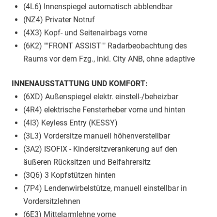
(4L6) Innenspiegel automatisch abblendbar
(NZ4) Privater Notruf
(4X3) Kopf- und Seitenairbags vorne
(6K2) ""FRONT ASSIST"" Radarbeobachtung des
Raums vor dem Fzg., inkl. City ANB, ohne adaptive
INNENAUSSTATTUNG UND KOMFORT:
(6XD) Außenspiegel elektr. einstell-/beheizbar
(4R4) elektrische Fensterheber vorne und hinten
(4I3) Keyless Entry (KESSY)
(3L3) Vordersitze manuell höhenverstellbar
(3A2) ISOFIX - Kindersitzverankerung auf den
äußeren Rücksitzen und Beifahrersitz
(3Q6) 3 Kopfstützen hinten
(7P4) Lendenwirbelstütze, manuell einstellbar in
Vordersitzlehnen
(6E3) Mittelarmlehne vorne