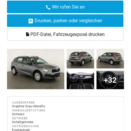
Wir rufen Sie an
Drucken, parken oder vergleichen
PDF-Datei, Fahrzeugexposé drucken
+32
AUSSENFARBE
Graphite Grau Metallic
INNENAUSSTATTUNG
Schwarz
GETRIEBE
Schaltgetriebe
ANTRIEBSACHSE
Frontantrieb