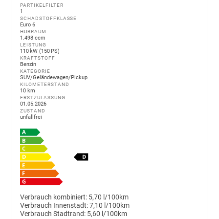
PARTIKELFILTER
1
SCHADSTOFFKLASSE
Euro 6
HUBRAUM
1.498 ccm
LEISTUNG
110 kW (150 PS)
KRAFTSTOFF
Benzin
KATEGORIE
SUV/Geländewagen/Pickup
KILOMETERSTAND
10 km
ERSTZULASSUNG
01.05.2026
ZUSTAND
unfallfrei
Verbrauch kombiniert:
5,70 l/100km
Verbrauch Innenstadt:
7,10 l/100km
Verbrauch Stadtrand:
5,60 l/100km