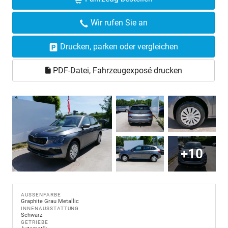
Wir rufen Sie an
Drucken, parken oder vergleichen
PDF-Datei, Fahrzeugexposé drucken
+10
AUSSENFARBE
Graphite Grau Metallic
INNENAUSSTATTUNG
Schwarz
GETRIEBE