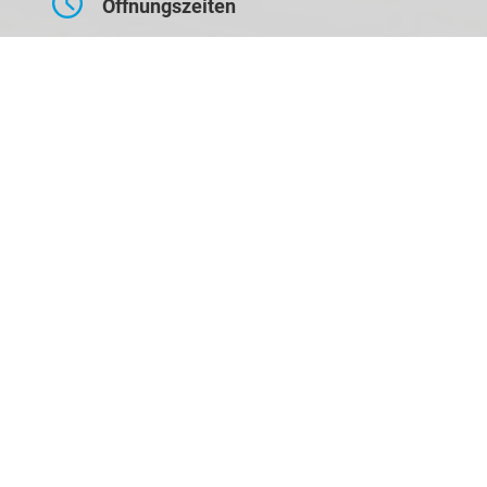
Öffnungszeiten
Montag bis Freitag
09:00-17:30 Uhr
Samstag
10:00-14:00 Uhr
Kontaktaufnahme