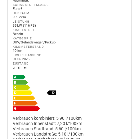
Automatik
SCHADSTOFFKLASSE
Euro 6
HUBRAUM
999 ccm
LEISTUNG
85 kW (116 PS)
KRAFTSTOFF
Benzin
KATEGORIE
SUV/Geländewagen/Pickup
KILOMETERSTAND
10 km
ERSTZULASSUNG
01.06.2026
ZUSTAND
unfallfrei
Verbrauch kombiniert:
5,90 l/100km
Verbrauch Innenstadt:
7,20 l/100km
Verbrauch Stadtrand:
5,60 l/100km
Verbrauch Landstraße:
5,10 l/100km