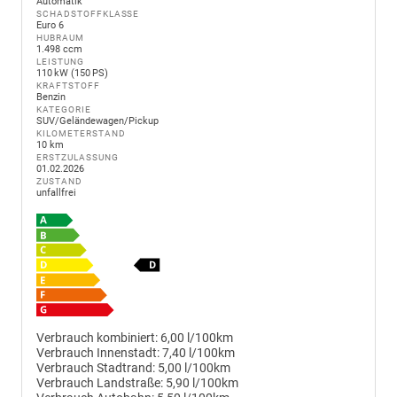
Automatik
SCHADSTOFFKLASSE
Euro 6
HUBRAUM
1.498 ccm
LEISTUNG
110 kW (150 PS)
KRAFTSTOFF
Benzin
KATEGORIE
SUV/Geländewagen/Pickup
KILOMETERSTAND
10 km
ERSTZULASSUNG
01.02.2026
ZUSTAND
unfallfrei
Verbrauch kombiniert:
6,00 l/100km
Verbrauch Innenstadt:
7,40 l/100km
Verbrauch Stadtrand:
5,00 l/100km
Verbrauch Landstraße:
5,90 l/100km