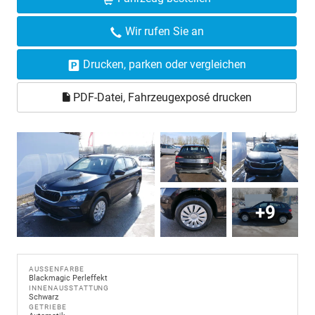
Wir rufen Sie an
Drucken, parken oder vergleichen
PDF-Datei, Fahrzeugexposé drucken
+9
AUSSENFARBE
Blackmagic Perleffekt
INNENAUSSTATTUNG
Schwarz
GETRIEBE