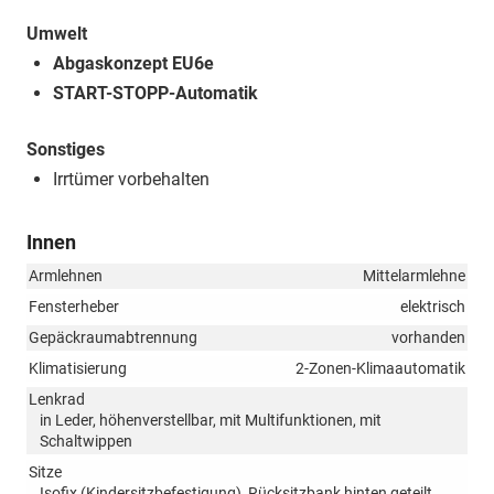
Umwelt
Abgaskonzept EU6e
START-STOPP-Automatik
Sonstiges
Irrtümer vorbehalten
Innen
Armlehnen
Mittelarmlehne
Fensterheber
elektrisch
Gepäckraumabtrennung
vorhanden
Klimatisierung
2-Zonen-Klimaautomatik
Lenkrad
in Leder, höhenverstellbar, mit Multifunktionen, mit
Schaltwippen
Sitze
Isofix (Kindersitzbefestigung), Rücksitzbank hinten geteilt,