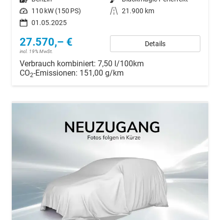
Leistung
110 kW (150 PS)
Kilometerstand
21.900 km
01.05.2025
27.570,– €
Details
incl. 19% MwSt.
Verbrauch kombiniert:
7,50 l/100km
CO
-Emissionen:
151,00 g/km
2