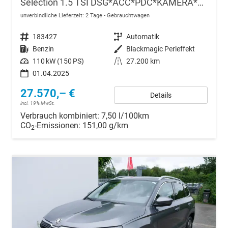
Selection 1.5 TSI DSG*ACC*PDC*KAMERA*TEMPOMAT*LED*SMARTLINK*KLIMA*RADIO*17-ZOLL
unverbindliche Lieferzeit:
2 Tage
Gebrauchtwagen
Fahrzeugnr.
183427
Getriebe
Automatik
Kraftstoff
Benzin
Außenfarbe
Blackmagic Perleffekt
Leistung
110 kW (150 PS)
Kilometerstand
27.200 km
01.04.2025
27.570,– €
Details
incl. 19% MwSt.
Verbrauch kombiniert:
7,50 l/100km
CO
-Emissionen:
151,00 g/km
2