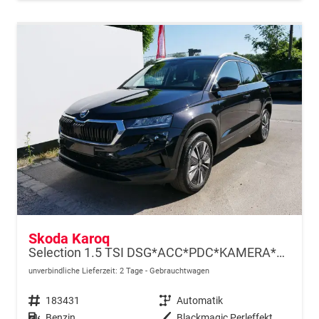
Skoda Karoq
Selection 1.5 TSI DSG*ACC*PDC*KAMERA*TEMPOMAT*LED*SMARTLINK*KLIMA*RADIO*17-ZOLL
unverbindliche Lieferzeit:
2 Tage
Gebrauchtwagen
Fahrzeugnr.
183431
Getriebe
Automatik
Kraftstoff
Benzin
Außenfarbe
Blackmagic Perleffekt