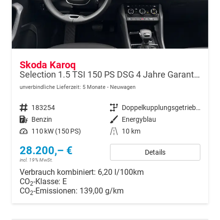
Skoda Karoq
Selection 1.5 TSI 150 PS DSG 4 Jahre Garantie-Keyless Start-AppleCarPlay-AndroidAuto-Sunset-Tempomat-2-Zonen-Klima-16''Alu
unverbindliche Lieferzeit:
5 Monate
Neuwagen
Fahrzeugnr.
183254
Getriebe
Doppelkupplungsgetriebe (DSG)
Kraftstoff
Benzin
Außenfarbe
Energyblau
Leistung
110 kW (150 PS)
Kilometerstand
10 km
28.200,– €
Details
incl. 19% MwSt.
Verbrauch kombiniert:
6,20 l/100km
CO
-Klasse:
E
2
CO
-Emissionen:
139,00 g/km
2