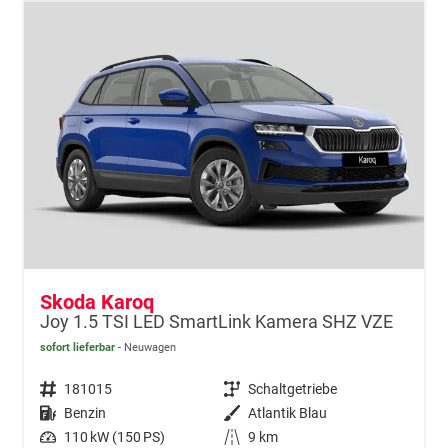
Skoda Karoq
Joy 1.5 TSI LED SmartLink Kamera SHZ VZE
sofort lieferbar
Neuwagen
Fahrzeugnr.
181015
Getriebe
Schaltgetriebe
Kraftstoff
Benzin
Außenfarbe
Atlantik Blau
Leistung
110 kW (150 PS)
Kilometerstand
9 km