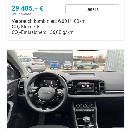
29.485,– €
Details
incl. 19% MwSt.
Verbrauch kombiniert:
6,00 l/100km
CO
-Klasse:
E
2
CO
-Emissionen:
136,00 g/km
2