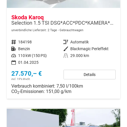
Skoda Karoq
Selection 1.5 TSI DSG*ACC*PDC*KAMERA*TEMPOMAT*LED*SMARTLINK*KLIMA*RADIO*17-ZOLL
unverbindliche Lieferzeit:
2 Tage
Gebrauchtwagen
Fahrzeugnr.
184198
Getriebe
Automatik
Kraftstoff
Benzin
Außenfarbe
Blackmagic Perleffekt
Leistung
110 kW (150 PS)
Kilometerstand
29.000 km
01.04.2025
27.570,– €
Details
incl. 19% MwSt.
Verbrauch kombiniert:
7,50 l/100km
CO
-Emissionen:
151,00 g/km
2