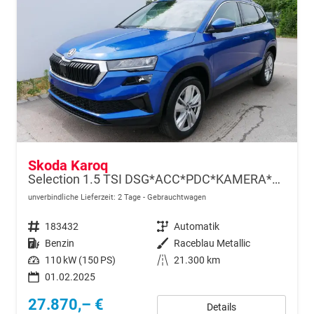
Skoda Karoq
Selection 1.5 TSI DSG*ACC*PDC*KAMERA*TEMPOMAT*LED*SMARTLINK*KLIMA*RADIO*17-ZOLL
unverbindliche Lieferzeit:
2 Tage
Gebrauchtwagen
Fahrzeugnr.
183432
Getriebe
Automatik
Kraftstoff
Benzin
Außenfarbe
Raceblau Metallic
Leistung
110 kW (150 PS)
Kilometerstand
21.300 km
01.02.2025
27.870,– €
Details