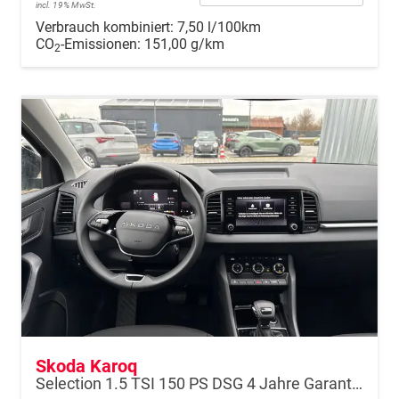
incl. 19% MwSt.
Verbrauch kombiniert:
7,50 l/100km
CO
-Emissionen:
151,00 g/km
2
Skoda Karoq
Selection 1.5 TSI 150 PS DSG 4 Jahre Garantie-Keyless Start-AppleCarPlay-AndroidAuto-Sunset-Tempomat-2-Zonen-Klima-16''Alu