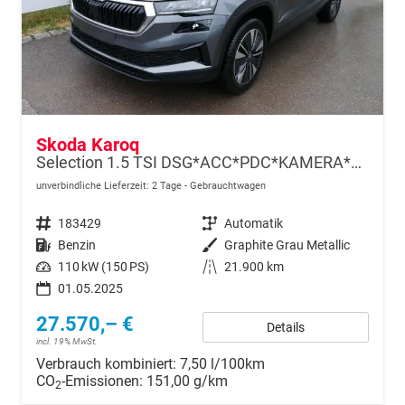
Skoda Karoq
Selection 1.5 TSI DSG*ACC*PDC*KAMERA*TEMPOMAT*LED*SMARTLINK*KLIMA*RADIO*17-ZOLL
unverbindliche Lieferzeit:
2 Tage
Gebrauchtwagen
Fahrzeugnr.
183429
Getriebe
Automatik
Kraftstoff
Benzin
Außenfarbe
Graphite Grau Metallic
Leistung
110 kW (150 PS)
Kilometerstand
21.900 km
01.05.2025
27.570,– €
Details
incl. 19% MwSt.
Verbrauch kombiniert:
7,50 l/100km
CO
-Emissionen:
151,00 g/km
2