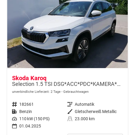
Skoda Karoq
Selection 1.5 TSI DSG*ACC*PDC*KAMERA*TEMPOMAT*LED*SMARTLINK*KLIMA*RADIO*17-ZOLL
unverbindliche Lieferzeit:
2 Tage
Gebrauchtwagen
Fahrzeugnr.
182661
Getriebe
Automatik
Kraftstoff
Benzin
Außenfarbe
Gletscherweiß Metallic
Leistung
110 kW (150 PS)
Kilometerstand
23.000 km
01.04.2025