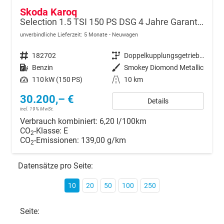
Skoda Karoq
Selection 1.5 TSI 150 PS DSG 4 Jahre Garantie-Anhängerkupplung-Keyless Start-AppleCarPlay-AndroidAuto-Sunset-Tempomat-2-Zonen-Klima-16''Alu
unverbindliche Lieferzeit:
5 Monate
Neuwagen
Fahrzeugnr.
182702
Getriebe
Doppelkupplungsgetriebe (DSG)
Kraftstoff
Benzin
Außenfarbe
Smokey Diomond Metallic
Leistung
110 kW (150 PS)
Kilometerstand
10 km
30.200,– €
Details
incl. 19% MwSt.
Verbrauch kombiniert:
6,20 l/100km
CO
-Klasse:
E
2
CO
-Emissionen:
139,00 g/km
2
Datensätze pro Seite:
10
20
50
100
250
Seite: