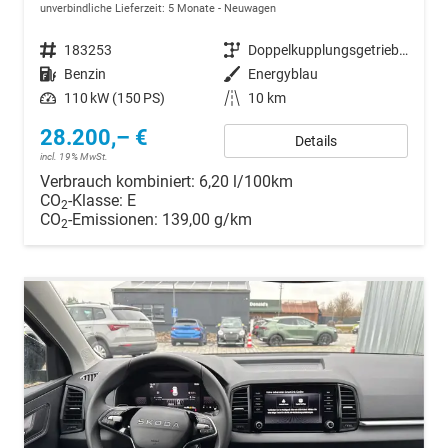
unverbindliche Lieferzeit:
5 Monate
Neuwagen
Fahrzeugnr.
183253
Getriebe
Doppelkupplungsgetriebe (DSG)
Kraftstoff
Benzin
Außenfarbe
Energyblau
Leistung
110 kW (150 PS)
Kilometerstand
10 km
28.200,– €
Details
incl. 19% MwSt.
Verbrauch kombiniert:
6,20 l/100km
CO
-Klasse:
E
2
CO
-Emissionen:
139,00 g/km
2