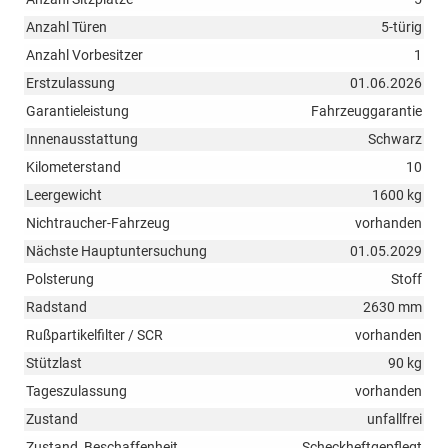
Anzahl Türen
5-türig
Anzahl Vorbesitzer
1
Erstzulassung
01.06.2026
Garantieleistung
Fahrzeuggarantie
Innenausstattung
Schwarz
Kilometerstand
10
Leergewicht
1600 kg
Nichtraucher-Fahrzeug
vorhanden
Nächste Hauptuntersuchung
01.05.2029
Polsterung
Stoff
Radstand
2630 mm
Rußpartikelfilter / SCR
vorhanden
Stützlast
90 kg
Tageszulassung
vorhanden
Zustand
unfallfrei
Zustand, Beschaffenheit
Scheckheftgepflegt