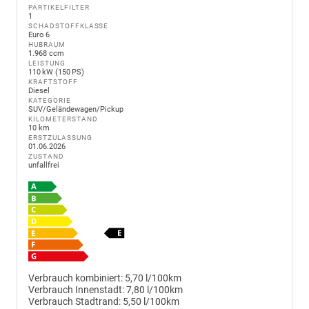
PARTIKELFILTER
1
SCHADSTOFFKLASSE
Euro 6
HUBRAUM
1.968 ccm
LEISTUNG
110 kW (150 PS)
KRAFTSTOFF
Diesel
KATEGORIE
SUV/Geländewagen/Pickup
KILOMETERSTAND
10 km
ERSTZULASSUNG
01.06.2026
ZUSTAND
unfallfrei
Verbrauch kombiniert:
5,70 l/100km
Verbrauch Innenstadt:
7,80 l/100km
Verbrauch Stadtrand:
5,50 l/100km