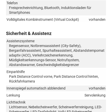
Telefon
Freisprecheinrichtung, Bluetooth, Induktionsladen für
Smartphones
Volldigitales Kombiinstrument (Virtual Cockpit)
vorhanden
Sicherheit & Assistenz
Assistenzsysteme
Regensensor, Notbremsassistent (City-Safety),
Berganfahrassistent, Spurhalteassistent, Abstandstempomat
adaptiv (ACC), Verkehrzeichenerkennung,
Müdigkeitserkennungs-Sensor, Notrufsystem,
Abstandswarner, Geschwindigkeitsbegrenzer
Einparkhilfe
Park Distance Control vorne, Park Distance Control hinten,
Rückfahrkamera
Innenspiegel automatisch abblendend
vorhanden
Lenkung
Servolenkung
Lichttechnik
Lichtsensor, Nebelscheinwerfer, Scheinwerferreinigung, LED-
Scheinwerfer, LED-Tagfahrlicht, Voll-LED Scheinwerfer