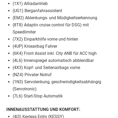
(1X1) Allradantrieb
(UG1) Berganfahrassistent
(EM2) Ablenkungs- und Müdigkeitserkennung
(8T8) Adaptiv cruise control für DSG) mit
Speedlimiter
(7X2) Einparkhilfe vorne und hinten
(4UP) Knieairbag Fahrer
(6K4) Front Assist inkl. City ANB für ACC high
(4L6) Innenspiegel automatisch abblendbar
(4X3) Kopf- und Seitenairbags vorne
(NZ4) Privater Notruf
(1N3) Servolenkung, geschwindigkeitsabhängig
(Servotronic)
(7L6) Start-Stop Automatik
INNENAUSSTATTUNG UND KOMFORT:
(4I3) Keyless Entry (KESSY)