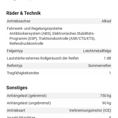
Räder & Technik
Antriebsachse
Allrad
Fahrwerk- und Regelungssysteme
Antiblockiersystem (ABS), Elektronisches Stabilitäts-
Programm (ESP), Traktionskontrolle (ASR/CTS/ETS),
Reifendruckkontrolle
Felgentyp
Leichtmetallfelge
Lautstärke externes Rollgeräusch der Reifen
1 dB
Reifentyp
Sommerreifen
Tragfähigkeitsindex
1
Sonstiges
Anhängelast (gebremst)
750 kg
Anhängelast (ungebremst)
90 kg
Antriebsart
Verbrennungsmotor (ICE)
Anzahl Sitzplätze
5