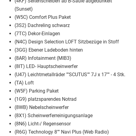
(4KF) Seitenscheiben ab B-Säule abgedunkelt
(Sunset)
(W5C) Comfort Plus Paket
(3S2) Dachreling schwarz
(7TC) Dekor-Einlagen
(N4C) Design Selection LOFT Sitzbezüge in Stoff
(3GG) Ebener Ladeboden hinten
(8AR) Infotainment (MIB3)
(8IT) LED- Hauptscheinwerfer
(U47) Leichtmetallräder ""SCUTUS"" 7J x 17"" - 4 Stk.
(TA) Loft
(W5F) Parking Paket
(1G9) platzsparendes Notrad
(8WB) Nebelscheinwerfer
(8X1) Scheinwerferreinigungsanlage
(8N6) Licht-/ Regensensor
(R6G) Technology 8"" Navi Plus (Web Radio)