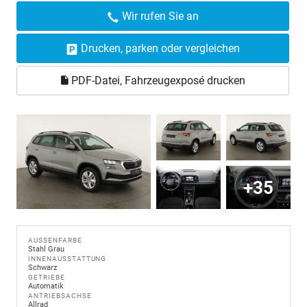
Wir rufen Sie an
Drucken, parken oder vergleichen
PDF-Datei, Fahrzeugexposé drucken
+35
AUSSENFARBE
Stahl Grau
INNENAUSSTATTUNG
Schwarz
GETRIEBE
Automatik
ANTRIEBSACHSE
Allrad