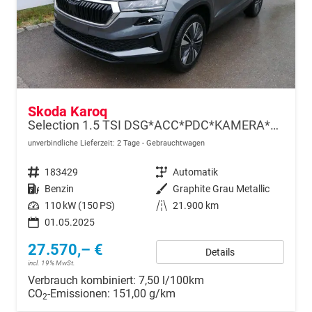
Skoda Karoq
Selection 1.5 TSI DSG*ACC*PDC*KAMERA*TEMPOMAT*LED*SMARTLINK*KLIMA*RADIO*17-ZOLL
unverbindliche Lieferzeit:
2 Tage
Gebrauchtwagen
Fahrzeugnr.
183429
Getriebe
Automatik
Kraftstoff
Benzin
Außenfarbe
Graphite Grau Metallic
Leistung
110 kW (150 PS)
Kilometerstand
21.900 km
01.05.2025
27.570,– €
Details
incl. 19% MwSt.
Verbrauch kombiniert:
7,50 l/100km
CO
-Emissionen:
151,00 g/km
2