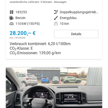
unverbindliche Lieferzeit:
5 Monate
Neuwagen
Fahrzeugnr.
183253
Getriebe
Doppelkupplungsgetriebe (DSG)
Kraftstoff
Benzin
Außenfarbe
Energyblau
Leistung
110 kW (150 PS)
Kilometerstand
10 km
28.200,– €
Details
incl. 19% MwSt.
Verbrauch kombiniert:
6,20 l/100km
CO
-Klasse:
E
2
CO
-Emissionen:
139,00 g/km
2