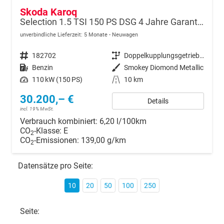
Skoda Karoq
Selection 1.5 TSI 150 PS DSG 4 Jahre Garantie-Anhängerkupplung-Keyless Start-AppleCarPlay-AndroidAuto-Sunset-Tempomat-2-Zonen-Klima-16''Alu
unverbindliche Lieferzeit:
5 Monate
Neuwagen
Fahrzeugnr.
182702
Getriebe
Doppelkupplungsgetriebe (DSG)
Kraftstoff
Benzin
Außenfarbe
Smokey Diomond Metallic
Leistung
110 kW (150 PS)
Kilometerstand
10 km
30.200,– €
Details
incl. 19% MwSt.
Verbrauch kombiniert:
6,20 l/100km
CO
-Klasse:
E
2
CO
-Emissionen:
139,00 g/km
2
Datensätze pro Seite:
10
20
50
100
250
Seite: