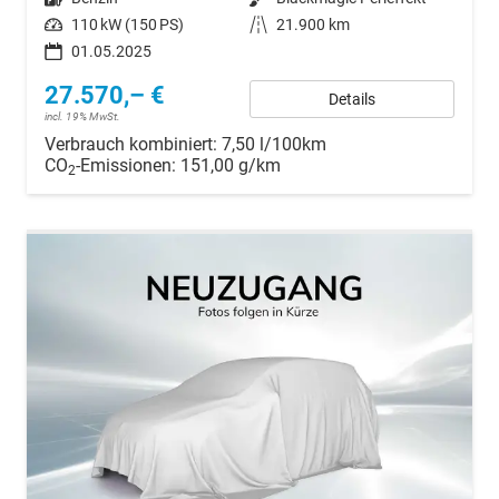
Leistung
110 kW (150 PS)
Kilometerstand
21.900 km
01.05.2025
27.570,– €
Details
incl. 19% MwSt.
Verbrauch kombiniert:
7,50 l/100km
CO
-Emissionen:
151,00 g/km
2