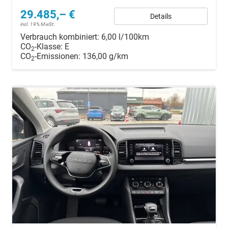
29.485,– €
Details
incl. 19% MwSt.
Verbrauch kombiniert:
6,00 l/100km
CO
-Klasse:
E
2
CO
-Emissionen:
136,00 g/km
2