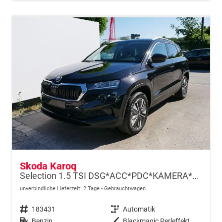
Skoda Karoq
Selection 1.5 TSI DSG*ACC*PDC*KAMERA*TEMPOMAT*LED*SMARTLINK*KLIMA*RADIO*17-ZOLL
unverbindliche Lieferzeit:
2 Tage
Gebrauchtwagen
Fahrzeugnr.
183431
Getriebe
Automatik
Kraftstoff
Benzin
Außenfarbe
Blackmagic Perleffekt