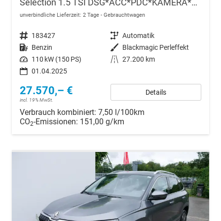
Selection 1.5 TSI DSG*ACC*PDC*KAMERA*TEMPOMAT*LED*SMARTLINK*KLIMA*RADIO*17-ZOLL
unverbindliche Lieferzeit:
2 Tage
Gebrauchtwagen
Fahrzeugnr.
183427
Getriebe
Automatik
Kraftstoff
Benzin
Außenfarbe
Blackmagic Perleffekt
Leistung
110 kW (150 PS)
Kilometerstand
27.200 km
01.04.2025
27.570,– €
Details
incl. 19% MwSt.
Verbrauch kombiniert:
7,50 l/100km
CO
-Emissionen:
151,00 g/km
2