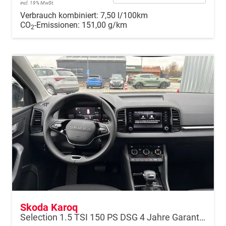
incl. 19% MwSt.
Verbrauch kombiniert:
7,50 l/100km
CO
-Emissionen:
151,00 g/km
2
Skoda Karoq
Selection 1.5 TSI 150 PS DSG 4 Jahre Garantie-Keyless Start-AppleCarPlay-AndroidAuto-Sunset-Tempomat-2-Zonen-Klima-16''Alu