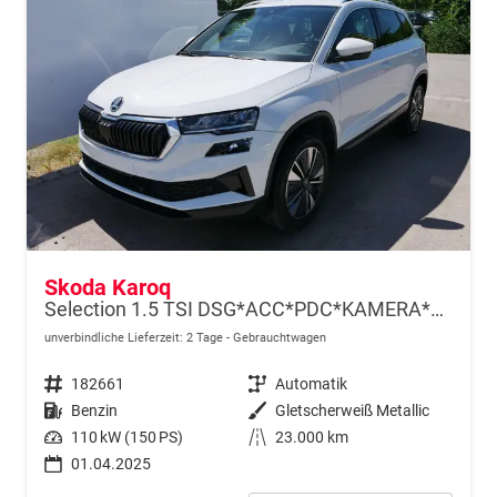
Skoda Karoq
Selection 1.5 TSI DSG*ACC*PDC*KAMERA*TEMPOMAT*LED*SMARTLINK*KLIMA*RADIO*17-ZOLL
unverbindliche Lieferzeit:
2 Tage
Gebrauchtwagen
Fahrzeugnr.
182661
Getriebe
Automatik
Kraftstoff
Benzin
Außenfarbe
Gletscherweiß Metallic
Leistung
110 kW (150 PS)
Kilometerstand
23.000 km
01.04.2025