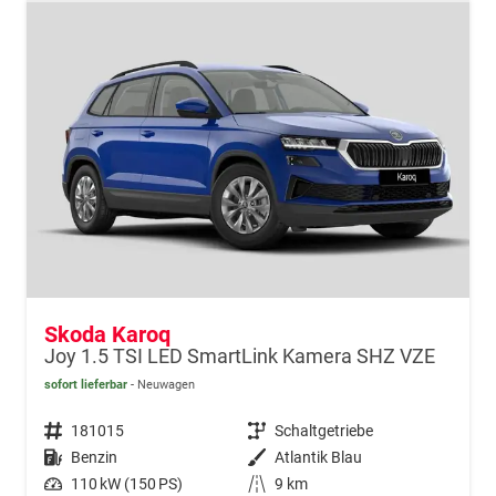
Skoda Karoq
Joy 1.5 TSI LED SmartLink Kamera SHZ VZE
sofort lieferbar
Neuwagen
Fahrzeugnr.
181015
Getriebe
Schaltgetriebe
Kraftstoff
Benzin
Außenfarbe
Atlantik Blau
Leistung
110 kW (150 PS)
Kilometerstand
9 km