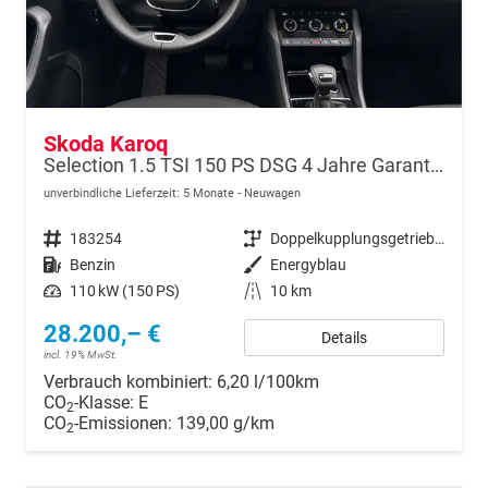
Skoda Karoq
Selection 1.5 TSI 150 PS DSG 4 Jahre Garantie-Keyless Start-AppleCarPlay-AndroidAuto-Sunset-Tempomat-2-Zonen-Klima-16''Alu
unverbindliche Lieferzeit:
5 Monate
Neuwagen
Fahrzeugnr.
183254
Getriebe
Doppelkupplungsgetriebe (DSG)
Kraftstoff
Benzin
Außenfarbe
Energyblau
Leistung
110 kW (150 PS)
Kilometerstand
10 km
28.200,– €
Details
incl. 19% MwSt.
Verbrauch kombiniert:
6,20 l/100km
CO
-Klasse:
E
2
CO
-Emissionen:
139,00 g/km
2