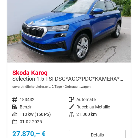
Skoda Karoq
Selection 1.5 TSI DSG*ACC*PDC*KAMERA*TEMPOMAT*LED*SMARTLINK*KLIMA*RADIO*17-ZOLL
unverbindliche Lieferzeit:
2 Tage
Gebrauchtwagen
Fahrzeugnr.
183432
Getriebe
Automatik
Kraftstoff
Benzin
Außenfarbe
Raceblau Metallic
Leistung
110 kW (150 PS)
Kilometerstand
21.300 km
01.02.2025
27.870,– €
Details