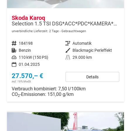
Skoda Karoq
Selection 1.5 TSI DSG*ACC*PDC*KAMERA*TEMPOMAT*LED*SMARTLINK*KLIMA*RADIO*17-ZOLL
unverbindliche Lieferzeit:
2 Tage
Gebrauchtwagen
Fahrzeugnr.
184198
Getriebe
Automatik
Kraftstoff
Benzin
Außenfarbe
Blackmagic Perleffekt
Leistung
110 kW (150 PS)
Kilometerstand
29.000 km
01.04.2025
27.570,– €
Details
incl. 19% MwSt.
Verbrauch kombiniert:
7,50 l/100km
CO
-Emissionen:
151,00 g/km
2