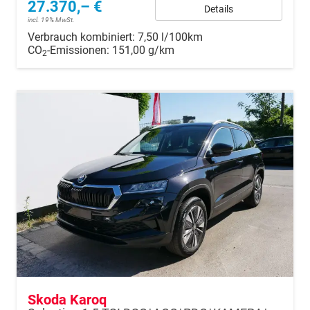
27.370,– €
Details
incl. 19% MwSt.
Verbrauch kombiniert:
7,50 l/100km
CO
-Emissionen:
151,00 g/km
2
Skoda Karoq