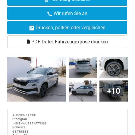
Wir rufen Sie an
Drucken, parken oder vergleichen
PDF-Datei, Fahrzeugexposé drucken
+10
AUSSENFARBE
Stahlgrau
INNENAUSSTATTUNG
Schwarz
GETRIEBE