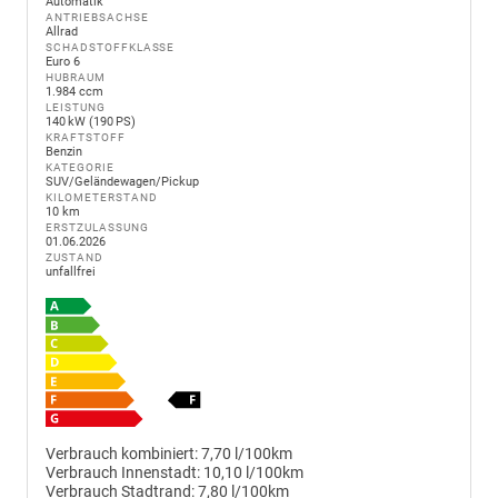
Automatik
ANTRIEBSACHSE
Allrad
SCHADSTOFFKLASSE
Euro 6
HUBRAUM
1.984 ccm
LEISTUNG
140 kW (190 PS)
KRAFTSTOFF
Benzin
KATEGORIE
SUV/Geländewagen/Pickup
KILOMETERSTAND
10 km
ERSTZULASSUNG
01.06.2026
ZUSTAND
unfallfrei
Verbrauch kombiniert:
7,70 l/100km
Verbrauch Innenstadt:
10,10 l/100km
Verbrauch Stadtrand:
7,80 l/100km