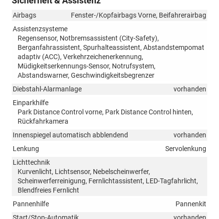
Sicherheit & Assistenz
Airbags
Fenster-/Kopfairbags Vorne, Beifahrerairbag
Assistenzsysteme
Regensensor, Notbremsassistent (City-Safety),
Berganfahrassistent, Spurhalteassistent, Abstandstempomat
adaptiv (ACC), Verkehrzeichenerkennung,
Müdigkeitserkennungs-Sensor, Notrufsystem,
Abstandswarner, Geschwindigkeitsbegrenzer
Diebstahl-Alarmanlage
vorhanden
Einparkhilfe
Park Distance Control vorne, Park Distance Control hinten,
Rückfahrkamera
Innenspiegel automatisch abblendend
vorhanden
Lenkung
Servolenkung
Lichttechnik
Kurvenlicht, Lichtsensor, Nebelscheinwerfer,
Scheinwerferreinigung, Fernlichtassistent, LED-Tagfahrlicht,
Blendfreies Fernlicht
Pannenhilfe
Pannenkit
Start/Stop-Automatik
vorhanden