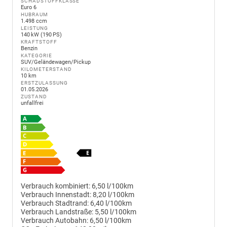
SCHADSTOFFKLASSE
Euro 6
HUBRAUM
1.498 ccm
LEISTUNG
140 kW (190 PS)
KRAFTSTOFF
Benzin
KATEGORIE
SUV/Geländewagen/Pickup
KILOMETERSTAND
10 km
ERSTZULASSUNG
01.05.2026
ZUSTAND
unfallfrei
Verbrauch kombiniert:
6,50 l/100km
Verbrauch Innenstadt:
8,20 l/100km
Verbrauch Stadtrand:
6,40 l/100km
Verbrauch Landstraße:
5,50 l/100km
Verbrauch Autobahn:
6,50 l/100km