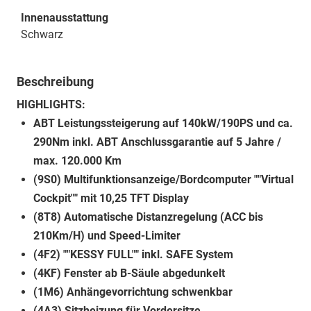
Innenausstattung
Schwarz
Beschreibung
HIGHLIGHTS:
ABT Leistungssteigerung auf 140kW/190PS und ca.
290Nm inkl. ABT Anschlussgarantie auf 5 Jahre /
max. 120.000 Km
(9S0) Multifunktionsanzeige/Bordcomputer ""Virtual
Cockpit"" mit 10,25 TFT Display
(8T8) Automatische Distanzregelung (ACC bis
210Km/H) und Speed-Limiter
(4F2) ""KESSY FULL"" inkl. SAFE System
(4KF) Fenster ab B-Säule abgedunkelt
(1M6) Anhängevorrichtung schwenkbar
(4A3) Sitzheizung für Vordersitze