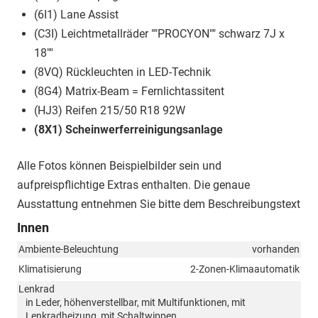
(6I1) Lane Assist
(C3I) Leichtmetallräder ""PROCYON"" schwarz 7J x
18""
(8VQ) Rückleuchten in LED-Technik
(8G4) Matrix-Beam = Fernlichtassitent
(HJ3) Reifen 215/50 R18 92W
(8X1) Scheinwerferreinigungsanlage
Alle Fotos können Beispielbilder sein und
aufpreispflichtige Extras enthalten. Die genaue
Ausstattung entnehmen Sie bitte dem Beschreibungstext
Innen
Ambiente-Beleuchtung
vorhanden
Klimatisierung
2-Zonen-Klimaautomatik
Lenkrad
in Leder, höhenverstellbar, mit Multifunktionen, mit
Lenkradheizung, mit Schaltwippen