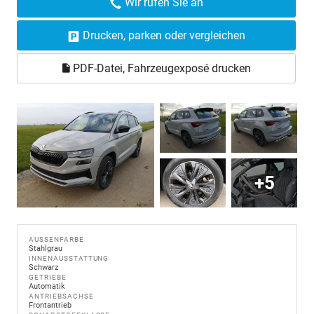
Wir rufen Sie an
Drucken, parken oder vergleichen
PDF-Datei, Fahrzeugexposé drucken
+5
AUSSENFARBE
Stahlgrau
INNENAUSSTATTUNG
Schwarz
GETRIEBE
Automatik
ANTRIEBSACHSE
Frontantrieb