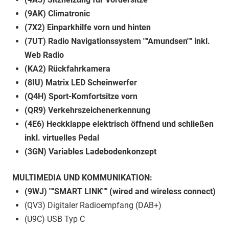
(9AK) Climatronic
(7X2) Einparkhilfe vorn und hinten
(7UT) Radio Navigationssystem ""Amundsen"" inkl.
Web Radio
(KA2) Rückfahrkamera
(8IU) Matrix LED Scheinwerfer
(Q4H) Sport-Komfortsitze vorn
(QR9) Verkehrszeichenerkennung
(4E6) Heckklappe elektrisch öffnend und schließen
inkl. virtuelles Pedal
(3GN) Variables Ladebodenkonzept
MULTIMEDIA UND KOMMUNIKATION:
(9WJ) ""SMART LINK"" (wired and wireless connect)
(QV3) Digitaler Radioempfang (DAB+)
(U9C) USB Typ C