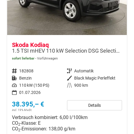
Skoda Kodiaq
1.5 TSI mHEV 110 kW Selection DSG Selection, AHK, Navi, Side, Kamera, Winter, 4 J.- Garantie
sofort lieferbar
Vorführwagen
Fahrzeugnr.
182808
Getriebe
Automatik
Kraftstoff
Benzin
Außenfarbe
Black Magic Perleffekt
Leistung
110 kW (150 PS)
Kilometerstand
900 km
01.07.2026
38.395,– €
Details
incl. 19% MwSt.
Verbrauch kombiniert:
6,00 l/100km
CO
-Klasse:
E
2
CO
-Emissionen:
138,00 g/km
2