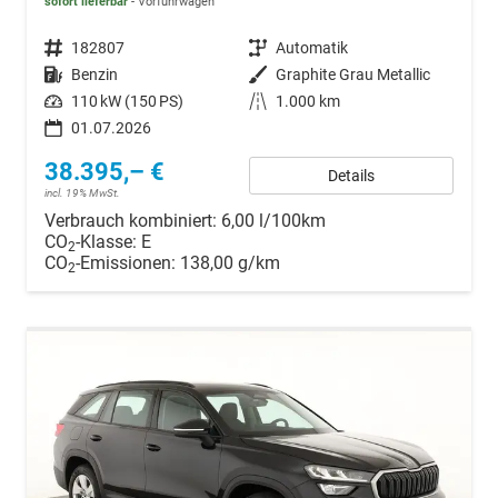
sofort lieferbar
Vorführwagen
Fahrzeugnr.
182807
Getriebe
Automatik
Kraftstoff
Benzin
Außenfarbe
Graphite Grau Metallic
Leistung
110 kW (150 PS)
Kilometerstand
1.000 km
01.07.2026
38.395,– €
Details
incl. 19% MwSt.
Verbrauch kombiniert:
6,00 l/100km
CO
-Klasse:
E
2
CO
-Emissionen:
138,00 g/km
2