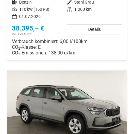
Kraftstoff
Benzin
Außenfarbe
Stahl Grau
Leistung
110 kW (150 PS)
Kilometerstand
1.000 km
01.07.2026
38.395,– €
Details
incl. 19% MwSt.
Verbrauch kombiniert:
6,00 l/100km
CO
-Klasse:
E
2
CO
-Emissionen:
138,00 g/km
2