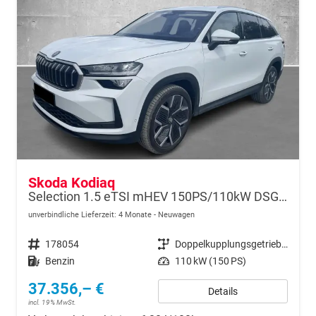
Skoda Kodiaq
Selection 1.5 eTSI mHEV 150PS/110kW DSG 2026
unverbindliche Lieferzeit:
4 Monate
Neuwagen
Fahrzeugnr.
178054
Getriebe
Doppelkupplungsgetriebe (DSG)
Kraftstoff
Benzin
Leistung
110 kW (150 PS)
37.356,– €
Details
incl. 19% MwSt.