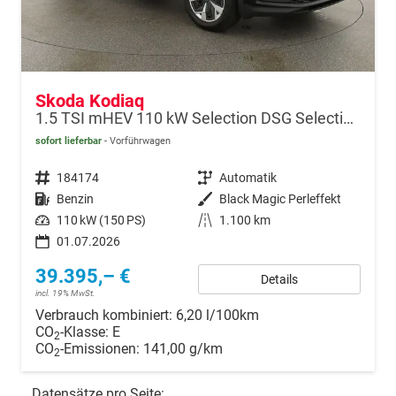
Skoda Kodiaq
1.5 TSI mHEV 110 kW Selection DSG Selection, 7-Sitzer, AHK, Navi, Side, Kamera, Winter, 4 J.- Garantie
sofort lieferbar
Vorführwagen
Fahrzeugnr.
184174
Getriebe
Automatik
Kraftstoff
Benzin
Außenfarbe
Black Magic Perleffekt
Leistung
110 kW (150 PS)
Kilometerstand
1.100 km
01.07.2026
39.395,– €
Details
incl. 19% MwSt.
Verbrauch kombiniert:
6,20 l/100km
CO
-Klasse:
E
2
CO
-Emissionen:
141,00 g/km
2
Datensätze pro Seite: