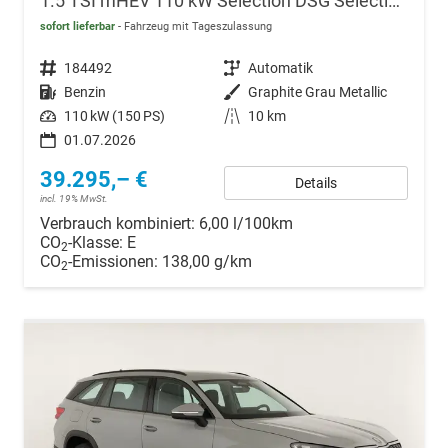
1.5 TSI mHEV 110 kW Selection DSG Selection, AHK, Navi, Side, Kamera, Winter, 4 J.- Garantie
sofort lieferbar
Fahrzeug mit Tageszulassung
Fahrzeugnr.
184492
Getriebe
Automatik
Kraftstoff
Benzin
Außenfarbe
Graphite Grau Metallic
Leistung
110 kW (150 PS)
Kilometerstand
10 km
01.07.2026
39.295,– €
Details
incl. 19% MwSt.
Verbrauch kombiniert:
6,00 l/100km
CO
-Klasse:
E
2
CO
-Emissionen:
138,00 g/km
2