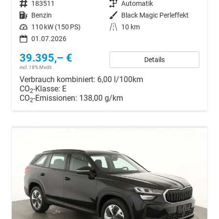
Fahrzeugnr.
183511
Getriebe
Automatik
Kraftstoff
Benzin
Außenfarbe
Black Magic Perleffekt
Leistung
110 kW (150 PS)
Kilometerstand
10 km
01.07.2026
39.395,– €
Details
incl. 19% MwSt.
Verbrauch kombiniert:
6,00 l/100km
CO
-Klasse:
E
2
CO
-Emissionen:
138,00 g/km
2