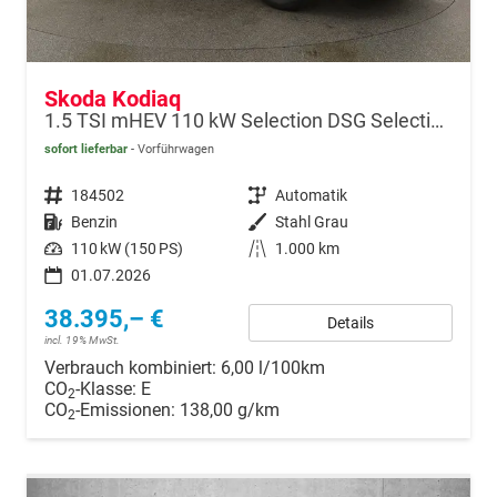
Skoda Kodiaq
1.5 TSI mHEV 110 kW Selection DSG Selection, AHK, Navi, Side, Kamera, Winter, 4 J.- Garantie
sofort lieferbar
Vorführwagen
Fahrzeugnr.
184502
Getriebe
Automatik
Kraftstoff
Benzin
Außenfarbe
Stahl Grau
Leistung
110 kW (150 PS)
Kilometerstand
1.000 km
01.07.2026
38.395,– €
Details
incl. 19% MwSt.
Verbrauch kombiniert:
6,00 l/100km
CO
-Klasse:
E
2
CO
-Emissionen:
138,00 g/km
2