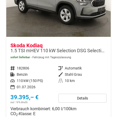
Skoda Kodiaq
1.5 TSI mHEV 110 kW Selection DSG Selection, AHK, Navi, Side, Kamera, Winter, 4 J.- Garantie
sofort lieferbar
Fahrzeug mit Tageszulassung
Fahrzeugnr.
182806
Getriebe
Automatik
Kraftstoff
Benzin
Außenfarbe
Stahl Grau
Leistung
110 kW (150 PS)
Kilometerstand
10 km
01.07.2026
39.395,– €
Details
incl. 19% MwSt.
Verbrauch kombiniert:
6,00 l/100km
CO
-Klasse:
E
2