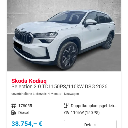
Skoda Kodiaq
Selection 2.0 TDI 150PS/110kW DSG 2026
unverbindliche Lieferzeit:
4 Monate
Neuwagen
Fahrzeugnr.
178055
Getriebe
Doppelkupplungsgetriebe (DSG)
Kraftstoff
Diesel
Leistung
110 kW (150 PS)
38.754,– €
Details