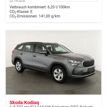
incl. 19% MwSt.
Verbrauch kombiniert:
6,20 l/100km
CO
-Klasse:
E
2
CO
-Emissionen:
141,00 g/km
2
Skoda Kodiaq