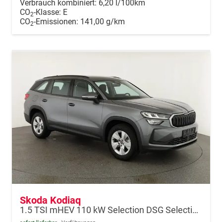
Verbrauch kombiniert:
6,20 l/100km
CO
-Klasse:
E
2
CO
-Emissionen:
141,00 g/km
2
Skoda Kodiaq
1.5 TSI mHEV 110 kW Selection DSG Selection, AHK, Navi, Side, Kamera, Winter, 4 J.- Garantie