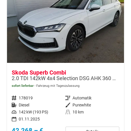
Skoda Superb Combi
2.0 TDI 142kW 4x4 Selection DSG AHK 360 Head Up Pano
sofort lieferbar
Fahrzeug mit Tageszulassung
Fahrzeugnr.
178019
Getriebe
Automatik
Kraftstoff
Diesel
Außenfarbe
Purewhite
Leistung
142 kW (193 PS)
Kilometerstand
10 km
01.11.2025
42.268,– €