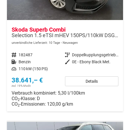
Skoda Superb Combi
Selection 1.5 eTSI mHEV 150PS/110kW DSG7 2026 +AHK+EL.HECK+NAVI+KESSY
unverbindliche Lieferzeit:
10 Tage
Neuwagen
Fahrzeugnr.
182487
Getriebe
Doppelkupplungsgetriebe (DSG)
Kraftstoff
Benzin
Außenfarbe
0E - Ebony Black Met.
Leistung
110 kW (150 PS)
38.641,– €
Details
incl. 19% MwSt.
Verbrauch kombiniert:
5,30 l/100km
CO
-Klasse:
D
2
CO
-Emissionen:
120,00 g/km
2