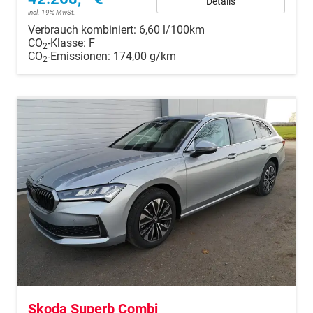
Details
incl. 19% MwSt.
Verbrauch kombiniert:
6,60 l/100km
CO
-Klasse:
F
2
CO
-Emissionen:
174,00 g/km
2
Skoda Superb Combi