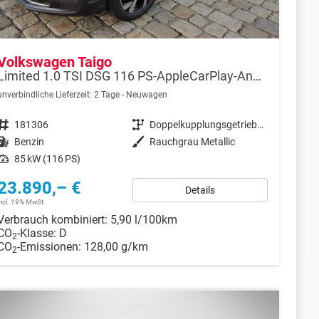
Volkswagen Taigo
Limited 1.0 TSI DSG 116 PS-AppleCarPlay-AndroidAuto-Keyless-2x PDC-Rückfahrkamera-Climatronic-LED-17''Alu-Sofort
unverbindliche Lieferzeit:
2 Tage
Neuwagen
Fahrzeugnr.
181306
Getriebe
Doppelkupplungsgetriebe (DSG)
Kraftstoff
Benzin
Außenfarbe
Rauchgrau Metallic
Leistung
85 kW (116 PS)
23.890,– €
Details
incl. 19% MwSt.
Verbrauch kombiniert:
5,90 l/100km
CO
-Klasse:
D
2
CO
-Emissionen:
128,00 g/km
2