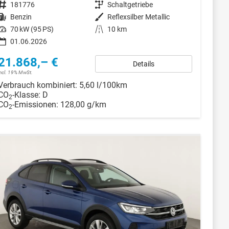
Fahrzeugnr.
181776
Getriebe
Schaltgetriebe
Kraftstoff
Benzin
Außenfarbe
Reflexsilber Metallic
Leistung
70 kW (95 PS)
Kilometerstand
10 km
01.06.2026
21.868,– €
Details
incl. 19% MwSt.
Verbrauch kombiniert:
5,60 l/100km
CO
-Klasse:
D
2
CO
-Emissionen:
128,00 g/km
2