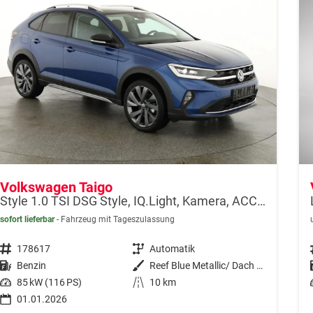
Volkswagen Taigo
Style 1.0 TSI DSG Style, IQ.Light, Kamera, ACC, Winter, 18-Zoll, 3 J.-Garantie
sofort lieferbar
Fahrzeug mit Tageszulassung
Fahrzeugnr.
178617
Getriebe
Automatik
Kraftstoff
Benzin
Außenfarbe
Reef Blue Metallic/ Dach Schwarz
Leistung
85 kW (116 PS)
Kilometerstand
10 km
01.01.2026