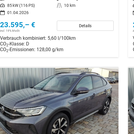
Leistung
85 kW (116 PS)
Kilometerstand
10 km
01.04.2026
23.595,– €
Details
incl. 19% MwSt.
Verbrauch kombiniert:
5,60 l/100km
CO
-Klasse:
D
2
CO
-Emissionen:
128,00 g/km
2