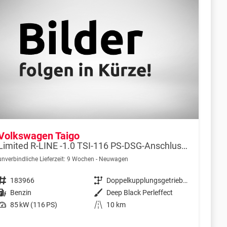
Volkswagen Taigo
Limited R-LINE -1.0 TSI-116 PS-DSG-Anschlussgarantie-AppleCarPlay-AndroidAuto-Kessy GO-ACC-PDC2x-Kamera-Klimaautomatik-LED MATRIX-18"Alu
unverbindliche Lieferzeit:
9 Wochen
Neuwagen
Fahrzeugnr.
183966
Getriebe
Doppelkupplungsgetriebe (DSG)
Kraftstoff
Benzin
Außenfarbe
Deep Black Perleffect
Leistung
85 kW (116 PS)
Kilometerstand
10 km