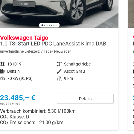
Volkswagen Taigo
1.0 TSI Start LED PDC LaneAssist Klima DAB
unverbindliche Lieferzeit:
7 Tage
Neuwagen
Fahrzeugnr.
181019
Getriebe
Schaltgetriebe
Kraftstoff
Benzin
Außenfarbe
Ascot Grau
Leistung
70 kW (95 PS)
Kilometerstand
9 km
23.485,– €
Details
incl. 19% MwSt.
Verbrauch kombiniert:
5,30 l/100km
CO
-Klasse:
D
2
CO
-Emissionen:
121,00 g/km
2