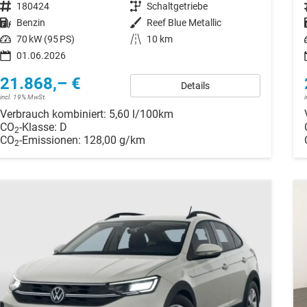
Fahrzeugnr.
180424
Getriebe
Schaltgetriebe
Kraftstoff
Benzin
Außenfarbe
Reef Blue Metallic
Leistung
70 kW (95 PS)
Kilometerstand
10 km
01.06.2026
21.868,– €
Details
incl. 19% MwSt.
Verbrauch kombiniert:
5,60 l/100km
CO
-Klasse:
D
2
CO
-Emissionen:
128,00 g/km
2