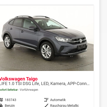
Volkswagen Taigo
LIFE 1.0 TSI DSG Life, LED, Kamera, APP-Connect, Winter, 17-Zoll
sofort lieferbar
Vorführwagen
Fahrzeugnr.
183743
Getriebe
Automatik
Kraftstoff
Benzin
Außenfarbe
Rauchgrau Metallic