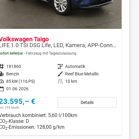
Volkswagen Taigo
LIFE 1.0 TSI DSG Life, LED, Kamera, APP-Connect, Winter, 17-Zoll
sofort lieferbar
Fahrzeug mit Tageszulassung
Fahrzeugnr.
181860
Getriebe
Automatik
Kraftstoff
Benzin
Außenfarbe
Reef Blue Metallic
Leistung
85 kW (116 PS)
Kilometerstand
10 km
01.06.2026
23.595,– €
Details
incl. 19% MwSt.
Verbrauch kombiniert:
5,60 l/100km
CO
-Klasse:
D
2
CO
-Emissionen:
128,00 g/km
2