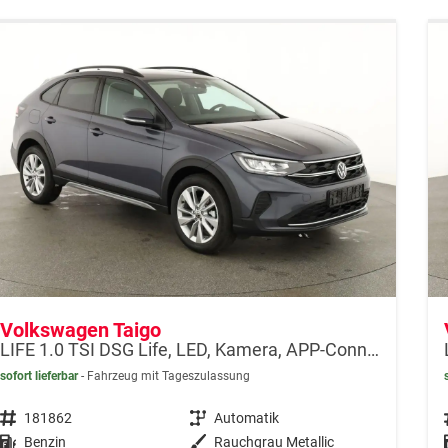
Volkswagen Taigo
LIFE 1.0 TSI DSG Life, LED, Kamera, APP-Connect, Winter, 17-Zoll
sofort lieferbar
Fahrzeug mit Tageszulassung
Fahrzeugnr.
181862
Getriebe
Automatik
Kraftstoff
Benzin
Außenfarbe
Rauchgrau Metallic