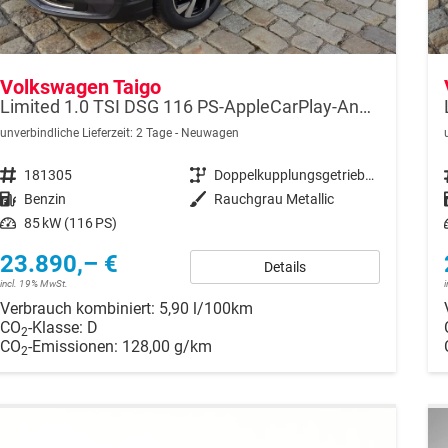
Volkswagen Taigo
Limited 1.0 TSI DSG 116 PS-AppleCarPlay-AndroidAuto-Keyless-2x PDC-Rückfahrkamera-Climatronic-LED-17''Alu-Sofort
unverbindliche Lieferzeit:
2 Tage
Neuwagen
Fahrzeugnr.
181305
Getriebe
Doppelkupplungsgetriebe (DSG)
Kraftstoff
Benzin
Außenfarbe
Rauchgrau Metallic
Leistung
85 kW (116 PS)
23.890,– €
Details
incl. 19% MwSt.
Verbrauch kombiniert:
5,90 l/100km
CO
-Klasse:
D
2
CO
-Emissionen:
128,00 g/km
2