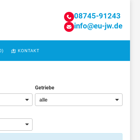
08745-91243
info@eu-jw.de
0
)
KONTAKT
Getriebe