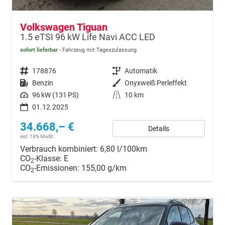
Volkswagen Tiguan
1.5 eTSI 96 kW Life Navi ACC LED
sofort lieferbar
Fahrzeug mit Tageszulassung
Fahrzeugnr.
178876
Getriebe
Automatik
Kraftstoff
Benzin
Außenfarbe
Onyxweiß Perleffekt
Leistung
96 kW (131 PS)
Kilometerstand
10 km
01.12.2025
34.668,– €
Details
incl. 19% MwSt.
Verbrauch kombiniert:
6,80 l/100km
CO
-Klasse:
E
2
CO
-Emissionen:
155,00 g/km
2