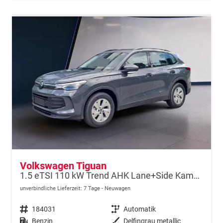
Volkswagen Tiguan
1.5 eTSI 110 kW Trend AHK Lane+Side Kamera SHZ
unverbindliche Lieferzeit:
7 Tage
Neuwagen
Fahrzeugnr.
184031
Getriebe
Automatik
Kraftstoff
Benzin
Außenfarbe
Delfingrau metallic