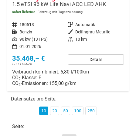
1.5 eTSI 96 kW Life Navi ACC LED AHK
sofort lieferbar
Fahrzeug mit Tageszulassung
Fahrzeugnr.
180513
Getriebe
Automatik
Kraftstoff
Benzin
Außenfarbe
Delfingrau Metallic
Leistung
96 kW (131 PS)
Kilometerstand
10 km
01.01.2026
35.468,– €
Details
incl. 19% MwSt.
Verbrauch kombiniert:
6,80 l/100km
CO
-Klasse:
E
2
CO
-Emissionen:
155,00 g/km
2
Datensätze pro Seite:
10
20
50
100
250
Seite: