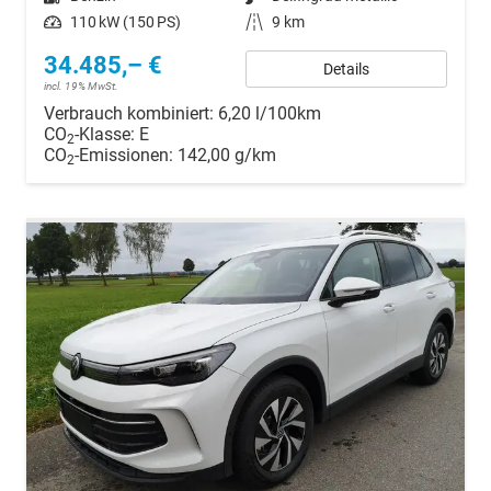
Leistung
110 kW (150 PS)
Kilometerstand
9 km
34.485,– €
Details
incl. 19% MwSt.
Verbrauch kombiniert:
6,20 l/100km
CO
-Klasse:
E
2
CO
-Emissionen:
142,00 g/km
2