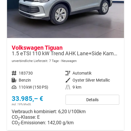
Volkswagen Tiguan
1.5 eTSI 110 kW Trend AHK Lane+Side Kamera VZE
unverbindliche Lieferzeit:
7 Tage
Neuwagen
Fahrzeugnr.
183730
Getriebe
Automatik
Kraftstoff
Benzin
Außenfarbe
Oyster Silver Metallic
Leistung
110 kW (150 PS)
Kilometerstand
9 km
33.985,– €
Details
incl. 19% MwSt.
Verbrauch kombiniert:
6,20 l/100km
CO
-Klasse:
E
2
CO
-Emissionen:
142,00 g/km
2