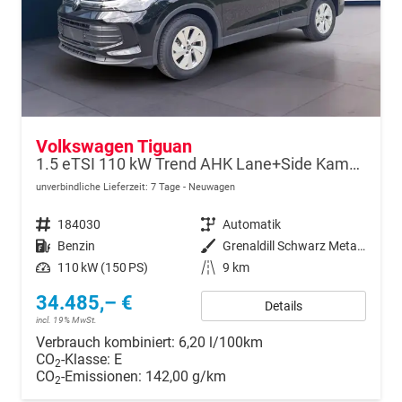
Volkswagen Tiguan
1.5 eTSI 110 kW Trend AHK Lane+Side Kamera SHZ
unverbindliche Lieferzeit:
7 Tage
Neuwagen
Fahrzeugnr.
184030
Getriebe
Automatik
Kraftstoff
Benzin
Außenfarbe
Grenaldill Schwarz Metallic
Leistung
110 kW (150 PS)
Kilometerstand
9 km
34.485,– €
Details
incl. 19% MwSt.
Verbrauch kombiniert:
6,20 l/100km
CO
-Klasse:
E
2
CO
-Emissionen:
142,00 g/km
2