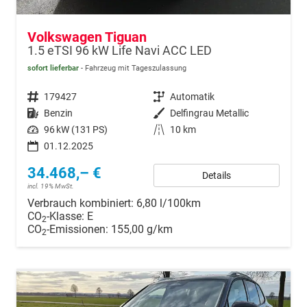
Volkswagen Tiguan
1.5 eTSI 96 kW Life Navi ACC LED
sofort lieferbar
Fahrzeug mit Tageszulassung
Fahrzeugnr.
179427
Getriebe
Automatik
Kraftstoff
Benzin
Außenfarbe
Delfingrau Metallic
Leistung
96 kW (131 PS)
Kilometerstand
10 km
01.12.2025
34.468,– €
Details
incl. 19% MwSt.
Verbrauch kombiniert:
6,80 l/100km
CO
-Klasse:
E
2
CO
-Emissionen:
155,00 g/km
2