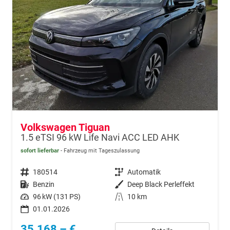
Volkswagen Tiguan
1.5 eTSI 96 kW Life Navi ACC LED AHK
sofort lieferbar
Fahrzeug mit Tageszulassung
Fahrzeugnr.
180514
Getriebe
Automatik
Kraftstoff
Benzin
Außenfarbe
Deep Black Perleffekt
Leistung
96 kW (131 PS)
Kilometerstand
10 km
01.01.2026
35.168,– €