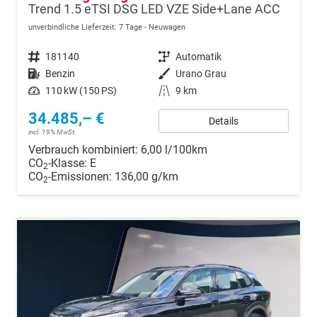
Trend 1.5 eTSI DSG LED VZE Side+Lane ACC
unverbindliche Lieferzeit:
7 Tage
Neuwagen
Fahrzeugnr.
181140
Getriebe
Automatik
Kraftstoff
Benzin
Außenfarbe
Urano Grau
Leistung
110 kW (150 PS)
Kilometerstand
9 km
34.485,– €
Details
incl. 19% MwSt.
Verbrauch kombiniert:
6,00 l/100km
CO
-Klasse:
E
2
CO
-Emissionen:
136,00 g/km
2