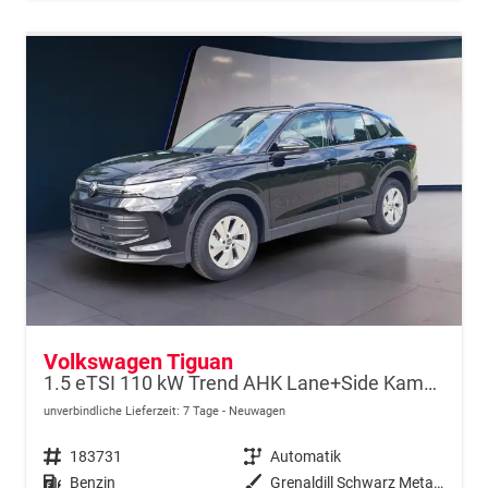
Volkswagen Tiguan
1.5 eTSI 110 kW Trend AHK Lane+Side Kamera VZE
unverbindliche Lieferzeit:
7 Tage
Neuwagen
Fahrzeugnr.
183731
Getriebe
Automatik
Kraftstoff
Benzin
Außenfarbe
Grenaldill Schwarz Metallic