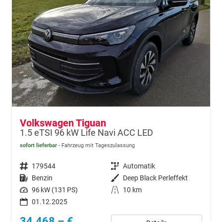
Volkswagen Tiguan
1.5 eTSI 96 kW Life Navi ACC LED
sofort lieferbar
Fahrzeug mit Tageszulassung
Fahrzeugnr.
179544
Getriebe
Automatik
Kraftstoff
Benzin
Außenfarbe
Deep Black Perleffekt
Leistung
96 kW (131 PS)
Kilometerstand
10 km
01.12.2025
34.468,– €