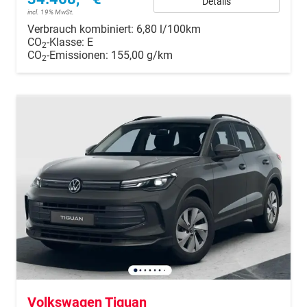
Details
incl. 19% MwSt.
Verbrauch kombiniert:
6,80 l/100km
CO
-Klasse:
E
2
CO
-Emissionen:
155,00 g/km
2
Volkswagen Tiguan