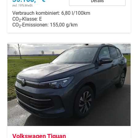
Details
incl. 19% MwSt.
Verbrauch kombiniert:
6,80 l/100km
CO
-Klasse:
E
2
CO
-Emissionen:
155,00 g/km
2
Volkswagen Tiguan