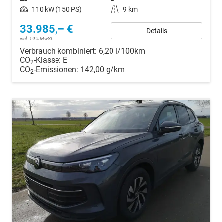
Leistung
110 kW (150 PS)
Kilometerstand
9 km
33.985,– €
Details
incl. 19% MwSt.
Verbrauch kombiniert:
6,20 l/100km
CO
-Klasse:
E
2
CO
-Emissionen:
142,00 g/km
2