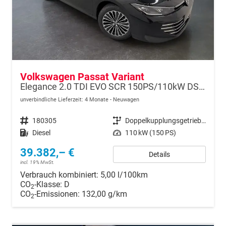
Volkswagen Passat Variant
Elegance 2.0 TDI EVO SCR 150PS/110kW DSG7 2026
unverbindliche Lieferzeit:
4 Monate
Neuwagen
Fahrzeugnr.
180305
Getriebe
Doppelkupplungsgetriebe (DSG)
Kraftstoff
Diesel
Leistung
110 kW (150 PS)
39.382,– €
Details
incl. 19% MwSt.
Verbrauch kombiniert:
5,00 l/100km
CO
-Klasse:
D
2
CO
-Emissionen:
132,00 g/km
2