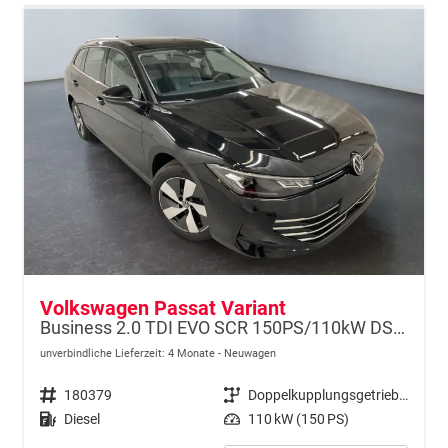
Volkswagen Passat Variant
Business 2.0 TDI EVO SCR 150PS/110kW DSG7 2026
unverbindliche Lieferzeit:
4 Monate
Neuwagen
Fahrzeugnr.
180379
Getriebe
Doppelkupplungsgetriebe (DSG)
Kraftstoff
Diesel
Leistung
110 kW (150 PS)