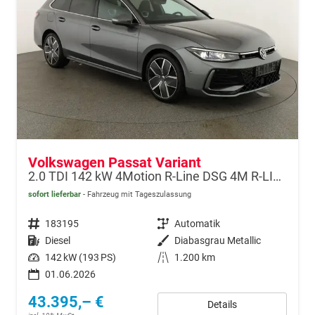
Volkswagen Passat Variant
2.0 TDI 142 kW 4Motion R-Line DSG 4M R-LINE, Pano, AHK, IQ.Light, HUD, 19-Zoll, AreaView, Navi, Side
sofort lieferbar
Fahrzeug mit Tageszulassung
Fahrzeugnr.
183195
Getriebe
Automatik
Kraftstoff
Diesel
Außenfarbe
Diabasgrau Metallic
Leistung
142 kW (193 PS)
Kilometerstand
1.200 km
01.06.2026
43.395,– €
Details