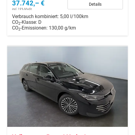
37.742,– €
Details
incl. 19% MwSt.
Verbrauch kombiniert:
5,00 l/100km
CO
-Klasse:
D
2
CO
-Emissionen:
130,00 g/km
2