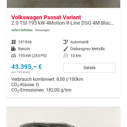
Volkswagen Passat Variant
2.0 TSI 195 kW 4Motion R-Line DSG 4M Black, HUD, AHK, Navi, IQ.Light, AreaView, Winter, el. Klappe, sofort
sofort lieferbar
Neuwagen
Fahrzeugnr.
181936
Getriebe
Automatik
Kraftstoff
Benzin
Außenfarbe
Diabasgrau Metallic
Leistung
195 kW (265 PS)
Kilometerstand
10 km
43.395,– €
Details
incl. 19% MwSt.
Verbrauch kombiniert:
8,00 l/100km
CO
-Klasse:
G
2
CO
-Emissionen:
182,00 g/km
2