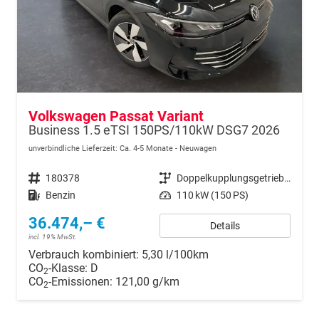
Volkswagen Passat Variant
Business 1.5 eTSI 150PS/110kW DSG7 2026
unverbindliche Lieferzeit: Ca. 4-5 Monate
Neuwagen
Fahrzeugnr.
180378
Getriebe
Doppelkupplungsgetriebe (DSG)
Kraftstoff
Benzin
Leistung
110 kW (150 PS)
36.474,– €
Details
incl. 19% MwSt.
Verbrauch kombiniert:
5,30 l/100km
CO
-Klasse:
D
2
CO
-Emissionen:
121,00 g/km
2