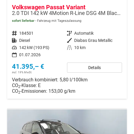
Volkswagen Passat Variant
2.0 TDI 142 kW 4Motion R-Line DSG 4M Black, AHK, IQ.Light, HUD, 19-Zoll, AreaView, Navi, Side
sofort lieferbar
Fahrzeug mit Tageszulassung
Fahrzeugnr.
184501
Getriebe
Automatik
Kraftstoff
Diesel
Außenfarbe
Diabas Grau Metallic
Leistung
142 kW (193 PS)
Kilometerstand
10 km
01.07.2026
41.395,– €
Details
incl. 19% MwSt.
Verbrauch kombiniert:
5,80 l/100km
CO
-Klasse:
E
2
CO
-Emissionen:
153,00 g/km
2