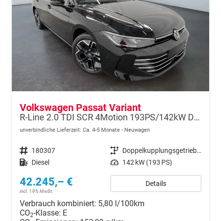
Volkswagen Passat Variant
R-Line 2.0 TDI SCR 4Motion 193PS/142kW DSG7 2026
unverbindliche Lieferzeit: Ca. 4-5 Monate
Neuwagen
Fahrzeugnr.
180307
Getriebe
Doppelkupplungsgetriebe (DSG)
Kraftstoff
Diesel
Leistung
142 kW (193 PS)
42.245,– €
Details
incl. 19% MwSt.
Verbrauch kombiniert:
5,80 l/100km
CO
-Klasse:
E
2