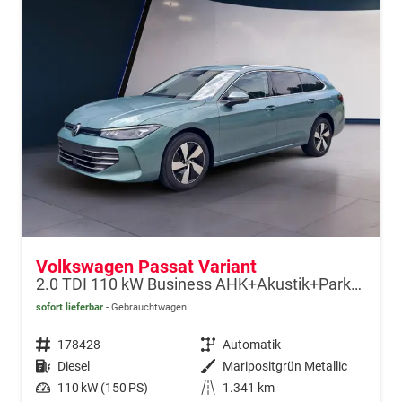
Volkswagen Passat Variant
2.0 TDI 110 kW Business AHK+Akustik+ParkPro
sofort lieferbar
Gebrauchtwagen
Fahrzeugnr.
178428
Getriebe
Automatik
Kraftstoff
Diesel
Außenfarbe
Maripositgrün Metallic
Leistung
110 kW (150 PS)
Kilometerstand
1.341 km