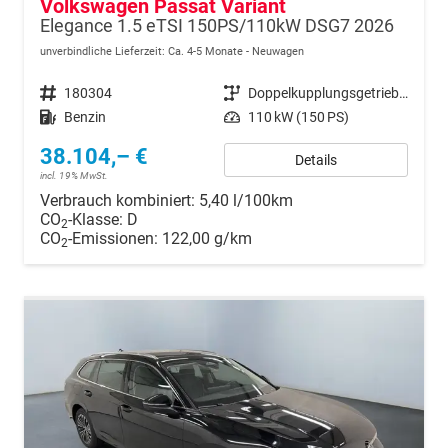
Volkswagen Passat Variant
Elegance 1.5 eTSI 150PS/110kW DSG7 2026
unverbindliche Lieferzeit: Ca. 4-5 Monate
Neuwagen
Fahrzeugnr.
180304
Getriebe
Doppelkupplungsgetriebe (DSG)
Kraftstoff
Benzin
Leistung
110 kW (150 PS)
38.104,– €
Details
incl. 19% MwSt.
Verbrauch kombiniert:
5,40 l/100km
CO
-Klasse:
D
2
CO
-Emissionen:
122,00 g/km
2