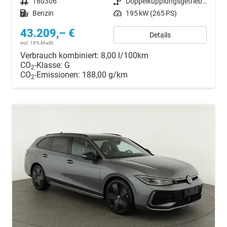
Fahrzeugnr.
180306
Getriebe
Doppelkupplungsgetriebe (DSG)
Kraftstoff
Benzin
Leistung
195 kW (265 PS)
43.209,– €
Details
incl. 19% MwSt.
Verbrauch kombiniert:
8,00 l/100km
CO
-Klasse:
G
2
CO
-Emissionen:
188,00 g/km
2