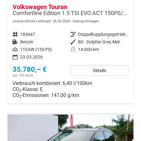
Volkswagen Touran
Comfortline Edition 1.5 TSI EVO ACT 150PS/110kW DSG7 2026 +AHK+TRAILER ASSIST+APP-Connect+RFK+17"ALU+SHZ
unverbindliche Lieferzeit:
26.09.2026
Gebrauchtwagen
Fahrzeugnr.
183647
Getriebe
Doppelkupplungsgetriebe (DSG)
Kraftstoff
Benzin
Außenfarbe
B0 - Dolphin Grey Met.
Leistung
110 kW (150 PS)
Kilometerstand
14.000 km
23.03.2026
35.780,– €
Details
incl. 19% MwSt.
Verbrauch kombiniert:
6,40 l/100km
CO
-Klasse:
E
2
CO
-Emissionen:
147,00 g/km
2