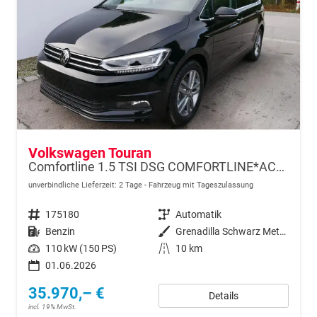
Volkswagen Touran
Comfortline 1.5 TSI DSG COMFORTLINE*ACC*LED*PDC*KAMERA*NAVI*SHZ* 7-SITZER 17-ZOLL
unverbindliche Lieferzeit:
2 Tage
Fahrzeug mit Tageszulassung
Fahrzeugnr.
175180
Getriebe
Automatik
Kraftstoff
Benzin
Außenfarbe
Grenadilla Schwarz Metallic
Leistung
110 kW (150 PS)
Kilometerstand
10 km
01.06.2026
35.970,– €
Details
incl. 19% MwSt.