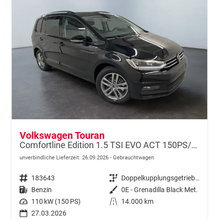
Volkswagen Touran
Comfortline Edition 1.5 TSI EVO ACT 150PS/110kW DSG7 2026 +AHK+TRAILER ASSIST+APP-Connect+RFK+17"ALU+SHZ
unverbindliche Lieferzeit:
26.09.2026
Gebrauchtwagen
Fahrzeugnr.
183643
Getriebe
Doppelkupplungsgetriebe (DSG)
Kraftstoff
Benzin
Außenfarbe
0E - Grenadilla Black Met.
Leistung
110 kW (150 PS)
Kilometerstand
14.000 km
27.03.2026