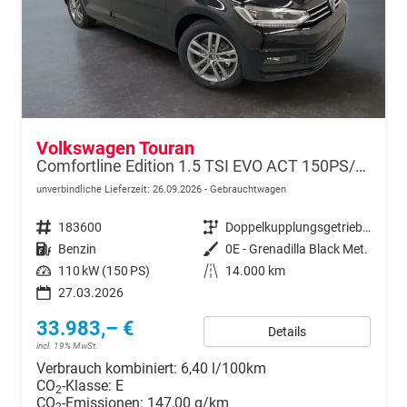
Volkswagen Touran
Comfortline Edition 1.5 TSI EVO ACT 150PS/110kW DSG7 2026 +APP-Connect+RFK+17"ALU+SHZ
unverbindliche Lieferzeit:
26.09.2026
Gebrauchtwagen
Fahrzeugnr.
183600
Getriebe
Doppelkupplungsgetriebe (DSG)
Kraftstoff
Benzin
Außenfarbe
0E - Grenadilla Black Met.
Leistung
110 kW (150 PS)
Kilometerstand
14.000 km
27.03.2026
33.983,– €
Details
incl. 19% MwSt.
Verbrauch kombiniert:
6,40 l/100km
CO
-Klasse:
E
2
CO
-Emissionen:
147,00 g/km
2