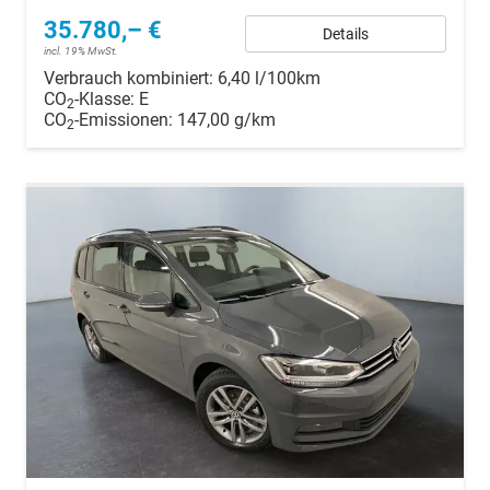
35.780,– €
Details
incl. 19% MwSt.
Verbrauch kombiniert:
6,40 l/100km
CO
-Klasse:
E
2
CO
-Emissionen:
147,00 g/km
2