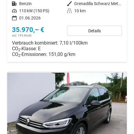
Kraftstoff
Benzin
Außenfarbe
Grenadilla Schwarz Metallic
Leistung
110 kW (150 PS)
Kilometerstand
10 km
01.06.2026
35.970,– €
Details
incl. 19% MwSt.
Verbrauch kombiniert:
7,10 l/100km
CO
-Klasse:
E
2
CO
-Emissionen:
151,00 g/km
2