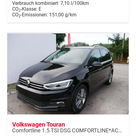
Verbrauch kombiniert:
7,10 l/100km
CO
-Klasse:
E
2
CO
-Emissionen:
151,00 g/km
2
Volkswagen Touran
Comfortline 1.5 TSI DSG COMFORTLINE*ACC*LED*PDC*KAMERA*NAVI*SHZ* 7-SITZER 17-ZOLL