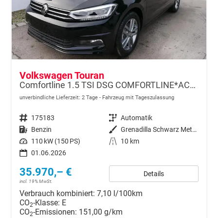
Volkswagen Touran
Comfortline 1.5 TSI DSG COMFORTLINE*ACC*LED*PDC*KAMERA*NAVI*SHZ* 7-SITZER 17-ZOLL
unverbindliche Lieferzeit:
2 Tage
Fahrzeug mit Tageszulassung
Fahrzeugnr.
175183
Getriebe
Automatik
Kraftstoff
Benzin
Außenfarbe
Grenadilla Schwarz Metallic
Leistung
110 kW (150 PS)
Kilometerstand
10 km
01.06.2026
35.970,– €
Details
incl. 19% MwSt.
Verbrauch kombiniert:
7,10 l/100km
CO
-Klasse:
E
2
CO
-Emissionen:
151,00 g/km
2