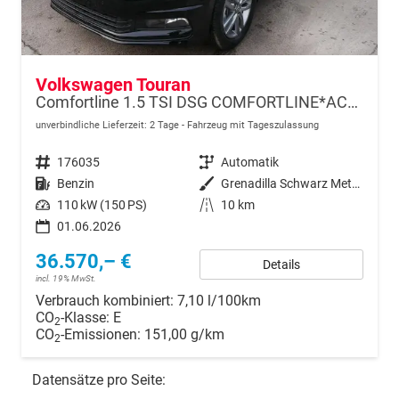
Volkswagen Touran
Comfortline 1.5 TSI DSG COMFORTLINE*ACC*LED*PDC*KAMERA*NAVI*SHZ* 7-SITZER 17-ZOLL
unverbindliche Lieferzeit:
2 Tage
Fahrzeug mit Tageszulassung
Fahrzeugnr.
176035
Getriebe
Automatik
Kraftstoff
Benzin
Außenfarbe
Grenadilla Schwarz Metallic
Leistung
110 kW (150 PS)
Kilometerstand
10 km
01.06.2026
36.570,– €
Details
incl. 19% MwSt.
Verbrauch kombiniert:
7,10 l/100km
CO
-Klasse:
E
2
CO
-Emissionen:
151,00 g/km
2
Datensätze pro Seite: