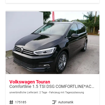
Volkswagen Touran
Comfortline 1.5 TSI DSG COMFORTLINE*ACC*LED*PDC*KAMERA*NAVI*SHZ* 7-SITZER 17-ZOLL
unverbindliche Lieferzeit:
2 Tage
Fahrzeug mit Tageszulassung
Fahrzeugnr.
175185
Getriebe
Automatik