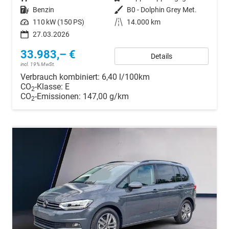
Kraftstoff
Benzin
Außenfarbe
B0 - Dolphin Grey Met.
Leistung
110 kW (150 PS)
Kilometerstand
14.000 km
27.03.2026
33.983,– €
Details
incl. 19% MwSt.
Verbrauch kombiniert:
6,40 l/100km
CO
-Klasse:
E
2
CO
-Emissionen:
147,00 g/km
2