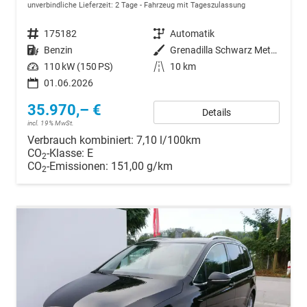
unverbindliche Lieferzeit:
2 Tage
Fahrzeug mit Tageszulassung
Fahrzeugnr.
175182
Getriebe
Automatik
Kraftstoff
Benzin
Außenfarbe
Grenadilla Schwarz Metallic
Leistung
110 kW (150 PS)
Kilometerstand
10 km
01.06.2026
35.970,– €
Details
incl. 19% MwSt.
Verbrauch kombiniert:
7,10 l/100km
CO
-Klasse:
E
2
CO
-Emissionen:
151,00 g/km
2