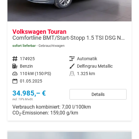
Volkswagen Touran
Comfortline BMT/Start-Stopp 1.5 TSI DSG Navi+VZE 7-Sitze
sofort lieferbar
Gebrauchtwagen
Fahrzeugnr.
174925
Getriebe
Automatik
Kraftstoff
Benzin
Außenfarbe
Delfingrau Metallic
Leistung
110 kW (150 PS)
Kilometerstand
1.325 km
01.05.2025
34.985,– €
Details
incl. 19% MwSt.
Verbrauch kombiniert:
7,00 l/100km
CO
-Emissionen:
159,00 g/km
2