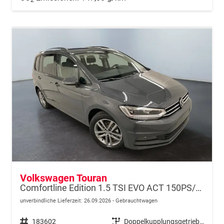
Volkswagen Touran
Comfortline Edition 1.5 TSI EVO ACT 150PS/110kW DSG7 2026 +APP-Connect+RFK+17"ALU+SHZ
unverbindliche Lieferzeit:
26.09.2026
Gebrauchtwagen
Fahrzeugnr.
183602
Getriebe
Doppelkupplungsgetriebe (DSG)