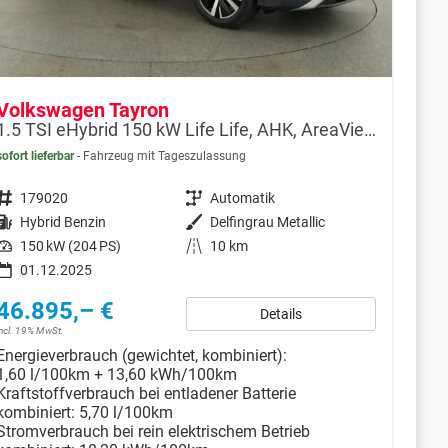
Volkswagen Tayron
1.5 TSI eHybrid 150 kW Life Life, AHK, AreaView, Side, Navi, Winter, 5-J. Garantie
sofort lieferbar
Fahrzeug mit Tageszulassung
Fahrzeugnr.
179020
Getriebe
Automatik
Kraftstoff
Hybrid Benzin
Außenfarbe
Delfingrau Metallic
Leistung
150 kW (204 PS)
Kilometerstand
10 km
01.12.2025
46.895,– €
Details
incl. 19% MwSt.
Energieverbrauch (gewichtet, kombiniert):
1,60 l/100km + 13,60 kWh/100km
Kraftstoffverbrauch bei entladener Batterie
kombiniert:
5,70 l/100km
Stromverbrauch bei rein elektrischem Betrieb