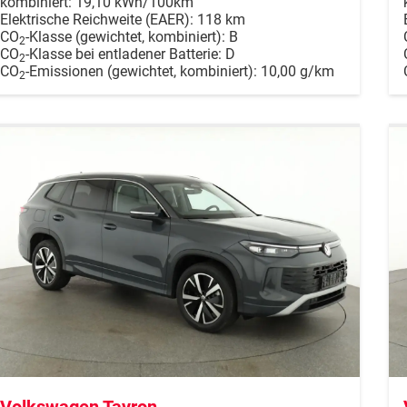
kombiniert:
19,10 kWh/100km
Elektrische Reichweite (EAER):
118 km
CO
-Klasse (gewichtet, kombiniert):
B
2
CO
-Klasse bei entladener Batterie:
D
2
CO
-Emissionen (gewichtet, kombiniert):
10,00 g/km
2