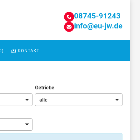
08745-91243
info@eu-jw.de
0
)
KONTAKT
Getriebe