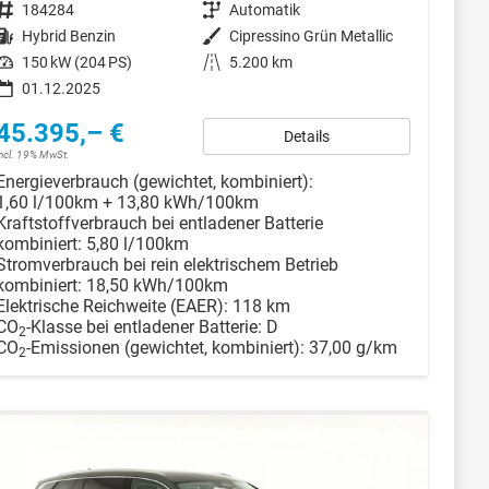
Fahrzeugnr.
184284
Getriebe
Automatik
Kraftstoff
Hybrid Benzin
Außenfarbe
Cipressino Grün Metallic
Leistung
150 kW (204 PS)
Kilometerstand
5.200 km
01.12.2025
45.395,– €
Details
incl. 19% MwSt.
Energieverbrauch (gewichtet, kombiniert):
1,60 l/100km + 13,80 kWh/100km
Kraftstoffverbrauch bei entladener Batterie
kombiniert:
5,80 l/100km
Stromverbrauch bei rein elektrischem Betrieb
kombiniert:
18,50 kWh/100km
Elektrische Reichweite (EAER):
118 km
CO
-Klasse bei entladener Batterie:
D
2
CO
-Emissionen (gewichtet, kombiniert):
37,00 g/km
2