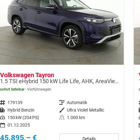
Volkswagen Tayron
1.5 TSI eHybrid 150 kW Life Life, AHK, AreaView, Side, Navi, Winter, 5-J. Garantie
sofort lieferbar
Vorführwagen
Fahrzeugnr.
179139
Getriebe
Automatik
Kraftstoff
Hybrid Benzin
Außenfarbe
Ultra Violet Metallic
Leistung
150 kW (204 PS)
Kilometerstand
1.000 km
01.12.2025
45.895,– €
Details