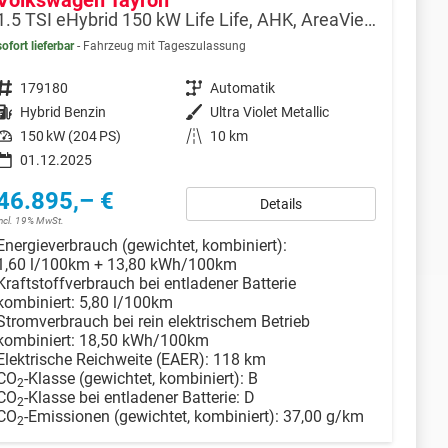
Volkswagen Tayron
1.5 TSI eHybrid 150 kW Life Life, AHK, AreaView, Side, Navi, Winter, 5-J. Garantie
sofort lieferbar
Fahrzeug mit Tageszulassung
Fahrzeugnr.
179180
Getriebe
Automatik
Kraftstoff
Hybrid Benzin
Außenfarbe
Ultra Violet Metallic
Leistung
150 kW (204 PS)
Kilometerstand
10 km
01.12.2025
46.895,– €
Details
incl. 19% MwSt.
Energieverbrauch (gewichtet, kombiniert):
1,60 l/100km + 13,80 kWh/100km
Kraftstoffverbrauch bei entladener Batterie
kombiniert:
5,80 l/100km
Stromverbrauch bei rein elektrischem Betrieb
kombiniert:
18,50 kWh/100km
Elektrische Reichweite (EAER):
118 km
CO
-Klasse (gewichtet, kombiniert):
B
2
CO
-Klasse bei entladener Batterie:
D
2
CO
-Emissionen (gewichtet, kombiniert):
37,00 g/km
2