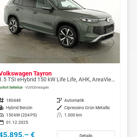
Volkswagen Tayron
1.5 TSI eHybrid 150 kW Life Life, AHK, AreaView, Side, Navi, Winter, 5-J. Garantie
sofort lieferbar
Vorführwagen
Fahrzeugnr.
180448
Getriebe
Automatik
Kraftstoff
Hybrid Benzin
Außenfarbe
Cipressino Grün Metallic
Leistung
150 kW (204 PS)
Kilometerstand
1.000 km
01.12.2025
45.895,– €
Details