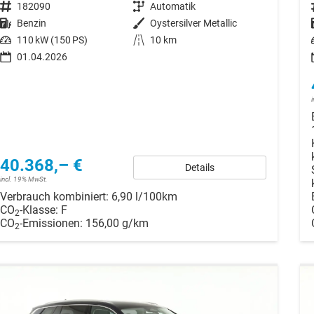
Fahrzeugnr.
182090
Getriebe
Automatik
Kraftstoff
Benzin
Außenfarbe
Oystersilver Metallic
Leistung
110 kW (150 PS)
Kilometerstand
10 km
01.04.2026
40.368,– €
Details
incl. 19% MwSt.
Verbrauch kombiniert:
6,90 l/100km
CO
-Klasse:
F
2
CO
-Emissionen:
156,00 g/km
2