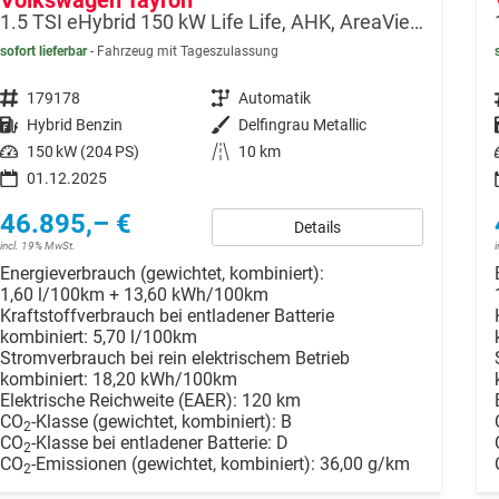
Volkswagen Tayron
1.5 TSI eHybrid 150 kW Life Life, AHK, AreaView, Side, Navi, Winter, 5-J. Garantie
sofort lieferbar
Fahrzeug mit Tageszulassung
Fahrzeugnr.
179178
Getriebe
Automatik
Kraftstoff
Hybrid Benzin
Außenfarbe
Delfingrau Metallic
Leistung
150 kW (204 PS)
Kilometerstand
10 km
01.12.2025
46.895,– €
Details
incl. 19% MwSt.
Energieverbrauch (gewichtet, kombiniert):
1,60 l/100km + 13,60 kWh/100km
Kraftstoffverbrauch bei entladener Batterie
kombiniert:
5,70 l/100km
Stromverbrauch bei rein elektrischem Betrieb
kombiniert:
18,20 kWh/100km
Elektrische Reichweite (EAER):
120 km
CO
-Klasse (gewichtet, kombiniert):
B
2
CO
-Klasse bei entladener Batterie:
D
2
CO
-Emissionen (gewichtet, kombiniert):
36,00 g/km
2