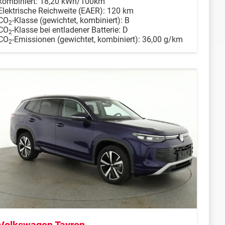
kombiniert:
18,20 kWh/100km
Elektrische Reichweite (EAER):
120 km
CO
-Klasse (gewichtet, kombiniert):
B
2
CO
-Klasse bei entladener Batterie:
D
2
CO
-Emissionen (gewichtet, kombiniert):
36,00 g/km
2