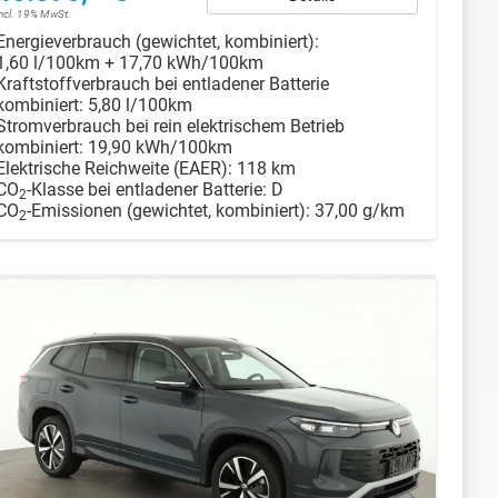
incl. 19% MwSt.
Energieverbrauch (gewichtet, kombiniert):
1,60 l/100km + 17,70 kWh/100km
Kraftstoffverbrauch bei entladener Batterie
kombiniert:
5,80 l/100km
Stromverbrauch bei rein elektrischem Betrieb
kombiniert:
19,90 kWh/100km
Elektrische Reichweite (EAER):
118 km
CO
-Klasse bei entladener Batterie:
D
2
CO
-Emissionen (gewichtet, kombiniert):
37,00 g/km
2