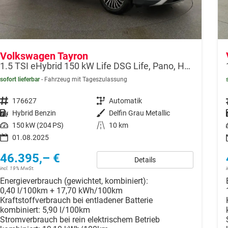
Volkswagen Tayron
1.5 TSI eHybrid 150 kW Life DSG Life, Pano, HuD, AHK, LED-Plus, Navi, 18-Zoll, 5-J Garantie
sofort lieferbar
Fahrzeug mit Tageszulassung
Fahrzeugnr.
176627
Getriebe
Automatik
Kraftstoff
Hybrid Benzin
Außenfarbe
Delfin Grau Metallic
Leistung
150 kW (204 PS)
Kilometerstand
10 km
01.08.2025
46.395,– €
Details
incl. 19% MwSt.
Energieverbrauch (gewichtet, kombiniert):
0,40 l/100km + 17,70 kWh/100km
Kraftstoffverbrauch bei entladener Batterie
kombiniert:
5,90 l/100km
Stromverbrauch bei rein elektrischem Betrieb