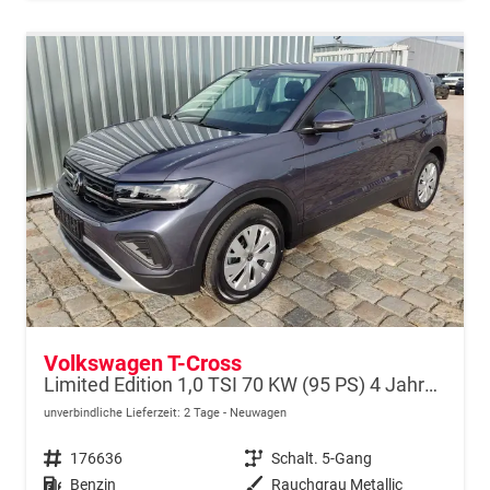
Volkswagen T-Cross
Limited Edition 1,0 TSI 70 KW (95 PS) 4 Jahre Garantie-2x PDC-App Connect-Sofort
unverbindliche Lieferzeit:
2 Tage
Neuwagen
Fahrzeugnr.
176636
Getriebe
Schalt. 5-Gang
Kraftstoff
Benzin
Außenfarbe
Rauchgrau Metallic