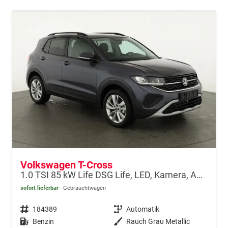
Volkswagen T-Cross
1.0 TSI 85 kW Life DSG Life, LED, Kamera, ACC, Side, Winter, 17-Zoll, 3-J. Garantie
sofort lieferbar
Gebrauchtwagen
Fahrzeugnr.
184389
Getriebe
Automatik
Kraftstoff
Benzin
Außenfarbe
Rauch Grau Metallic