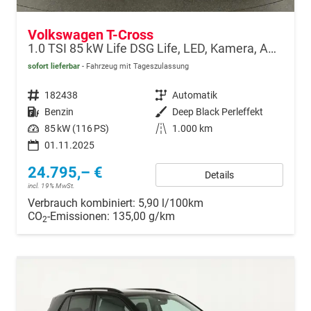
Volkswagen T-Cross
1.0 TSI 85 kW Life DSG Life, LED, Kamera, ACC, Side, Winter, 17-Zoll, 3-J. Garantie
sofort lieferbar
Fahrzeug mit Tageszulassung
Fahrzeugnr.
182438
Getriebe
Automatik
Kraftstoff
Benzin
Außenfarbe
Deep Black Perleffekt
Leistung
85 kW (116 PS)
Kilometerstand
1.000 km
01.11.2025
24.795,– €
Details
incl. 19% MwSt.
Verbrauch kombiniert:
5,90 l/100km
CO
-Emissionen:
135,00 g/km
2