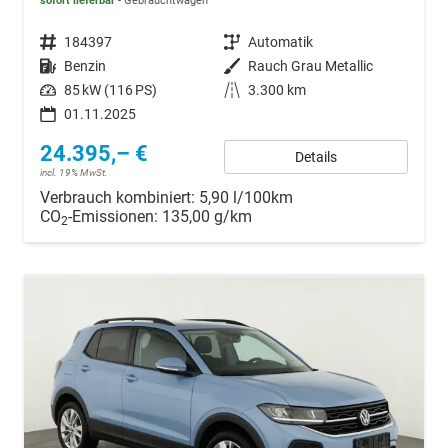
sofort lieferbar
Gebrauchtwagen
Fahrzeugnr.
184397
Getriebe
Automatik
Kraftstoff
Benzin
Außenfarbe
Rauch Grau Metallic
Leistung
85 kW (116 PS)
Kilometerstand
3.300 km
01.11.2025
24.395,– €
Details
incl. 19% MwSt.
Verbrauch kombiniert:
5,90 l/100km
CO
-Emissionen:
135,00 g/km
2