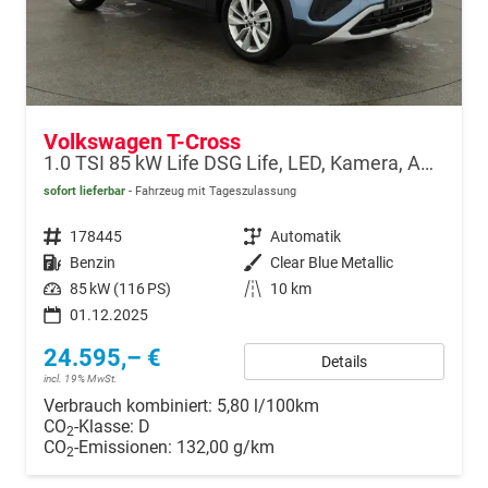
Volkswagen T-Cross
1.0 TSI 85 kW Life DSG Life, LED, Kamera, ACC, Side, Winter, 17-Zoll, 3-J. Garantie
sofort lieferbar
Fahrzeug mit Tageszulassung
Fahrzeugnr.
178445
Getriebe
Automatik
Kraftstoff
Benzin
Außenfarbe
Clear Blue Metallic
Leistung
85 kW (116 PS)
Kilometerstand
10 km
01.12.2025
24.595,– €
Details
incl. 19% MwSt.
Verbrauch kombiniert:
5,80 l/100km
CO
-Klasse:
D
2
CO
-Emissionen:
132,00 g/km
2