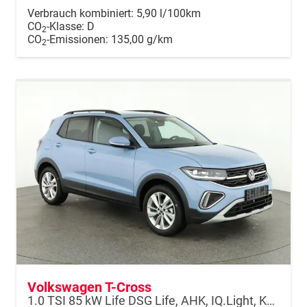
Verbrauch kombiniert:
5,90 l/100km
CO
-Klasse:
D
2
CO
-Emissionen:
135,00 g/km
2
Volkswagen T-Cross
1.0 TSI 85 kW Life DSG Life, AHK, IQ.Light, Kamera, ACC, Side, Winter, 17-Zoll