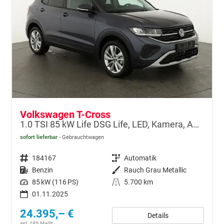
Volkswagen T-Cross
1.0 TSI 85 kW Life DSG Life, LED, Kamera, ACC, Side, Winter, 17-Zoll, 3-J. Garantie
sofort lieferbar
Gebrauchtwagen
Fahrzeugnr.
184167
Getriebe
Automatik
Kraftstoff
Benzin
Außenfarbe
Rauch Grau Metallic
Leistung
85 kW (116 PS)
Kilometerstand
5.700 km
01.11.2025
24.395,– €
Details
incl. 19% MwSt.