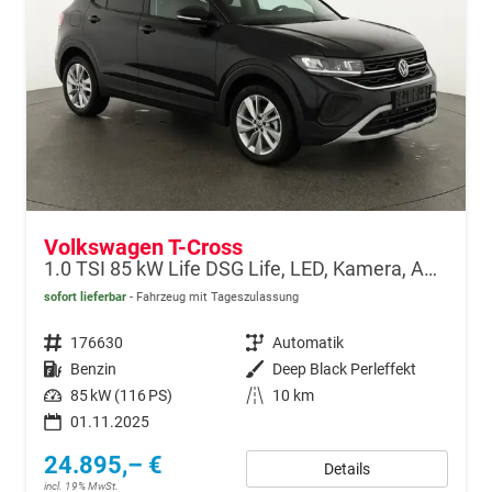
Volkswagen T-Cross
1.0 TSI 85 kW Life DSG Life, LED, Kamera, ACC, Side, Winter, 17-Zoll, 3-J. Garantie
sofort lieferbar
Fahrzeug mit Tageszulassung
Fahrzeugnr.
176630
Getriebe
Automatik
Kraftstoff
Benzin
Außenfarbe
Deep Black Perleffekt
Leistung
85 kW (116 PS)
Kilometerstand
10 km
01.11.2025
24.895,– €
Details
incl. 19% MwSt.