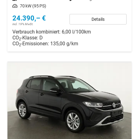
Leistung
70 kW (95 PS)
24.390,– €
Details
incl. 19% MwSt.
Verbrauch kombiniert:
6,00 l/100km
CO
-Klasse:
D
2
CO
-Emissionen:
135,00 g/km
2