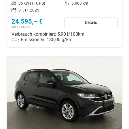
Leistung
85 kW (116 PS)
Kilometerstand
5.000 km
01.11.2025
24.595,– €
Details
incl. 19% MwSt.
Verbrauch kombiniert:
5,90 l/100km
CO
-Emissionen:
135,00 g/km
2