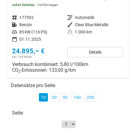
sofort lieferbar
Vorführwagen
Fahrzeugnr.
177592
Getriebe
Automatik
Kraftstoff
Benzin
Außenfarbe
Clear Blue Metallic
Leistung
85 kW (116 PS)
Kilometerstand
1.000 km
01.11.2025
24.895,– €
Details
incl. 19% MwSt.
Verbrauch kombiniert:
5,80 l/100km
CO
-Emissionen:
133,00 g/km
2
Datensätze pro Seite:
10
20
50
100
250
Seite: