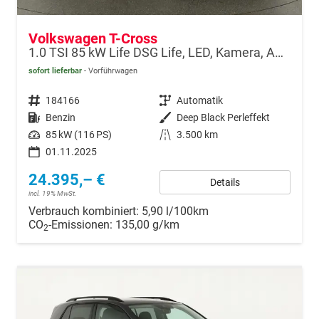
Volkswagen T-Cross
1.0 TSI 85 kW Life DSG Life, LED, Kamera, ACC, Side, Winter, 17-Zoll, 3-J. Garantie
sofort lieferbar
Vorführwagen
Fahrzeugnr.
184166
Getriebe
Automatik
Kraftstoff
Benzin
Außenfarbe
Deep Black Perleffekt
Leistung
85 kW (116 PS)
Kilometerstand
3.500 km
01.11.2025
24.395,– €
Details
incl. 19% MwSt.
Verbrauch kombiniert:
5,90 l/100km
CO
-Emissionen:
135,00 g/km
2