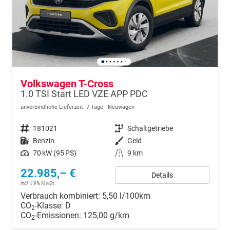
Volkswagen T-Cross
1.0 TSI Start LED VZE APP PDC
unverbindliche Lieferzeit:
7 Tage
Neuwagen
Fahrzeugnr.
181021
Getriebe
Schaltgetriebe
Kraftstoff
Benzin
Außenfarbe
Geld
Leistung
70 kW (95 PS)
Kilometerstand
9 km
22.985,– €
Details
incl. 19% MwSt.
Verbrauch kombiniert:
5,50 l/100km
CO
-Klasse:
D
2
CO
-Emissionen:
125,00 g/km
2