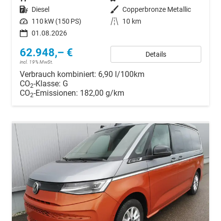
Kraftstoff
Diesel
Außenfarbe
Copperbronze Metallic
Leistung
110 kW (150 PS)
Kilometerstand
10 km
01.08.2026
62.948,– €
Details
incl. 19% MwSt.
Verbrauch kombiniert:
6,90 l/100km
CO
-Klasse:
G
2
CO
-Emissionen:
182,00 g/km
2