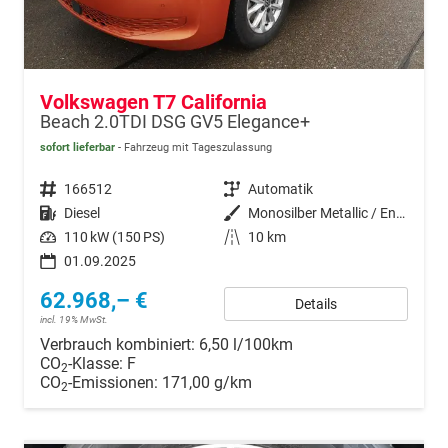
Volkswagen T7 California
Beach 2.0TDI DSG GV5 Elegance+
sofort lieferbar
Fahrzeug mit Tageszulassung
Fahrzeugnr.
166512
Getriebe
Automatik
Kraftstoff
Diesel
Außenfarbe
Monosilber Metallic / Energeticorange Metallic
Leistung
110 kW (150 PS)
Kilometerstand
10 km
01.09.2025
62.968,– €
Details
incl. 19% MwSt.
Verbrauch kombiniert:
6,50 l/100km
CO
-Klasse:
F
2
CO
-Emissionen:
171,00 g/km
2