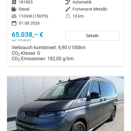
Fahrzeugnr.
181803
Getriebe
Automatik
Kraftstoff
Diesel
Außenfarbe
Fortanarot Metallic
Leistung
110 kW (150 PS)
Kilometerstand
10 km
01.08.2026
65.038,– €
Details
incl. 19% MwSt.
Verbrauch kombiniert:
6,90 l/100km
CO
-Klasse:
G
2
CO
-Emissionen:
182,00 g/km
2