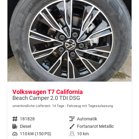
Volkswagen T7 California
Beach Camper 2.0 TDI DSG
unverbindliche Lieferzeit:
14 Tage
Fahrzeug mit Tageszulassung
Fahrzeugnr.
181828
Getriebe
Automatik
Kraftstoff
Diesel
Außenfarbe
Fortanarot Metallic
Leistung
110 kW (150 PS)
Kilometerstand
10 km