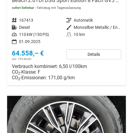
Beach 2.0TDI DSG Sport Edition 8 Fach GV5 Elegance+
sofort lieferbar
Fahrzeug mit Tageszulassung
Fahrzeugnr.
167413
Getriebe
Automatik
Kraftstoff
Diesel
Außenfarbe
Monosilber Metallic / Energeticorange Metallic
Leistung
110 kW (150 PS)
Kilometerstand
10 km
01.09.2025
64.558,– €
Details
incl. 19% MwSt.
Verbrauch kombiniert:
6,50 l/100km
CO
-Klasse:
F
2
CO
-Emissionen:
171,00 g/km
2