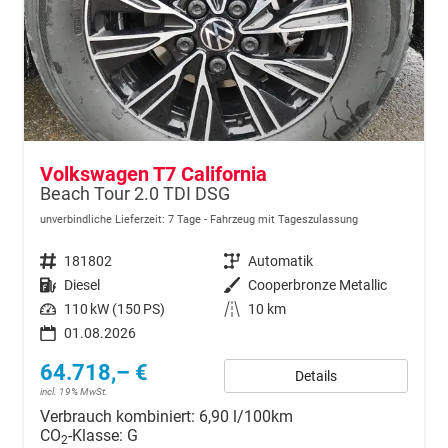
Volkswagen T7 California
Beach Tour 2.0 TDI DSG
unverbindliche Lieferzeit:
7 Tage
Fahrzeug mit Tageszulassung
Fahrzeugnr.
181802
Getriebe
Automatik
Kraftstoff
Diesel
Außenfarbe
Cooperbronze Metallic
Leistung
110 kW (150 PS)
Kilometerstand
10 km
01.08.2026
64.718,– €
Details
incl. 19% MwSt.
Verbrauch kombiniert:
6,90 l/100km
CO
-Klasse:
G
2