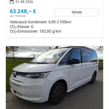
01.08.2026
63.248,– €
Details
incl. 19% MwSt.
Verbrauch kombiniert:
6,90 l/100km
CO
-Klasse:
G
2
CO
-Emissionen:
182,00 g/km
2