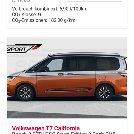
incl. 19% MwSt.
Verbrauch kombiniert:
6,90 l/100km
CO
-Klasse:
G
2
CO
-Emissionen:
182,00 g/km
2
Volkswagen T7 California