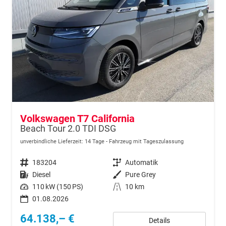
Volkswagen T7 California
Beach Tour 2.0 TDI DSG
unverbindliche Lieferzeit:
14 Tage
Fahrzeug mit Tageszulassung
Fahrzeugnr.
183204
Getriebe
Automatik
Kraftstoff
Diesel
Außenfarbe
Pure Grey
Leistung
110 kW (150 PS)
Kilometerstand
10 km
01.08.2026
64.138,– €
Details