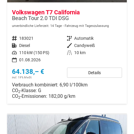
Volkswagen T7 California
Beach Tour 2.0 TDI DSG
unverbindliche Lieferzeit:
14 Tage
Fahrzeug mit Tageszulassung
Fahrzeugnr.
183021
Getriebe
Automatik
Kraftstoff
Diesel
Außenfarbe
Candyweiß
Leistung
110 kW (150 PS)
Kilometerstand
10 km
01.08.2026
64.138,– €
Details
incl. 19% MwSt.
Verbrauch kombiniert:
6,90 l/100km
CO
-Klasse:
G
2
CO
-Emissionen:
182,00 g/km
2