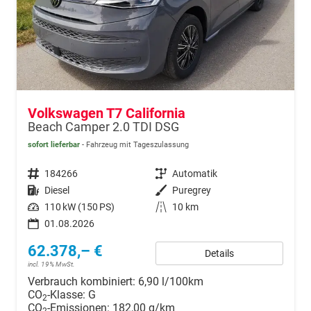
Volkswagen T7 California
Beach Camper 2.0 TDI DSG
sofort lieferbar
Fahrzeug mit Tageszulassung
Fahrzeugnr.
184266
Getriebe
Automatik
Kraftstoff
Diesel
Außenfarbe
Puregrey
Leistung
110 kW (150 PS)
Kilometerstand
10 km
01.08.2026
62.378,– €
Details
incl. 19% MwSt.
Verbrauch kombiniert:
6,90 l/100km
CO
-Klasse:
G
2
CO
-Emissionen:
182,00 g/km
2