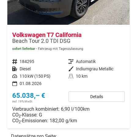
Volkswagen T7 California
Beach Tour 2.0 TDI DSG
sofort lieferbar
Fahrzeug mit Tageszulassung
Fahrzeugnr.
184295
Getriebe
Automatik
Kraftstoff
Diesel
Außenfarbe
Indiumgrau Metallic
Leistung
110 kW (150 PS)
Kilometerstand
10 km
01.08.2026
65.038,– €
Details
incl. 19% MwSt.
Verbrauch kombiniert:
6,90 l/100km
CO
-Klasse:
G
2
CO
-Emissionen:
182,00 g/km
2
Datensätze pro Seite: