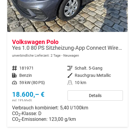
Volkswagen Polo
Yes 1.0 80 PS Sitzheizung-App Connect Wireless-Einparkhilfe-Klima-Sofort
unverbindliche Lieferzeit:
2 Tage
Neuwagen
Fahrzeugnr.
181971
Getriebe
Schalt. 5-Gang
Kraftstoff
Benzin
Außenfarbe
Rauchgrau Metallic
Leistung
59 kW (80 PS)
Kilometerstand
10 km
18.600,– €
Details
incl. 19% MwSt.
Verbrauch kombiniert:
5,40 l/100km
CO
-Klasse:
D
2
CO
-Emissionen:
123,00 g/km
2