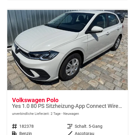
Volkswagen Polo
Yes 1.0 80 PS Sitzheizung-App Connect Wireless-Einparkhilfe-Klima-Sofort
unverbindliche Lieferzeit:
2 Tage
Neuwagen
Fahrzeugnr.
182378
Getriebe
Schalt. 5-Gang
Kraftstoff
Benzin
Außenfarbe
Ascotgrau