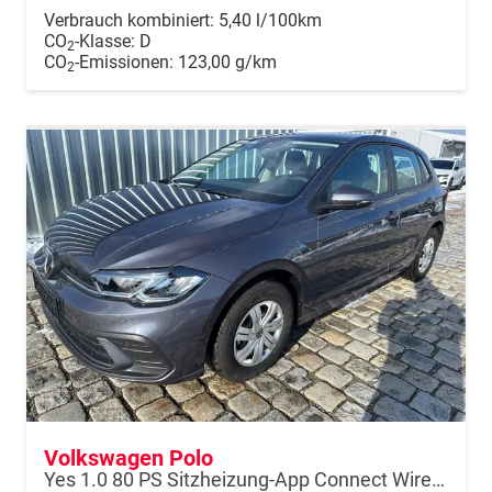
Verbrauch kombiniert:
5,40 l/100km
CO
-Klasse:
D
2
CO
-Emissionen:
123,00 g/km
2
Volkswagen Polo
Yes 1.0 80 PS Sitzheizung-App Connect Wireless-Einparkhilfe-Klima-Sofort