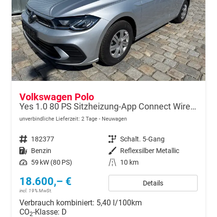
Volkswagen Polo
Yes 1.0 80 PS Sitzheizung-App Connect Wireless-Einparkhilfe-Klima-Sofort
unverbindliche Lieferzeit:
2 Tage
Neuwagen
Fahrzeugnr.
182377
Getriebe
Schalt. 5-Gang
Kraftstoff
Benzin
Außenfarbe
Reflexsilber Metallic
Leistung
59 kW (80 PS)
Kilometerstand
10 km
18.600,– €
Details
incl. 19% MwSt.
Verbrauch kombiniert:
5,40 l/100km
CO
-Klasse:
D
2