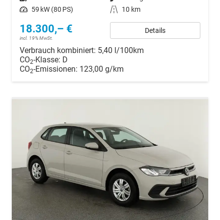
Leistung
59 kW (80 PS)
Kilometerstand
10 km
18.300,– €
Details
incl. 19% MwSt.
Verbrauch kombiniert:
5,40 l/100km
CO
-Klasse:
D
2
CO
-Emissionen:
123,00 g/km
2