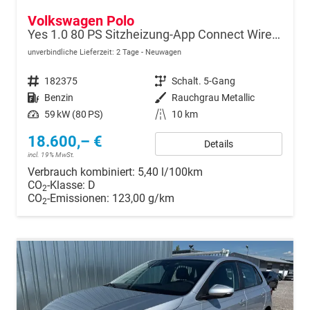
Volkswagen Polo
Yes 1.0 80 PS Sitzheizung-App Connect Wireless-Einparkhilfe-Klima-Sofort
unverbindliche Lieferzeit:
2 Tage
Neuwagen
Fahrzeugnr.
182375
Getriebe
Schalt. 5-Gang
Kraftstoff
Benzin
Außenfarbe
Rauchgrau Metallic
Leistung
59 kW (80 PS)
Kilometerstand
10 km
18.600,– €
Details
incl. 19% MwSt.
Verbrauch kombiniert:
5,40 l/100km
CO
-Klasse:
D
2
CO
-Emissionen:
123,00 g/km
2