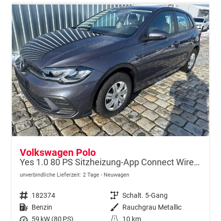
Volkswagen Polo
Yes 1.0 80 PS Sitzheizung-App Connect Wireless-Einparkhilfe-Klima-Sofort
unverbindliche Lieferzeit:
2 Tage
Neuwagen
Fahrzeugnr.
182374
Getriebe
Schalt. 5-Gang
Kraftstoff
Benzin
Außenfarbe
Rauchgrau Metallic
Leistung
59 kW (80 PS)
Kilometerstand
10 km