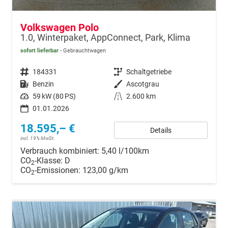
Volkswagen Polo
1.0, Winterpaket, AppConnect, Park, Klima
sofort lieferbar
Gebrauchtwagen
Fahrzeugnr.
184331
Getriebe
Schaltgetriebe
Kraftstoff
Benzin
Außenfarbe
Ascotgrau
Leistung
59 kW (80 PS)
Kilometerstand
2.600 km
01.01.2026
18.595,– €
Details
incl. 19% MwSt.
Verbrauch kombiniert:
5,40 l/100km
CO
-Klasse:
D
2
CO
-Emissionen:
123,00 g/km
2