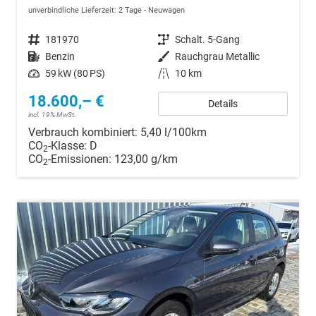
unverbindliche Lieferzeit:
2 Tage
Neuwagen
Fahrzeugnr.
181970
Getriebe
Schalt. 5-Gang
Kraftstoff
Benzin
Außenfarbe
Rauchgrau Metallic
Leistung
59 kW (80 PS)
Kilometerstand
10 km
18.600,– €
Details
incl. 19% MwSt.
Verbrauch kombiniert:
5,40 l/100km
CO
-Klasse:
D
2
CO
-Emissionen:
123,00 g/km
2