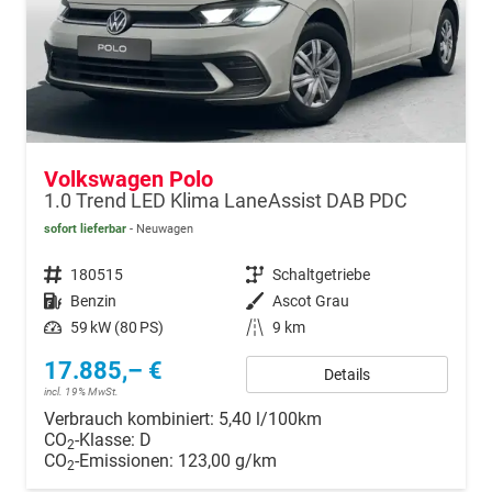
Volkswagen Polo
1.0 Trend LED Klima LaneAssist DAB PDC
sofort lieferbar
Neuwagen
Fahrzeugnr.
180515
Getriebe
Schaltgetriebe
Kraftstoff
Benzin
Außenfarbe
Ascot Grau
Leistung
59 kW (80 PS)
Kilometerstand
9 km
17.885,– €
Details
incl. 19% MwSt.
Verbrauch kombiniert:
5,40 l/100km
CO
-Klasse:
D
2
CO
-Emissionen:
123,00 g/km
2