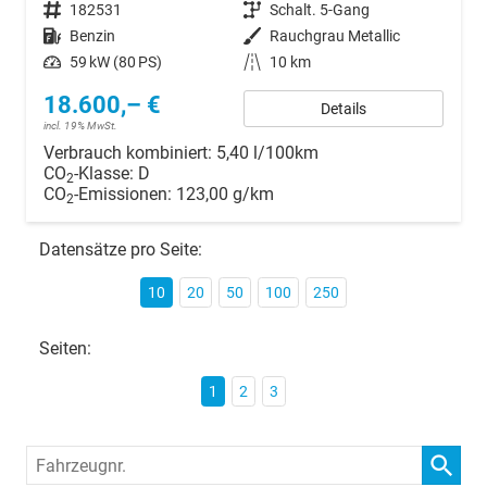
Fahrzeugnr.
182531
Getriebe
Schalt. 5-Gang
Kraftstoff
Benzin
Außenfarbe
Rauchgrau Metallic
Leistung
59 kW (80 PS)
Kilometerstand
10 km
18.600,– €
Details
incl. 19% MwSt.
Verbrauch kombiniert:
5,40 l/100km
CO
-Klasse:
D
2
CO
-Emissionen:
123,00 g/km
2
Datensätze pro Seite:
10
20
50
100
250
Seiten:
1
2
3
Fahrzeugnr.