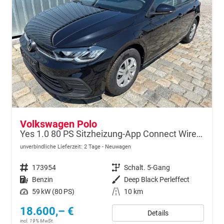
Volkswagen Polo
Yes 1.0 80 PS Sitzheizung-App Connect Wireless-Einparkhilfe-Klima-Sofort
unverbindliche Lieferzeit:
2 Tage
Neuwagen
Fahrzeugnr.
173954
Getriebe
Schalt. 5-Gang
Kraftstoff
Benzin
Außenfarbe
Deep Black Perleffect
Leistung
59 kW (80 PS)
Kilometerstand
10 km
18.600,– €
Details
incl. 19% MwSt.