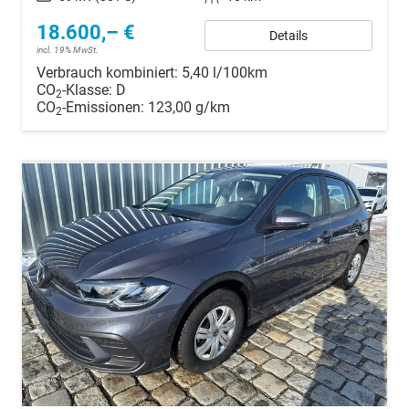
18.600,– €
Details
incl. 19% MwSt.
Verbrauch kombiniert:
5,40 l/100km
CO
-Klasse:
D
2
CO
-Emissionen:
123,00 g/km
2