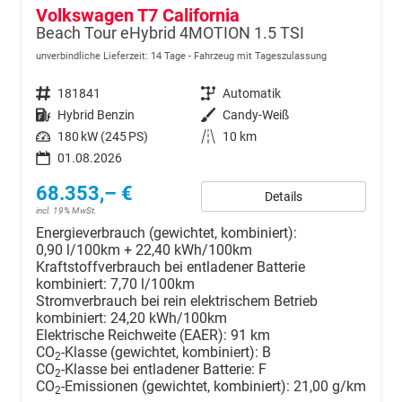
Volkswagen T7 California
Beach Tour eHybrid 4MOTION 1.5 TSI
unverbindliche Lieferzeit:
14 Tage
Fahrzeug mit Tageszulassung
Fahrzeugnr.
181841
Getriebe
Automatik
Kraftstoff
Hybrid Benzin
Außenfarbe
Candy-Weiß
Leistung
180 kW (245 PS)
Kilometerstand
10 km
01.08.2026
68.353,– €
Details
incl. 19% MwSt.
Energieverbrauch (gewichtet, kombiniert):
0,90 l/100km + 22,40 kWh/100km
Kraftstoffverbrauch bei entladener Batterie
kombiniert:
7,70 l/100km
Stromverbrauch bei rein elektrischem Betrieb
kombiniert:
24,20 kWh/100km
Elektrische Reichweite (EAER):
91 km
CO
-Klasse (gewichtet, kombiniert):
B
2
CO
-Klasse bei entladener Batterie:
F
2
CO
-Emissionen (gewichtet, kombiniert):
21,00 g/km
2