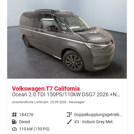
Volkswagen T7 California
Ocean 2.0 TDI 150PS/110kW DSG7 2026 +NAVI DISCOVER PRO+FRONTSCHEIBE BEHEIZBAR+TOP & PARK PAKET+18" ALU+AHK+TRAVEL ASSIST+EL- HEBEDACH, BASALT GRAU+CAMPINGAUSBAU
unverbindliche Lieferzeit:
25.09.2026
Neuwagen
Fahrzeugnr.
184276
Getriebe
Doppelkupplungsgetriebe (DSG)
Kraftstoff
Diesel
Außenfarbe
X3 - Indium Grey Met.
Leistung
110 kW (150 PS)