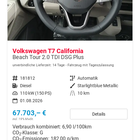
Volkswagen T7 California
Beach Tour 2.0 TDI DSG Plus
unverbindliche Lieferzeit:
14 Tage
Fahrzeug mit Tageszulassung
Fahrzeugnr.
181812
Getriebe
Automatik
Kraftstoff
Diesel
Außenfarbe
Starlightblue Metallic
Leistung
110 kW (150 PS)
Kilometerstand
10 km
01.08.2026
67.703,– €
Details
incl. 19% MwSt.
Verbrauch kombiniert:
6,90 l/100km
CO
-Klasse:
G
2
CO
-Emissionen:
182,00 g/km
2