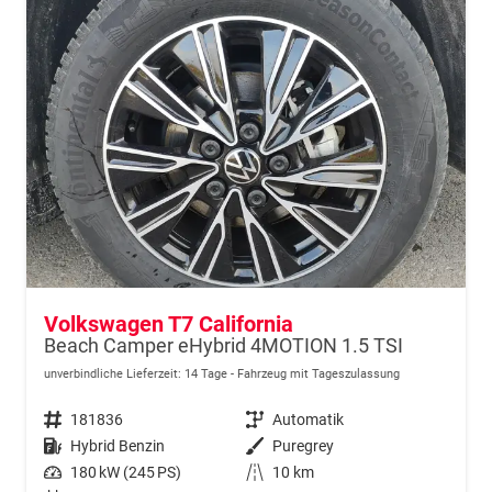
Volkswagen T7 California
Beach Camper eHybrid 4MOTION 1.5 TSI
unverbindliche Lieferzeit:
14 Tage
Fahrzeug mit Tageszulassung
Fahrzeugnr.
181836
Getriebe
Automatik
Kraftstoff
Hybrid Benzin
Außenfarbe
Puregrey
Leistung
180 kW (245 PS)
Kilometerstand
10 km