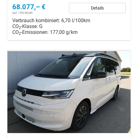
68.077,– €
Details
incl. 19% MwSt.
Verbrauch kombiniert:
6,70 l/100km
CO
-Klasse:
G
2
CO
-Emissionen:
177,00 g/km
2