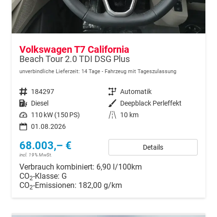
Volkswagen T7 California
Beach Tour 2.0 TDI DSG Plus
unverbindliche Lieferzeit:
14 Tage
Fahrzeug mit Tageszulassung
Fahrzeugnr.
184297
Getriebe
Automatik
Kraftstoff
Diesel
Außenfarbe
Deepblack Perleffekt
Leistung
110 kW (150 PS)
Kilometerstand
10 km
01.08.2026
68.003,– €
Details
incl. 19% MwSt.
Verbrauch kombiniert:
6,90 l/100km
CO
-Klasse:
G
2
CO
-Emissionen:
182,00 g/km
2