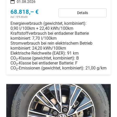
01.08.2026
68.818,– €
Details
incl. 19% MwSt.
Energieverbrauch (gewichtet, kombiniert):
0,90 l/100km + 22,40 kWh/100km
Kraftstoffverbrauch bei entladener Batterie
kombiniert:
7,70 l/100km
Stromverbrauch bei rein elektrischem Betrieb
kombiniert:
24,20 kWh/100km
Elektrische Reichweite (EAER):
91 km
CO
-Klasse (gewichtet, kombiniert):
B
2
CO
-Klasse bei entladener Batterie:
F
2
CO
-Emissionen (gewichtet, kombiniert):
21,00 g/km
2