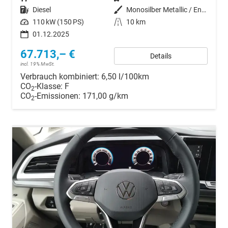
Kraftstoff
Diesel
Außenfarbe
Monosilber Metallic / Energetic Orange Metallic
Leistung
110 kW (150 PS)
Kilometerstand
10 km
01.12.2025
67.713,– €
Details
incl. 19% MwSt.
Verbrauch kombiniert:
6,50 l/100km
CO
-Klasse:
F
2
CO
-Emissionen:
171,00 g/km
2