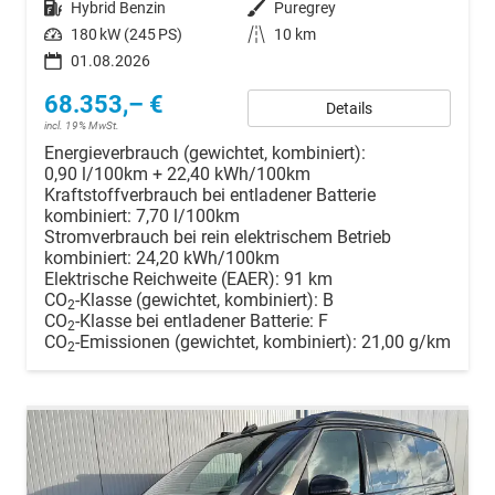
Kraftstoff
Hybrid Benzin
Außenfarbe
Puregrey
Leistung
180 kW (245 PS)
Kilometerstand
10 km
01.08.2026
68.353,– €
Details
incl. 19% MwSt.
Energieverbrauch (gewichtet, kombiniert):
0,90 l/100km + 22,40 kWh/100km
Kraftstoffverbrauch bei entladener Batterie
kombiniert:
7,70 l/100km
Stromverbrauch bei rein elektrischem Betrieb
kombiniert:
24,20 kWh/100km
Elektrische Reichweite (EAER):
91 km
CO
-Klasse (gewichtet, kombiniert):
B
2
CO
-Klasse bei entladener Batterie:
F
2
CO
-Emissionen (gewichtet, kombiniert):
21,00 g/km
2