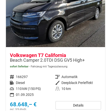
Volkswagen T7 California
Beach Camper 2.0TDI DSG GV5 High+
sofort lieferbar
Fahrzeug mit Tageszulassung
Fahrzeugnr.
166297
Getriebe
Automatik
Kraftstoff
Diesel
Außenfarbe
Deepblack Perleffekt
Leistung
110 kW (150 PS)
Kilometerstand
10 km
01.09.2025
68.648,– €
Details
incl. 19% MwSt.