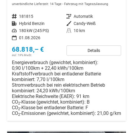
unverbindliche Lieferzeit:
14 Tage
Fahrzeug mit Tageszulassung
Fahrzeugnr.
181815
Getriebe
Automatik
Kraftstoff
Hybrid Benzin
Außenfarbe
Candy-Weiß
Leistung
180 kW (245 PS)
Kilometerstand
10 km
01.08.2026
68.818,– €
Details
incl. 19% MwSt.
Energieverbrauch (gewichtet, kombiniert):
0,90 l/100km + 22,40 kWh/100km
Kraftstoffverbrauch bei entladener Batterie
kombiniert:
7,70 l/100km
Stromverbrauch bei rein elektrischem Betrieb
kombiniert:
24,20 kWh/100km
Elektrische Reichweite (EAER):
91 km
CO
-Klasse (gewichtet, kombiniert):
B
2
CO
-Klasse bei entladener Batterie:
F
2
CO
-Emissionen (gewichtet, kombiniert):
21,00 g/km
2