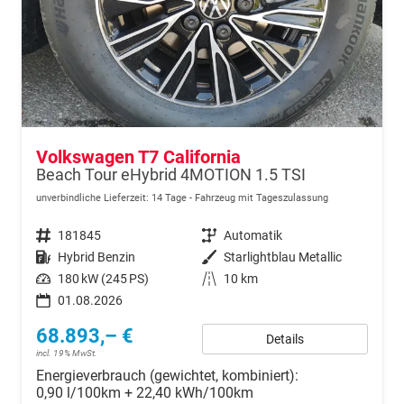
Volkswagen T7 California
Beach Tour eHybrid 4MOTION 1.5 TSI
unverbindliche Lieferzeit:
14 Tage
Fahrzeug mit Tageszulassung
Fahrzeugnr.
181845
Getriebe
Automatik
Kraftstoff
Hybrid Benzin
Außenfarbe
Starlightblau Metallic
Leistung
180 kW (245 PS)
Kilometerstand
10 km
01.08.2026
68.893,– €
Details
incl. 19% MwSt.
Energieverbrauch (gewichtet, kombiniert):
0,90 l/100km + 22,40 kWh/100km